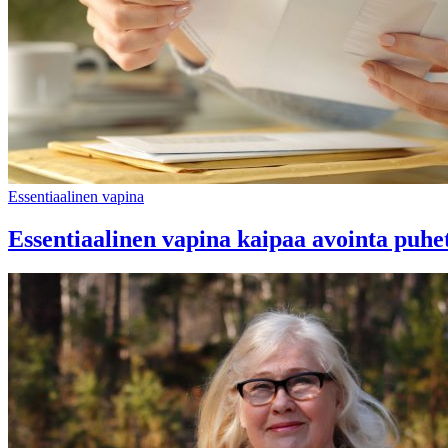
Essentiaalinen vapina
Essentiaalinen vapina kaipaa avointa puhe