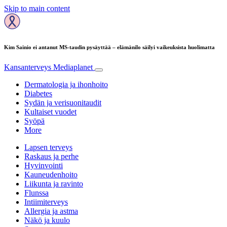
Skip to main content
Kim Sainio ei antanut MS-taudin pysäyttää – elämänilo säilyi vaikeuksista huolimatta
Kansanterveys
Mediaplanet
Dermatologia ja ihonhoito
Diabetes
Sydän ja verisuonitaudit
Kultaiset vuodet
Syöpä
More
Lapsen terveys
Raskaus ja perhe
Hyvinvointi
Kauneudenhoito
Liikunta ja ravinto
Flunssa
Intiimiterveys
Allergia ja astma
Näkö ja kuulo