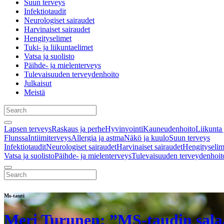
Suun terveys
Infektiotaudit
Neurologiset sairaudet
Harvinaiset sairaudet
Hengityselimet
Tuki- ja liikuntaelimet
Vatsa ja suolisto
Päihde- ja mielenterveys
Tulevaisuuden terveydenhoito
Julkaisut
Meistä
Lapsen terveys
Raskaus ja perhe
Hyvinvointi
Kauneudenhoito
Liikunta 
Flunssa
Intiimiterveys
Allergia ja astma
Näkö ja kuulo
Suun terveys
Infektiotaudit
Neurologiset sairaudet
Harvinaiset sairaudet
Hengityselim
Vatsa ja suolisto
Päihde- ja mielenterveys
Tulevaisuuden terveydenhoit
Ms-tauti
Meri Turunen: ”MS-taudin sala