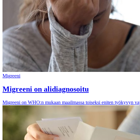
Migreeni
Migreeni on alidiagnosoitu
Migreeni on WHO:n mukaan maailmassa toiseksi eniten työkyvyn vajett