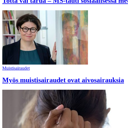
Totta vai tarua – MS-tauti sosiaalisessa me
Muistisairaudet
Myös muistisairaudet ovat aivosairauksia