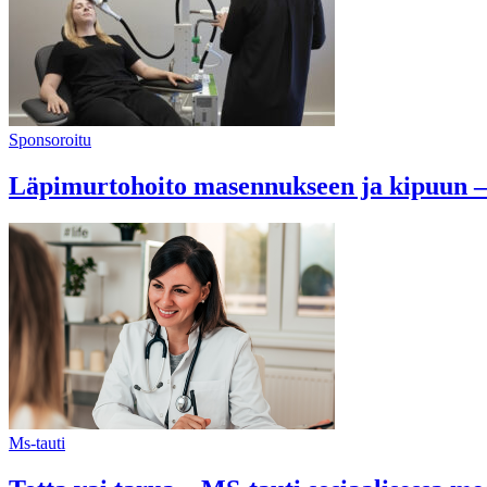
Sponsoroitu
Läpimurtohoito masennukseen ja kipuun –u
Ms-tauti