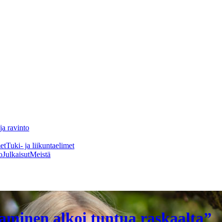
ja ravinto
et
Tuki- ja liikuntaelimet
o
Julkaisut
Meistä
aminen alkoi tuntua raskaalta”