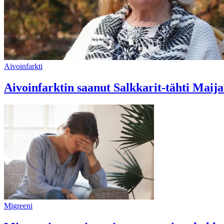
Aivoinfarkti
Aivoinfarktin saanut Salkkarit-tähti Maija
Migreeni