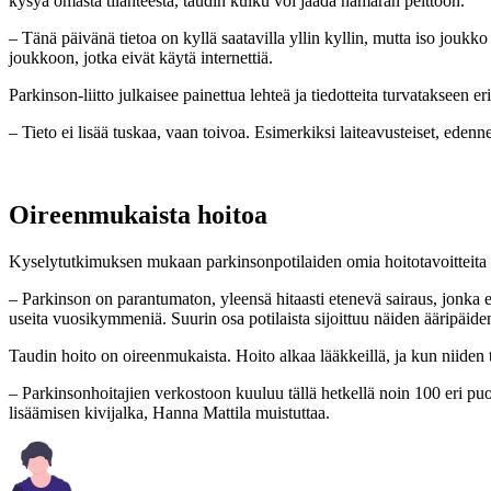
kysyä omasta tilanteesta, taudin kulku voi jäädä hämärän peittoon.
– Tänä päivänä tietoa on kyllä saatavilla yllin kyllin, mutta iso joukk
joukkoon, jotka eivät käytä internettiä.
Parkinson-liitto julkaisee painettua lehteä ja tiedotteita turvatakseen e
– Tieto ei lisää tuskaa, vaan toivoa. Esimerkiksi laiteavusteiset, edenn
Oireenmukaista hoitoa
Kyselytutkimuksen mukaan parkinsonpotilaiden omia hoitotavoitteita 
– Parkinson on parantumaton, yleensä hitaasti etenevä sairaus, jonka
useita vuosikymmeniä. Suurin osa potilaista sijoittuu näiden ääripäiden
Taudin hoito on oireenmukaista. Hoito alkaa lääkkeillä, ja kun niiden t
– Parkinsonhoitajien verkostoon kuuluu tällä hetkellä noin 100 eri puo
lisäämisen kivijalka, Hanna Mattila muistuttaa.