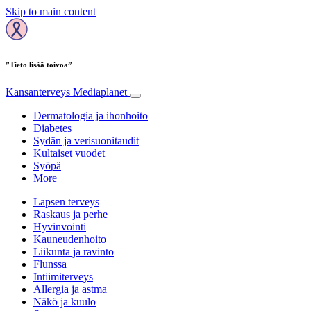
Skip to main content
”Tieto lisää toivoa”
Kansanterveys
Mediaplanet
Dermatologia ja ihonhoito
Diabetes
Sydän ja verisuonitaudit
Kultaiset vuodet
Syöpä
More
Lapsen terveys
Raskaus ja perhe
Hyvinvointi
Kauneudenhoito
Liikunta ja ravinto
Flunssa
Intiimiterveys
Allergia ja astma
Näkö ja kuulo