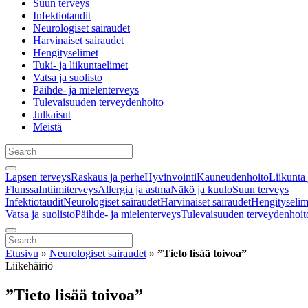
Suun terveys
Infektiotaudit
Neurologiset sairaudet
Harvinaiset sairaudet
Hengityselimet
Tuki- ja liikuntaelimet
Vatsa ja suolisto
Päihde- ja mielenterveys
Tulevaisuuden terveydenhoito
Julkaisut
Meistä
Lapsen terveys
Raskaus ja perhe
Hyvinvointi
Kauneudenhoito
Liikunta 
Flunssa
Intiimiterveys
Allergia ja astma
Näkö ja kuulo
Suun terveys
Infektiotaudit
Neurologiset sairaudet
Harvinaiset sairaudet
Hengityselim
Vatsa ja suolisto
Päihde- ja mielenterveys
Tulevaisuuden terveydenhoit
Etusivu
»
Neurologiset sairaudet
»
”Tieto lisää toivoa”
Liikehäiriö
”Tieto lisää toivoa”