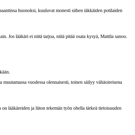
donsaantinsa huonoksi, kuuluvat monesti siihen iäkkäiden potilaiden
. Jos lääkäri ei niitä tarjoa, niitä pitää osata kysyä, Mattila sanoo.
tkään.
ua muutamassa vuodessa olennaisesti, toinen säilyy vähäoireisena
 on lääkäreiden ja liiton tekemän työn ohella tärkeä tietoisuuden