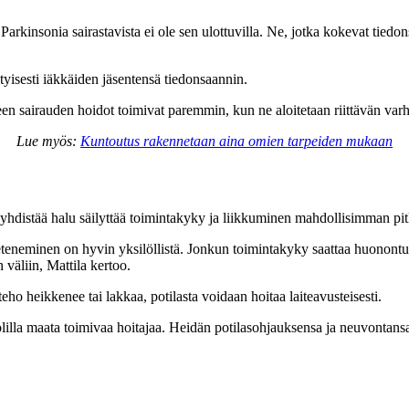
o Parkinsonia sairastavista ei ole sen ulottuvilla. Ne, jotka kokevat tie
rityisesti iäkkäiden jäsentensä tiedonsaannin.
een sairauden hoidot toimivat paremmin, kun ne aloitetaan riittävän varhain
Lue myös:
Kuntoutus rakennetaan aina omien tarpeiden mukaan
yhdistää halu säilyttää toimintakyky ja liikkuminen mahdollisimman pi
 eteneminen on hyvin yksilöllistä. Jonkun toimintakyky saattaa huonont
 väliin, Mattila kertoo.
eho heikkenee tai lakkaa, potilasta voidaan hoitaa laiteavusteisesti.
lilla maata toimivaa hoitajaa. Heidän potilasohjauksensa ja neuvontansa