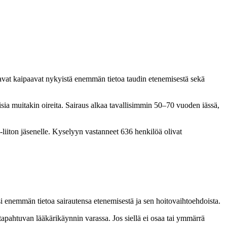
avat kaipaavat nykyistä enemmän tietoa taudin etenemisestä sekä
uisia muitakin oireita. Sairaus alkaa tavallisimmin 50–70 vuoden iässä,
liiton jäsenelle. Kyselyyn vastanneet 636 henkilöä olivat
si enemmän tietoa sairautensa etenemisestä ja sen hoitovaihtoehdoista.
a tapahtuvan lääkärikäynnin varassa. Jos siellä ei osaa tai ymmärrä