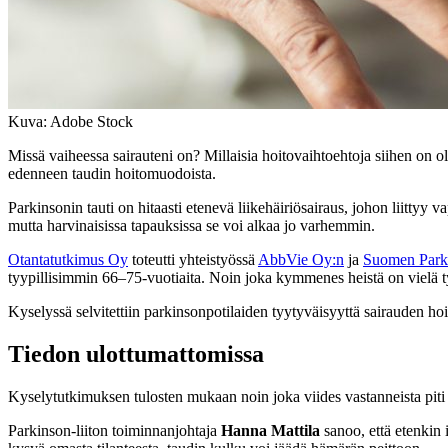
Kuva: Adobe Stock
Missä vaiheessa sairauteni on? Millaisia hoitovaihtoehtoja siihen on
edenneen taudin hoitomuodoista.
Parkinsonin tauti on hitaasti etenevä liikehäiriösairaus, johon liittyy
mutta harvinaisissa tapauksissa se voi alkaa jo varhemmin.
Otantatutkimus Oy
toteutti yhteistyössä
AbbVie Oy:n
ja
Suomen Parkin
tyypillisimmin 66–75-vuotiaita. Noin joka kymmenes heistä on vielä 
Kyselyssä selvitettiin parkinsonpotilaiden tyytyväisyyttä sairauden hoi
Tiedon ulottumattomissa
Kyselytutkimuksen tulosten mukaan noin joka viides vastanneista piti 
Parkinson-liiton toiminnanjohtaja
Hanna Mattila
sanoo, että etenkin i