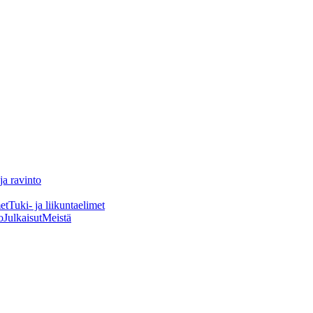
ja ravinto
et
Tuki- ja liikuntaelimet
o
Julkaisut
Meistä