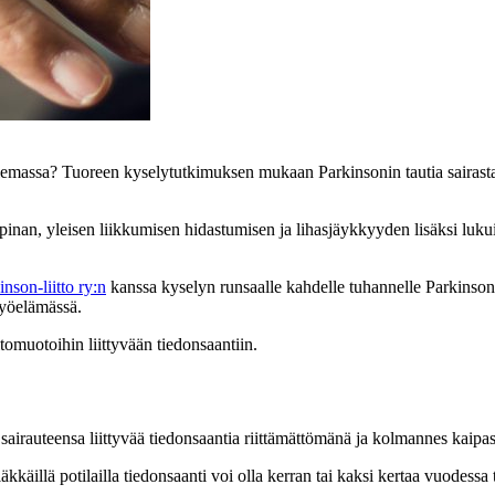
 olemassa? Tuoreen kyselytutkimuksen mukaan Parkinsonin tautia sairast
 vapinan, yleisen liikkumisen hidastumisen ja lihasjäykkyyden lisäksi luk
son-liitto ry:n
kanssa kyselyn runsaalle kahdelle tuhannelle Parkinson-
työelämässä.
tomuotoihin liittyvään tiedonsaantiin.
sairauteensa liittyvää tiedonsaantia riittämättömänä ja kolmannes kaipa
äkkäillä potilailla tiedonsaanti voi olla kerran tai kaksi kertaa vuodess