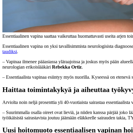
Essentiaalinen vapina saattaa vaikeuttaa huomattavasti useita arjen t
Essentiaalinen vapina on yksi tavallisimmista neurologisista diagnooseis
taudiksi
.
– Vapinaa ilmenee pääasiassa yläraajoissa ja joskus myös pään alueella.
neurologian erikoislääkäri
Rebekka Ortiz
.
– Essentiaalista vapinaa esiintyy myös nuorilla. Kyseessä on etenevä s
Haittaa toimintakykyä ja aiheuttaa työky
Arviolta noin neljä prosenttia yli 40-vuotiaista sairastaa essentiaalista 
– Suurimmalla osalla oireet ovat lieviä, ja niiden kanssa pärjää joko 
työikäisistä sairastavista joutuu jäämään eläkkeelle sairauden takia, 
Uusi hoitomuoto essentiaalisen vapinan ho