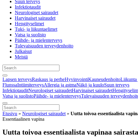
Suun terveys
Infektiotaudit
Neurologiset sairaudet
Harvinaiset sairaudet
Hengityselimet
Tuki- ja liikuntaelimet
Vatsa ja suolisto
Päihde- ja mielenterveys
Tulevaisuuden terveydenhoito
Julkaisut
Meistä
Lapsen terveys
Raskaus ja perhe
Hyvinvointi
Kauneudenhoito
Liikunta 
Flunssa
Intiimiterveys
Allergia ja astma
Näkö ja kuulo
Suun terveys
Infektiotaudit
Neurologiset sairaudet
Harvinaiset sairaudet
Hengityselim
Vatsa ja suolisto
Päihde- ja mielenterveys
Tulevaisuuden terveydenhoit
Etusivu
»
Neurologiset sairaudet
»
Uutta toivoa essentiaalista vapin
Essentiaalinen vapina
Uutta toivoa essentiaalista vapinaa sairasta