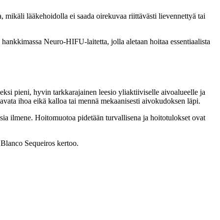
mikäli lääkehoidolla ei saada oirekuvaa riittävästi lievennettyä tai
hankkimassa Neuro-HIFU-laitetta, jolla aletaan hoitaa essentiaalista
si pieni, hyvin tarkkarajainen leesio yliaktiiviselle aivoalueelle ja
i avata ihoa eikä kalloa tai mennä mekaanisesti aivokudoksen läpi.
ia ilmene. Hoitomuotoa pidetään turvallisena ja hoitotulokset ovat
 Blanco Sequeiros kertoo.