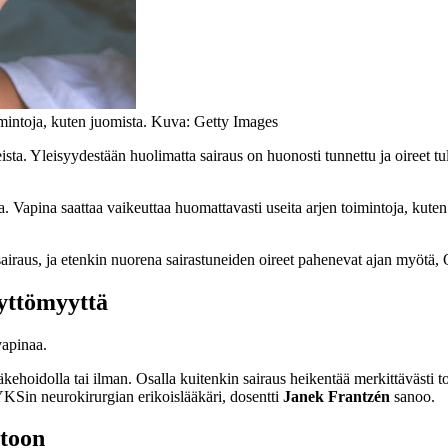
oimintoja, kuten juomista. Kuva: Getty Images
ta. Yleisyydestään huolimatta sairaus on huonosti tunnettu ja oireet tulk
 Vapina saattaa vaikeuttaa huomattavasti useita arjen toimintoja, kuten s
airaus, ja etenkin nuorena sairastuneiden oireet pahenevat ajan myötä, O
vyttömyyttä
vapinaa.
lääkehoidolla tai ilman. Osalla kuitenkin sairaus heikentää merkittäväst
TYKSin neurokirurgian erikoislääkäri, dosentti
Janek Frantzén
sanoo.
itoon