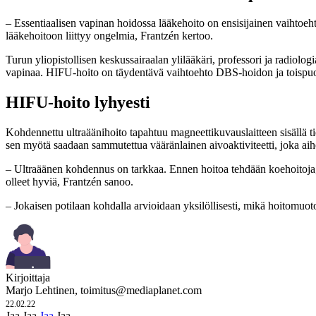
– Essentiaalisen vapinan hoidossa lääkehoito on ensisijainen vaihtoeht
lääkehoitoon liittyy ongelmia, Frantzén kertoo.
Turun yliopistollisen keskussairaalan ylilääkäri, professori ja radiolog
vapinaa. HIFU-hoito on täydentävä vaihtoehto DBS-hoidon ja toispuo
HIFU-hoito lyhyesti
Kohdennettu ultraäänihoito tapahtuu magneettikuvauslaitteen sisällä tiet
sen myötä saadaan sammutettua vääränlainen aivoaktiviteetti, joka aihe
– Ultraäänen kohdennus on tarkkaa. Ennen hoitoa tehdään koehoitoja, j
olleet hyviä, Frantzén sanoo.
– Jokaisen potilaan kohdalla arvioidaan yksilöllisesti, mikä hoitomu
Kirjoittaja
Marjo Lehtinen,
toimitus@mediaplanet.com
22.02.22
Jaa
Jaa
Jaa
Jaa