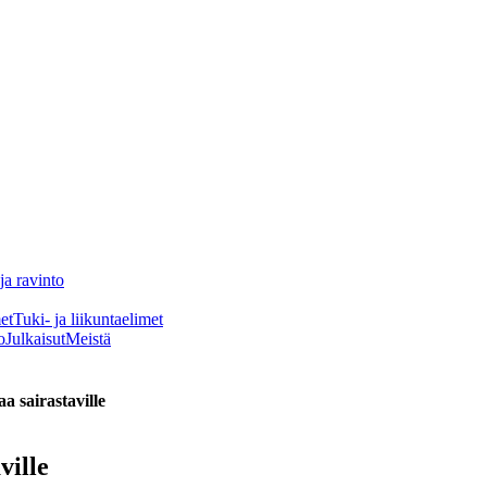
ja ravinto
et
Tuki- ja liikuntaelimet
o
Julkaisut
Meistä
aa sairastaville
ville