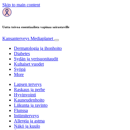
Skip to main content
Uutta toivoa essentiaalista vapinaa sairastaville
Kansanterveys
Mediaplanet
Dermatologia ja ihonhoito
Diabetes
Sydän ja verisuonitaudit
Kultaiset vuodet
Syöpä
More
Lapsen terveys
Raskaus ja perhe
Hyvinvointi
Kauneudenhoito
Liikunta ja ravinto
Flunssa
Intiimiterveys
Allergia ja astma
Näkö ja kuulo