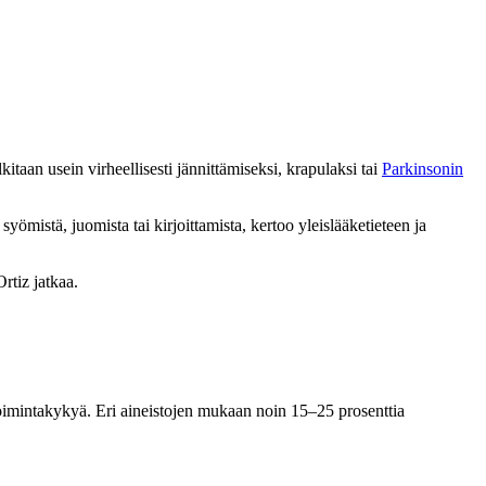
itaan usein virheellisesti jännittämiseksi, krapulaksi tai
Parkinsonin
yömistä, juomista tai kirjoittamista, kertoo yleislääketieteen ja
rtiz jatkaa.
i toimintakykyä. Eri aineistojen mukaan noin 15–25 prosenttia