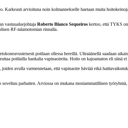
o. Karkeasti arvioituna noin kolmannekselle haetaan muita hoitokeinoja, 
ian vastuualuejohtaja
Roberto Blanco Sequeiros
kertoo, että TYKS on 
lisen RF-talamotomian rinnalla.
okoneavusteisesti potilaan ollessa hereillä. Ultraäänellä saadaan aikaisek
uttaa potilailla hankalia vapinaoireita. Hoito on kajoamaton eli siinä e
oiden avulla varmennetaan, että vapinaoire häviää eikä haittavaikutuks
oto soveltuu parhaiten. Arviossa on mukana moniammatillinen työryhmä,