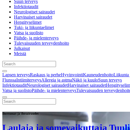
Suun terveys
Infektiotaudit
Neurologiset sairaudet
Harvinaiset sairaudet
Hengityselimet
Tuki- ja liikuntaelimet
Vatsa ja suolisto
Päihde- ja mielenterveys
Tulevaisuuden terveydenhoito
Julkaisut
Meistä
Lapsen terveys
Raskaus ja perhe
Hyvinvointi
Kauneudenhoito
Liikunta 
Flunssa
Intiimiterveys
Allergia ja astma
Näkö ja kuulo
Suun terveys
Infektiotaudit
Neurologiset sairaudet
Harvinaiset sairaudet
Hengityselim
Vatsa ja suolisto
Päihde- ja mielenterveys
Tulevaisuuden terveydenhoit
Ihottumat ja ihosairaudet
Laulaja ja somevaikuttaja Tuul