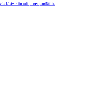
s käsivarsiin tuli pienet psoriläikät.