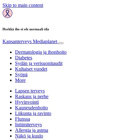
Skip to main content
Herkkä iho ei ole normaali tila
Kansanterveys
Mediaplanet
Dermatologia ja ihonhoito
Diabetes
Sydän ja verisuonitaudit
Kultaiset vuodet
Syöpä
More
Lapsen terveys
Raskaus ja perhe
Hyvinvointi
Kauneudenhoito
Liikunta ja ravinto
Flunssa
Intiimiterveys
Allergia ja astma
Näkö ja kuulo