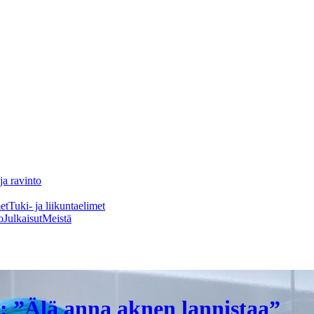
ja ravinto
et
Tuki- ja liikuntaelimet
o
Julkaisut
Meistä
i: ”Älä anna aknen lannistaa”