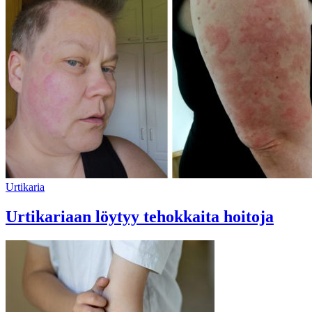
Urtikaria
Urtikariaan löytyy tehokkaita hoitoja