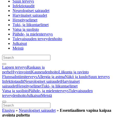
Suun terveys
Infektiotaudit
Neurologiset sairaudet
Harvinaiset sairaudet
Hengityselimet
Tuki- ja liikuntaelimet
Vatsa ja suolisto
Päihde- ja mielenterveys
Tulevaisuuden terveydenhoito
Julkaisut
Meistä
Lapsen terveys
Raskaus ja
perhe
Hyvinvointi
Kauneudenhoito
Liikunta ja ravinto
Flunssa
Intiimiterveys
Allergia ja astma
Näkö ja kuulo
Suun terveys
Infektiotaudit
Neurologiset sairaudet
Harvinaiset
sairaudet
Hengityselimet
Tuki- ja liikuntaelimet
Vatsa ja suolisto
Päihde- ja mielenterveys
Tulevaisuuden
terveydenhoito
Julkaisut
Meistä
Etusivu
»
Neurologiset sairaudet
»
Essentiaalinen vapina kaipaa
avointa puhetta