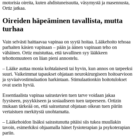
motorisia oireita, kuten ahdistuneisuutta, väsymystä ja masennusta,
Ortiz jatkaa.
Oireiden häpeäminen tavallista, mutta
turhaa
Vain selvästi haittaavaa vapinaa on syytä hoitaa. Lääkehoito tehoaa
parhaiten käsien vapinaan – pään ja äänen vapinaan teho on
vähäinen. Ortiz muistuttaa, että tavallinen syy lääkkeen
tehottomuuteen on liian pieni annostelu.
– Lääke auttaa monia kohtalaisesti tai hyvin, kun annos on tarpeeksi
suuri. Vaikeimmat tapaukset ohjataan neurokirurgiseen hoitoarvioon
ja syväaivostimulaation harkintaan. Stimulaationkin hoitotulokset
ovat usein hyviä.
Essentiaalista vapinaa sairastavien tuen tarve voidaan jakaa
fyysiseen, psyykkiseen ja sosiaaliseen tuen tarpeeseen. Ortizin
mukaan tärkeää on, että sairastunut ohjataan oikean tuen piiriin
vertaistuen merkitystä unohtamatta.
– Lääkehoidon lisäksi sairastunutta pitäisi siis tukea muullakin
tavoin, esimerkiksi ohjaamalla hänet fysioterapian ja psykoterapian
pariin.