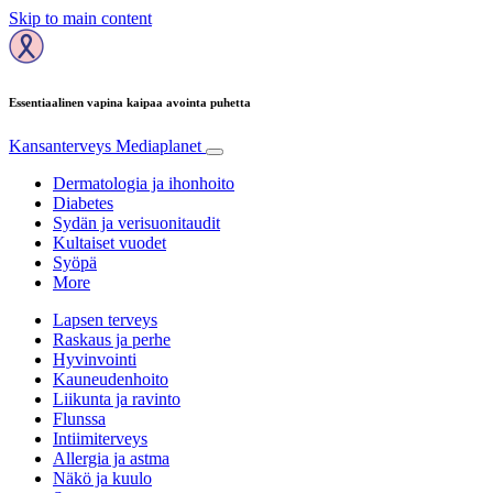
Skip to main content
Essentiaalinen vapina kaipaa avointa puhetta
Kansanterveys
Mediaplanet
Dermatologia ja ihonhoito
Diabetes
Sydän ja verisuonitaudit
Kultaiset vuodet
Syöpä
More
Lapsen terveys
Raskaus ja perhe
Hyvinvointi
Kauneudenhoito
Liikunta ja ravinto
Flunssa
Intiimiterveys
Allergia ja astma
Näkö ja kuulo