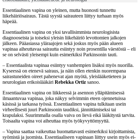
Essentiaalinen vapina on yleinen, mutta huonosti tunnettu
liikehäiriösairaus. Tästä syystä sairauteen liittyy turhaan myös
häpeää.
Essentiaalinen vapina on yksi tavallisimmista neurologisista
diagnooseista ja toiseksi yleisin liikehäiriö levottomien jalkojen
jälkeen. Pääasiassa yläraajojen sekä joskus myös pään alueen
vapinaa aiheuttavaa sairautta esiintyy noin prosentilla väestöstä – eli
se on selvästi yleisempi kuin esimerkiksi Parkinsonin tauti.
– Essentiaalista vapinaa esiintyy vanhempien lisäksi myös nuorilla.
Kyseessä on etenevä sairaus, ja näin ollen etenkin nuorempana
sairastuneiden oireet pahenevat ajan myötä, yleislääketieteen ja
neurologian erikoislääkäri
Rebekka Ortiz
sanoo.
Essentiaalinen vapina on liikkeessä ja asennon ylläpitämisessä
ilmaantuvaa vapinaa, joka näkyy selvimmin eteen ojennetuissa
käsissä ja tarkassa työssä. Essentiaalinen vapina tulkitaan usein
virheellisesti juuri Parkinsonin taudiksi, jännittämiseksi tai
krapulaksi. Suurimmalla osalla vaiva on lievä eikä lääkitystä tarvita.
Toisaalta vapina voi aiheuttaa myös työkyvyttömyyttä.
– Vapina saattaa vaikeuttaa huomattavasti esimerkiksi kirjoittamista,
syömistä ja juomista. Essentiaaliseen vapinaan liittyy usein myös ei-