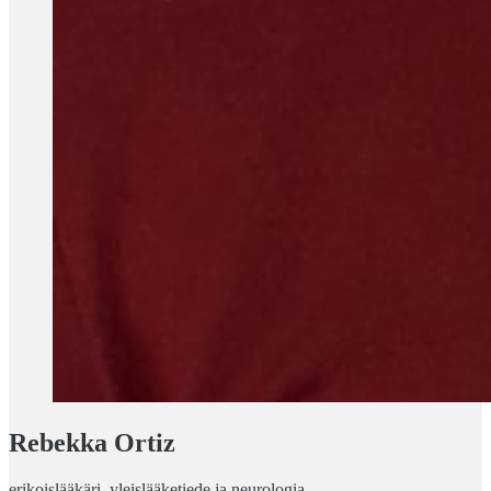
Rebekka Ortiz
erikoislääkäri, yleislääketiede ja neurologia