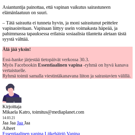
Asiantuntija painottaa, että vapinan vaikutus sairastuneen
elämänlaatuun on suuri.
– Tätä sairautta ei tunneta hyvin, ja moni sairastunut peittelee
vapinaoireitaan. Vapinaan liittyy usein voimakasta häpeää, ja
pahimmassa tapauksessa erilaisia sosiaalisia tilanteita aletaan tästä
syystä välttää.
Älä jää yksin!
Essi-hanke järjestää tietopäivät verkossa 30.3.
Myös Facebookin
Essentiaalinen vapina
-ryhmä on hyvä kanava
vertaistuelle.
Ryhmä toimii samalla viestintäkanavana liiton ja sairastavien välillä.
Kirjoittaja
Mikaela Katro,
toimitus@mediaplanet.com
14.03.21
Jaa
Jaa
Jaa
Jaa
Aiheet
Essentiaalinen vapina
Liikehäiriö
Vapina