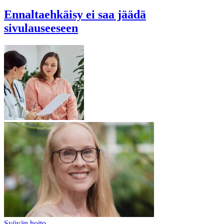
Ennaltaehkäisy ei saa jäädä
sivulauseeseen
Syövän hoito