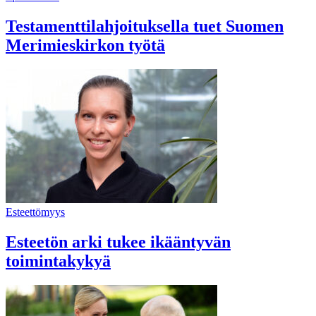
Testamenttilahjoituksella tuet Suomen
Merimieskirkon työtä
Esteettömyys
Esteetön arki tukee ikääntyvän
toimintakykyä