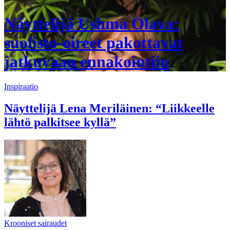
Näyttelijä Ushma Olava:
suolisto-oireet pakottavat
jatkuvaan ennakointiin
Inspiraatio
Näyttelijä Lena Meriläinen: “Liikkeelle
lähtö palkitsee kyllä”
Krooniset sairaudet