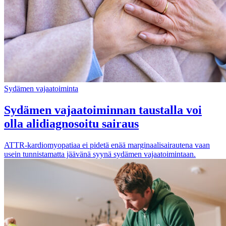
Sydämen vajaatoiminta
Sydämen vajaatoiminnan taustalla voi
olla alidiagnosoitu sairaus
ATTR-kardiomyopatiaa ei pidetä enää marginaalisairautena vaan
usein tunnistamatta jäävänä syynä sydämen vajaatoimintaan.