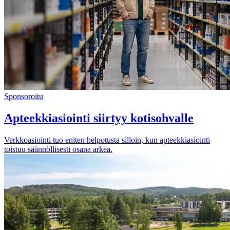
Sponsoroitu
Apteekkiasiointi siirtyy kotisohvalle
Verkkoasiointi tuo eniten helpotusta silloin, kun apteekkiasiointi
toistuu säännöllisesti osana arkea.