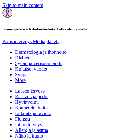
Skip to main content
Kunnonpaikka – Kela-kuntoutusta Kallaveden rannalla
Kansanterveys
Mediaplanet
Dermatologia ja ihonhoito
Diabetes
Sydän ja verisuonitaudit
Kultaiset vuodet
Syöpä
More
Lapsen terveys
Raskaus ja perhe
Hyvinvointi
Kauneudenhoito
Liikunta ja ravinto
Flunssa
Intiimiterveys
Allergia ja astma
Näkö ja kuulo