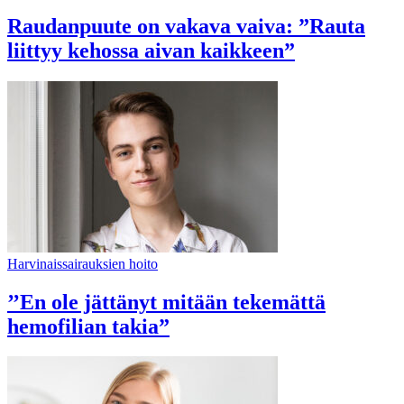
Raudanpuute on vakava vaiva: ”Rauta
liittyy kehossa aivan kaikkeen”
Harvinaissairauksien hoito
’’En ole jättänyt mitään tekemättä
hemofilian takia”