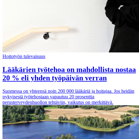
Hoitotyön tulevaisuus
Lääkärien työtehoa on mahdollista nostaa
20 % eli yhden työpäivän verran
Suomessa on yhteensä noin 200 000 lääkäriä ja hoitajaa. Jos heidän
nykyisestä työtehostaan vapautuu 20 prosenttia
perusterveydenhuollon tehtäviin, vaikutus on merkittävä.