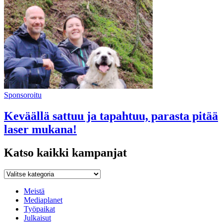
Sponsoroitu
Keväällä sattuu ja tapahtuu, parasta pitää
laser mukana!
Katso kaikki kampanjat
Katso
kaikki
kampanjat
Meistä
Mediaplanet
Työpaikat
Julkaisut