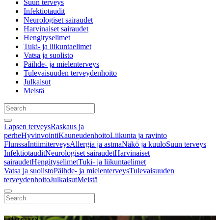
Suun terveys
Infektiotaudit
Neurologiset sairaudet
Harvinaiset sairaudet
Hengityselimet
Tuki- ja liikuntaelimet
Vatsa ja suolisto
Päihde- ja mielenterveys
Tulevaisuuden terveydenhoito
Julkaisut
Meistä
Lapsen terveys
Raskaus ja
perhe
Hyvinvointi
Kauneudenhoito
Liikunta ja ravinto
Flunssa
Intiimiterveys
Allergia ja astma
Näkö ja kuulo
Suun terveys
Infektiotaudit
Neurologiset sairaudet
Harvinaiset
sairaudet
Hengityselimet
Tuki- ja liikuntaelimet
Vatsa ja suolisto
Päihde- ja mielenterveys
Tulevaisuuden
terveydenhoito
Julkaisut
Meistä
Endometrioosi