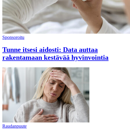
Sponsoroitu
Tunne itsesi aidosti: Data auttaa
rakentamaan kestävää hyvinvointia
Raudanpuute