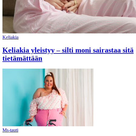
Keliakia
Keliakia yleistyy – silti moni sairastaa sitä
tietämättään
Ms-tauti