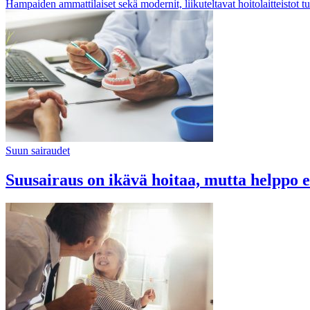
Hampaiden ammattilaiset sekä modernit, liikuteltavat hoitolaitteistot 
Suun sairaudet
Suusairaus on ikävä hoitaa, mutta helppo 