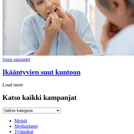
Suun sairaudet
Ikääntyvien suut kuntoon
Load more
Katso kaikki kampanjat
Katso
kaikki
kampanjat
Meistä
Mediaplanet
Työpaikat