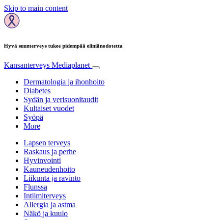
Skip to main content
Hyvä suunterveys tukee pidempää eliniänodotetta
Kansanterveys
Mediaplanet
Dermatologia ja ihonhoito
Diabetes
Sydän ja verisuonitaudit
Kultaiset vuodet
Syöpä
More
Lapsen terveys
Raskaus ja perhe
Hyvinvointi
Kauneudenhoito
Liikunta ja ravinto
Flunssa
Intiimiterveys
Allergia ja astma
Näkö ja kuulo