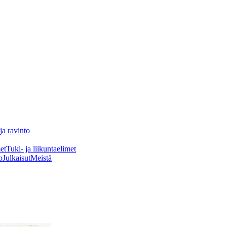
ja ravinto
et
Tuki- ja liikuntaelimet
o
Julkaisut
Meistä