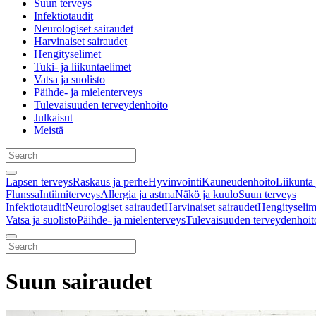
Suun terveys
Infektiotaudit
Neurologiset sairaudet
Harvinaiset sairaudet
Hengityselimet
Tuki- ja liikuntaelimet
Vatsa ja suolisto
Päihde- ja mielenterveys
Tulevaisuuden terveydenhoito
Julkaisut
Meistä
Lapsen terveys
Raskaus ja perhe
Hyvinvointi
Kauneudenhoito
Liikunta 
Flunssa
Intiimiterveys
Allergia ja astma
Näkö ja kuulo
Suun terveys
Infektiotaudit
Neurologiset sairaudet
Harvinaiset sairaudet
Hengityselim
Vatsa ja suolisto
Päihde- ja mielenterveys
Tulevaisuuden terveydenhoit
Suun sairaudet