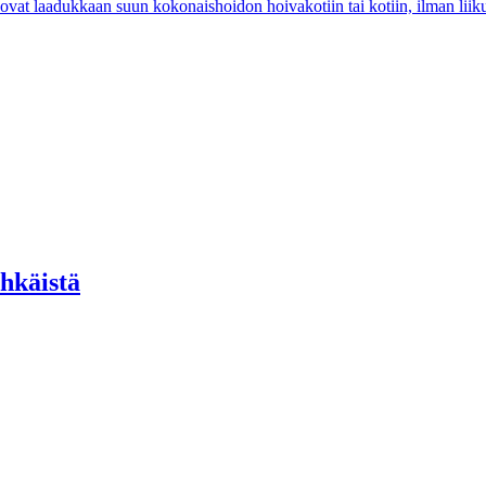
tuovat laadukkaan suun kokonaishoidon hoivakotiin tai kotiin, ilman liik
ehkäistä