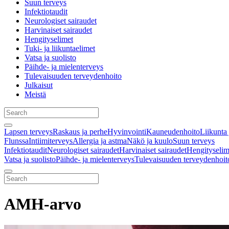
Suun terveys
Infektiotaudit
Neurologiset sairaudet
Harvinaiset sairaudet
Hengityselimet
Tuki- ja liikuntaelimet
Vatsa ja suolisto
Päihde- ja mielenterveys
Tulevaisuuden terveydenhoito
Julkaisut
Meistä
Lapsen terveys
Raskaus ja perhe
Hyvinvointi
Kauneudenhoito
Liikunta 
Flunssa
Intiimiterveys
Allergia ja astma
Näkö ja kuulo
Suun terveys
Infektiotaudit
Neurologiset sairaudet
Harvinaiset sairaudet
Hengityselim
Vatsa ja suolisto
Päihde- ja mielenterveys
Tulevaisuuden terveydenhoit
AMH-arvo