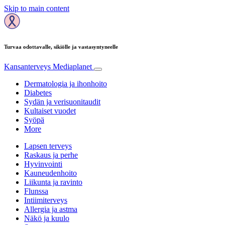
Skip to main content
Turvaa odottavalle, sikiölle ja vastasyntyneelle
Kansanterveys
Mediaplanet
Dermatologia ja ihonhoito
Diabetes
Sydän ja verisuonitaudit
Kultaiset vuodet
Syöpä
More
Lapsen terveys
Raskaus ja perhe
Hyvinvointi
Kauneudenhoito
Liikunta ja ravinto
Flunssa
Intiimiterveys
Allergia ja astma
Näkö ja kuulo