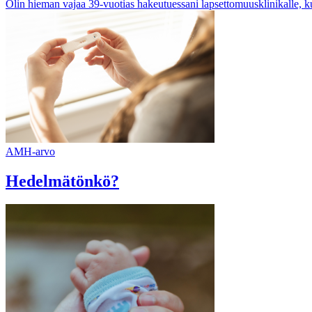
Olin hieman vajaa 39-vuotias hakeutuessani lapsettomuusklinikalle, ku
AMH-arvo
Hedelmätönkö?