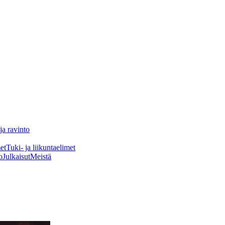
ja ravinto
et
Tuki- ja liikuntaelimet
o
Julkaisut
Meistä