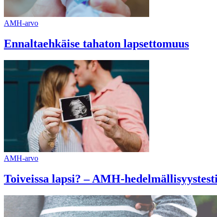
AMH-arvo
Ennaltaehkäise tahaton lapsettomuus
AMH-arvo
Toiveissa lapsi? – AMH-hedelmällisyystesti