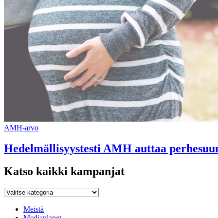
AMH-arvo
Hedelmällisyystesti AMH auttaa perhesuun
Katso kaikki kampanjat
Katso
kaikki
kampanjat
Meistä
Mediaplanet