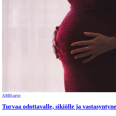
AMH-arvo
Turvaa odottavalle, sikiölle ja vastasyntyne