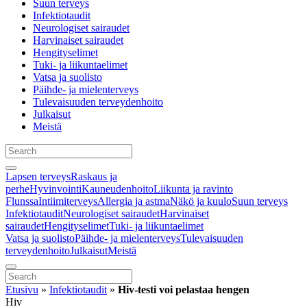
Suun terveys
Infektiotaudit
Neurologiset sairaudet
Harvinaiset sairaudet
Hengityselimet
Tuki- ja liikuntaelimet
Vatsa ja suolisto
Päihde- ja mielenterveys
Tulevaisuuden terveydenhoito
Julkaisut
Meistä
Lapsen terveys
Raskaus ja
perhe
Hyvinvointi
Kauneudenhoito
Liikunta ja ravinto
Flunssa
Intiimiterveys
Allergia ja astma
Näkö ja kuulo
Suun terveys
Infektiotaudit
Neurologiset sairaudet
Harvinaiset
sairaudet
Hengityselimet
Tuki- ja liikuntaelimet
Vatsa ja suolisto
Päihde- ja mielenterveys
Tulevaisuuden
terveydenhoito
Julkaisut
Meistä
Etusivu
»
Infektiotaudit
»
Hiv-testi voi pelastaa hengen
Hiv