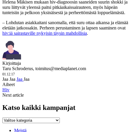
Helena Mäkisen mukaan hiv-diagnoosin saaneiden suurin shokki ja
suru liittyvät yleensä paitsi pitkäaikaissairauteen, myös häpeän
tunteisiin ja pelkoon yksinäisestä ja perheettömästä loppuelämästä.
– Lohdutan asiakkaitani sanomalla, että suru ottaa aikansa ja elämää
eletään jatkossakin. Perheen perustaminen ja lapsen saaminen ovat
hiv:iä sairastaville nykyisin täysin mahdollisia
.
Kirjoittaja
Taru Schroderus,
toimitus@mediaplanet.com
01.12.17
Jaa
Jaa
Jaa
Jaa
Aiheet
Hiv
Next article
Katso kaikki kampanjat
Katso
kaikki
kampanjat
Meistä