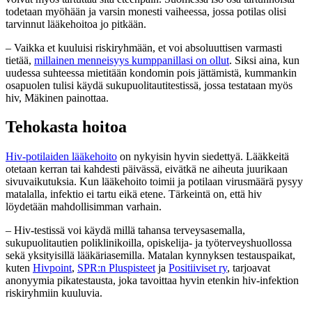
todetaan myöhään ja varsin monesti vaiheessa, jossa potilas olisi
tarvinnut lääkehoitoa jo pitkään.
– Vaikka et kuuluisi riskiryhmään, et voi absoluuttisen varmasti
tietää,
millainen menneisyys kumppanillasi on ollut
. Siksi aina, kun
uudessa suhteessa mietitään kondomin pois jättämistä, kummankin
osapuolen tulisi käydä sukupuolitautitestissä, jossa testataan myös
hiv, Mäkinen painottaa.
Tehokasta hoitoa
Hiv-potilaiden lääkehoito
on nykyisin hyvin siedettyä. Lääkkeitä
otetaan kerran tai kahdesti päivässä, eivätkä ne aiheuta juurikaan
sivuvaikutuksia. Kun lääkehoito toimii ja potilaan virusmäärä pysyy
matalalla, infektio ei tartu eikä etene. Tärkeintä on, että hiv
löydetään mahdollisimman varhain.
– Hiv-testissä voi käydä millä tahansa terveysasemalla,
sukupuolitautien poliklinikoilla, opiskelija- ja työterveyshuollossa
sekä yksityisillä lääkäriasemilla. Matalan kynnyksen testauspaikat,
kuten
Hivpoint
,
SPR:n Pluspisteet
ja
Positiiviset ry
, tarjoavat
anonyymia pikatestausta, joka tavoittaa hyvin etenkin hiv-infektion
riskiryhmiin kuuluvia.