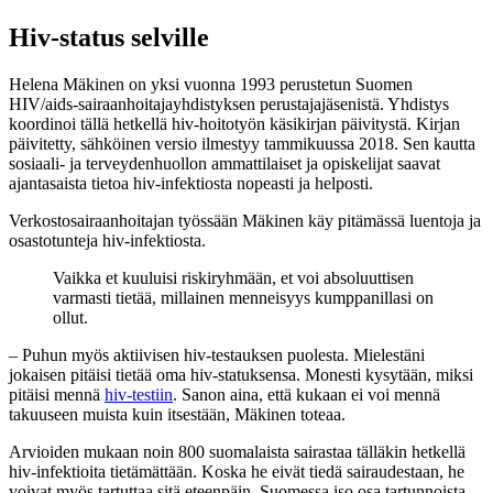
Hiv-status selville
Helena Mäkinen on yksi vuonna 1993 perustetun Suomen
HIV/aids-sairaanhoitajayhdistyksen perustajajäsenistä. Yhdistys
koordinoi tällä hetkellä hiv-hoitotyön käsikirjan päivitystä. Kirjan
päivitetty, sähköinen versio ilmestyy tammikuussa 2018. Sen kautta
sosiaali- ja terveydenhuollon ammattilaiset ja opiskelijat saavat
ajantasaista tietoa hiv-infektiosta nopeasti ja helposti.
Verkostosairaanhoitajan työssään Mäkinen käy pitämässä luentoja ja
osastotunteja hiv-infektiosta.
Vaikka et kuuluisi riskiryhmään, et voi absoluuttisen
varmasti tietää, millainen menneisyys kumppanillasi on
ollut.
– Puhun myös aktiivisen hiv-testauksen puolesta. Mielestäni
jokaisen pitäisi tietää oma hiv-statuksensa. Monesti kysytään, miksi
pitäisi mennä
hiv-
testiin
. Sanon aina, että kukaan ei voi mennä
takuuseen muista kuin itsestään, Mäkinen toteaa.
Arvioiden mukaan noin 800 suomalaista sairastaa tälläkin hetkellä
hiv-infektioita tietämättään. Koska he eivät tiedä sairaudestaan, he
voivat myös tartuttaa sitä eteenpäin. Suomessa iso osa tartunnoista