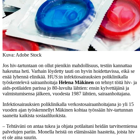
Kuva: Adobe Stock
Jos hiv-tartuntaan on ollut pienikin mahdollisuus, testiin kannattaa
hakeutua heti. Varhain löydetty tauti on hyvin hoidettavissa, eikä se
enää lyhennä elinikää. HUS:in infektiosairauksien poliklinikalla
työskentelevä sairaanhoitaja
Helena Mäkinen
on tehnyt töitä hiv- ja
aids-potilaiden parissa jo 80-luvulta lähtien: ensin kylvettäjänä ja
valmistumisensa jälkeen, vuodesta 1987 lähtien, sairaanhoitajana.
Infektiosairauksien poliklinikalla verkostosairaanhoitajana jo yli 15
vuoden ajan työskennellyt Mäkinen kohtaa työssään hiv-tartunnan
saaneita kaikista sosiaaliluokista.
– Tehtäväni on antaa tukea ja ohjata potilaitani heidän tarvitsemiensa
palvelujen pariin. Monella heistä on elämässään haasteita, joista hiv
ei ole aina suurin.