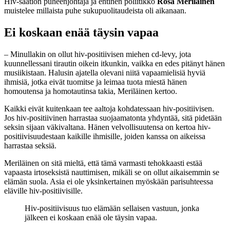
Hiv-säätiön puheenjohtaja ja entinen poliitikko
Rosa Meriläinen
muistelee millaista puhe sukupuolitaudeista oli aikanaan.
Ei koskaan enää täysin vapaa
– Minullakin on ollut hiv-positiivisen miehen cd-levy, jota
kuunnellessani tirautin oikein itkunkin, vaikka en edes pitänyt hänen
musiikistaan. Halusin ajatella olevani niitä vapaamielisiä hyviä
ihmisiä, jotka eivät tuomitse ja leimaa tuota miestä hänen
homoutensa ja homotautinsa takia, Meriläinen kertoo.
Kaikki eivät kuitenkaan tee aaltoja kohdatessaan hiv-positiivisen.
Jos hiv-positiivinen harrastaa suojaamatonta yhdyntää, sitä pidetään
seksin sijaan väkivaltana. Hänen velvollisuutensa on kertoa hiv-
positiivisuudestaan kaikille ihmisille, joiden kanssa on aikeissa
harrastaa seksiä.
Meriläinen on sitä mieltä, että tämä varmasti tehokkaasti estää
vapaasta irtoseksistä nauttimisen, mikäli se on ollut aikaisemmin se
elämän suola. Asia ei ole yksinkertainen myöskään parisuhteessa
eläville hiv-positiivisille.
Hiv-positiivisuus tuo elämään sellaisen vastuun, jonka
jälkeen ei koskaan enää ole täysin vapaa.