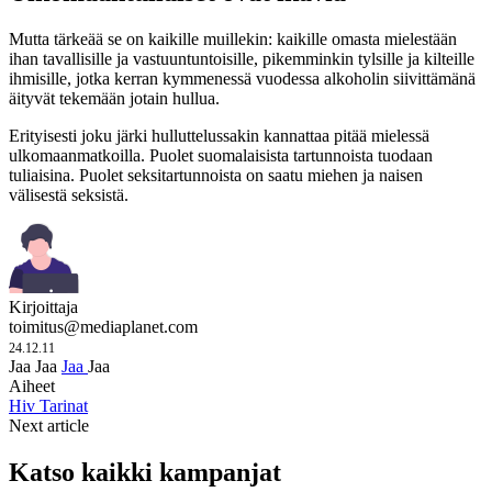
Mutta tärkeää se on kaikille muillekin: kaikille omasta mielestään
ihan tavallisille ja vastuuntuntoisille, pikemminkin tylsille ja kilteille
ihmisille, jotka kerran kymmenessä vuodessa alkoholin siivittämänä
äityvät tekemään jotain hullua.
Erityisesti joku järki hulluttelussakin kannattaa pitää mielessä
ulkomaanmatkoilla. Puolet suomalaisista tartunnoista tuodaan
tuliaisina. Puolet seksitartunnoista on saatu miehen ja naisen
välisestä seksistä.
Kirjoittaja
toimitus@mediaplanet.com
24.12.11
Jaa
Jaa
Jaa
Jaa
Aiheet
Hiv
Tarinat
Next article
Katso kaikki kampanjat