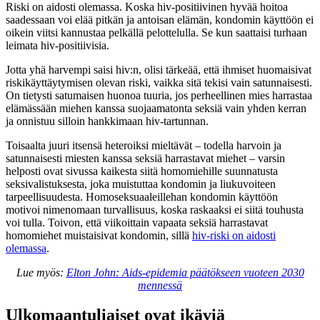
Riski on aidosti olemassa. Koska hiv-positiivinen hyvää hoitoa
saadessaan voi elää pitkän ja antoisan elämän, kondomin käyttöön ei
oikein viitsi kannustaa pelkällä pelottelulla. Se kun saattaisi turhaan
leimata hiv-positiivisia.
Jotta yhä harvempi saisi hiv:n, olisi tärkeää, että ihmiset huomaisivat
riskikäyttäytymisen olevan riski, vaikka sitä tekisi vain satunnaisesti.
On tietysti satumaisen huonoa tuuria, jos perheellinen mies harrastaa
elämässään miehen kanssa suojaamatonta seksiä vain yhden kerran
ja onnistuu silloin hankkimaan hiv-tartunnan.
Toisaalta juuri itsensä heteroiksi mieltävät ‒ todella harvoin ja
satunnaisesti miesten kanssa seksiä harrastavat miehet ‒ varsin
helposti ovat sivussa kaikesta siitä homomiehille suunnatusta
seksivalistuksesta, joka muistuttaa kondomin ja liukuvoiteen
tarpeellisuudesta. Homoseksuaaleillehan kondomin käyttöön
motivoi nimenomaan turvallisuus, koska raskaaksi ei siitä touhusta
voi tulla. Toivon, että viikoittain vapaata seksiä harrastavat
homomiehet muistaisivat kondomin, sillä
hiv-riski on aidosti
olemassa
.
Lue myös:
Elton John: Aids-epidemia päätökseen vuoteen 2030
mennessä
Ulkomaantuliaiset ovat ikäviä