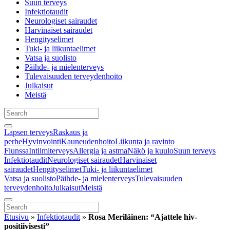
Suun terveys
Infektiotaudit
Neurologiset sairaudet
Harvinaiset sairaudet
Hengityselimet
Tuki- ja liikuntaelimet
Vatsa ja suolisto
Päihde- ja mielenterveys
Tulevaisuuden terveydenhoito
Julkaisut
Meistä
Lapsen terveys
Raskaus ja
perhe
Hyvinvointi
Kauneudenhoito
Liikunta ja ravinto
Flunssa
Intiimiterveys
Allergia ja astma
Näkö ja kuulo
Suun terveys
Infektiotaudit
Neurologiset sairaudet
Harvinaiset
sairaudet
Hengityselimet
Tuki- ja liikuntaelimet
Vatsa ja suolisto
Päihde- ja mielenterveys
Tulevaisuuden
terveydenhoito
Julkaisut
Meistä
Etusivu
»
Infektiotaudit
»
Rosa Meriläinen: “Ajattele hiv-
positiivisesti”