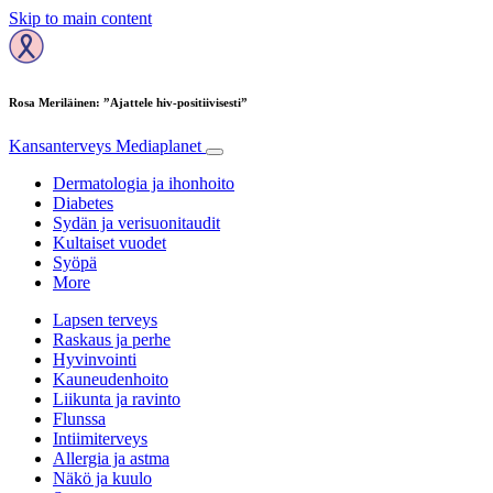
Skip to main content
Rosa Meriläinen: ”Ajattele hiv-positiivisesti”
Kansanterveys
Mediaplanet
Dermatologia ja ihonhoito
Diabetes
Sydän ja verisuonitaudit
Kultaiset vuodet
Syöpä
More
Lapsen terveys
Raskaus ja perhe
Hyvinvointi
Kauneudenhoito
Liikunta ja ravinto
Flunssa
Intiimiterveys
Allergia ja astma
Näkö ja kuulo