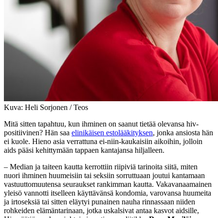
Kuva: Heli Sorjonen / Teos
Mitä sitten tapahtuu, kun ihminen on saanut tietää olevansa hiv-
positiivinen? Hän saa
elinikäisen estolääkityksen
, jonka ansiosta hän
ei kuole. Hieno asia verrattuna ei-niin-kaukaisiin aikoihin, jolloin
aids pääsi kehittymään tappaen kantajansa hiljalleen.
– Median ja taiteen kautta kerrottiin riipiviä tarinoita siitä, miten
nuori ihminen huumeisiin tai seksiin sorruttuaan joutui kantamaan
vastuuttomuutensa seuraukset rankimman kautta. Vakavanaamainen
yleisö vannotti itselleen käyttävänsä kondomia, varovansa huumeita
ja irtoseksiä tai sitten eläytyi punainen nauha rinnassaan niiden
rohkeiden elämäntarinaan, jotka uskalsivat antaa kasvot aidsille,