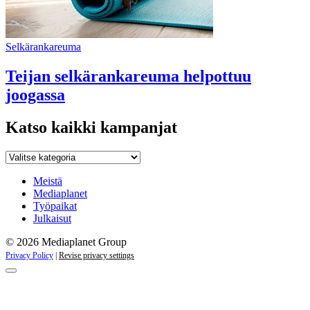
Selkärankareuma
Teijan selkärankareuma helpottuu
joogassa
Katso kaikki kampanjat
Katso
kaikki
kampanjat
Meistä
Mediaplanet
Työpaikat
Julkaisut
© 2026 Mediaplanet Group
Privacy Policy
|
Revise privacy settings