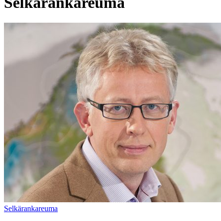
Selkärankareuma
Selkärankareuma