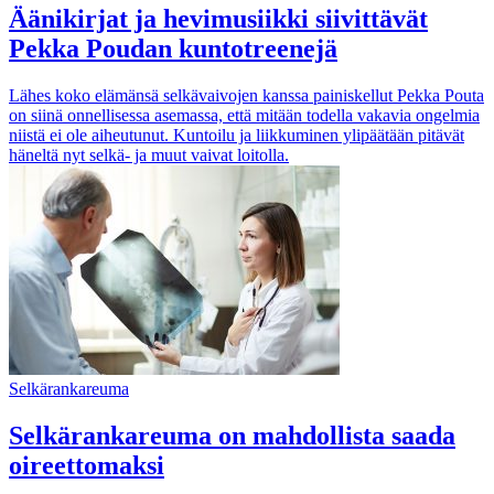
Äänikirjat ja hevimusiikki siivittävät
Pekka Poudan kuntotreenejä
Lähes koko elämänsä selkävaivojen kanssa painiskellut Pekka Pouta
on siinä onnellisessa asemassa, että mitään todella vakavia ongelmia
niistä ei ole aiheutunut. Kuntoilu ja liikkuminen ylipäätään pitävät
häneltä nyt selkä- ja muut vaivat loitolla.
Selkärankareuma
Selkärankareuma on mahdollista saada
oireettomaksi