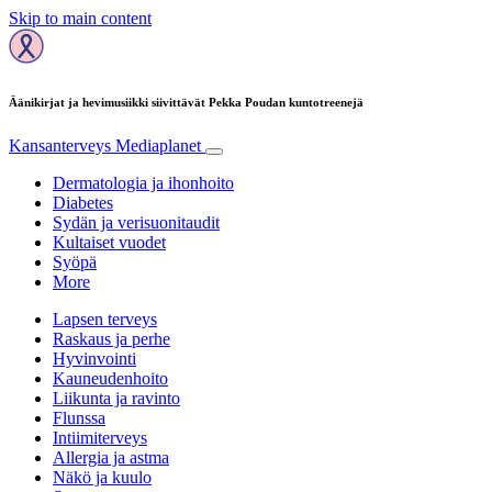
Skip to main content
Äänikirjat ja hevimusiikki siivittävät Pekka Poudan kuntotreenejä
Kansanterveys
Mediaplanet
Dermatologia ja ihonhoito
Diabetes
Sydän ja verisuonitaudit
Kultaiset vuodet
Syöpä
More
Lapsen terveys
Raskaus ja perhe
Hyvinvointi
Kauneudenhoito
Liikunta ja ravinto
Flunssa
Intiimiterveys
Allergia ja astma
Näkö ja kuulo