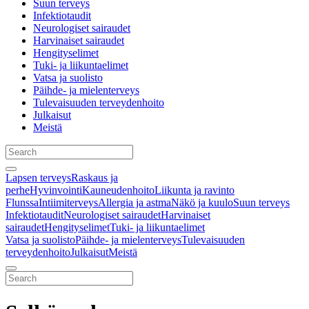
Suun terveys
Infektiotaudit
Neurologiset sairaudet
Harvinaiset sairaudet
Hengityselimet
Tuki- ja liikuntaelimet
Vatsa ja suolisto
Päihde- ja mielenterveys
Tulevaisuuden terveydenhoito
Julkaisut
Meistä
Lapsen terveys
Raskaus ja
perhe
Hyvinvointi
Kauneudenhoito
Liikunta ja ravinto
Flunssa
Intiimiterveys
Allergia ja astma
Näkö ja kuulo
Suun terveys
Infektiotaudit
Neurologiset sairaudet
Harvinaiset
sairaudet
Hengityselimet
Tuki- ja liikuntaelimet
Vatsa ja suolisto
Päihde- ja mielenterveys
Tulevaisuuden
terveydenhoito
Julkaisut
Meistä