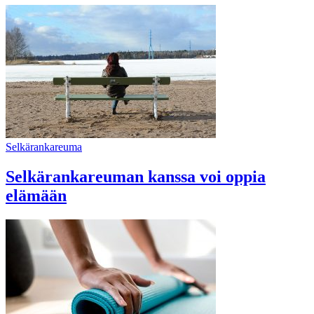
Selkärankareuma
Selkärankareuman kanssa voi oppia
elämään