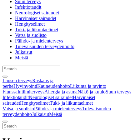
Suun terveys
Infektiotaudit
Neurologiset sairaudet
Harvinaiset sairaudet
Hengityselimet
Tuki- ja liikuntaelimet
Vatsa ja suolisto
Päihde- ja mielenterveys
Tulevaisuuden terveydenhoito
Julkaisut
Meistä
Lapsen terveys
Raskaus ja
perhe
Hyvinvointi
Kauneudenhoito
Liikunta ja ravinto
Flunssa
Intiimiterveys
Allergia ja astma
Näkö ja kuulo
Suun terveys
Infektiotaudit
Neurologiset sairaudet
Harvinaiset
sairaudet
Hengityselimet
Tuki- ja liikuntaelimet
Vatsa ja suolisto
Päihde- ja mielenterveys
Tulevaisuuden
terveydenhoito
Julkaisut
Meistä