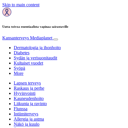
Skip to main content
Uutta toivoa essentiaalista vapinaa sairastaville
Kansanterveys
Mediaplanet
Dermatologia ja ihonhoito
Diabetes
Sydän ja verisuonitaudit
Kultaiset vuodet
Syöpä
More
Lapsen terveys
Raskaus ja perhe
Hyvinvointi
Kauneudenhoito
Liikunta ja ravinto
Flunssa
Intiimiterveys
Allergia ja astma
Näkö ja kuulo