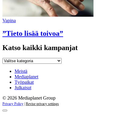
Vapina
”Tieto lisää toivoa”
Katso kaikki kampanjat
Katso
kaikki
kampanjat
Meistä
Mediaplanet
Työpaikat
Julkaisut
© 2026 Mediaplanet Group
Privacy Policy
|
Revise privacy settings