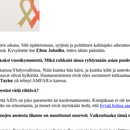
 aikana. Silti epätietoisuus, syrjintä ja poliittinen kahtiajako aiheutt
essä. Kysyimme itse
Elton Johnilta
, miten tähän päästään.
li kaksi vuosikymmentä. Mikä rohkaisi sinua ryhtymään asian puole
kanssa Yhdysvalloissa. Näin kuinka hän kärsi, ja kuinka kiltti ja anteeks
stavat olivat hylkiöitä. Hautaustoimistot eivät edes suostuneet tuhkaama
 Taylor
oli tehnyt AMFAR:n kanssa.
täsi vielä riittävä?
 että AIDS on joko parannettu tai kuolemantuomio. Kumpikaan ei ole to
ito on erinomaista, ja monet eivät myöskään tiedä, että
hyvää hoitoa sa
jen ansiosta tilanne on muuttunut suuresti. Vaikeuttaako tämä mieles