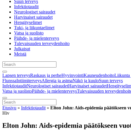
Suun terveys
Infektiotaudit
Neurologiset sairaudet
Harvinaiset sairaudet
Hengityselimet
Tuki- ja liikuntaelimet
Vatsa ja suolisto
Päihde- ja mielenterveys
Tulevaisuuden terveydenhoito
Julkaisut
Meistä
Lapsen terveys
Raskaus ja perhe
Hyvinvointi
Kauneudenhoito
Liikunta 
Flunssa
Intiimiterveys
Allergia ja astma
Näkö ja kuulo
Suun terveys
Infektiotaudit
Neurologiset sairaudet
Harvinaiset sairaudet
Hengityselim
Vatsa ja suolisto
Päihde- ja mielenterveys
Tulevaisuuden terveydenhoit
Etusivu
»
Infektiotaudit
»
Elton John: Aids-epidemia päätökseen 
Hiv
Elton John: Aids-epidemia päätökseen vuo