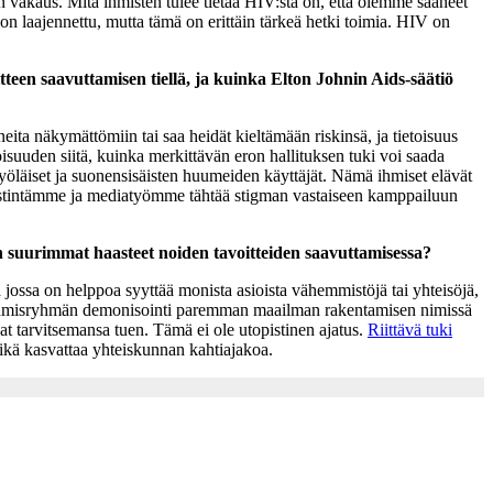
n vakaus. Mitä ihmisten tulee tietää HIV:stä on, että olemme saaneet
n laajennettu, mutta tämä on erittäin tärkeä hetki toimia. HIV on
een saavuttamisen tiellä, ja kuinka Elton Johnin Aids-säätiö
aneita näkymättömiin tai saa heidät kieltämään riskinsä, ja tietoisuus
oisuuden siitä, kuinka merkittävän eron hallituksen tuki voi saada
työläiset ja suonensisäisten huumeiden käyttäjät. Nämä ihmiset elävät
 viestintämme ja mediatyömme tähtää stigman vastaiseen kamppailuun
än suurimmat haasteet noiden tavoitteiden saavuttamisessa?
 jossa on helppoa syyttää monista asioista vähemmistöjä tai yhteisöjä,
den ihmisryhmän demonisointi paremman maailman rakentamisen nimissä
vat tarvitsemansa tuen. Tämä ei ole utopistinen ajatus.
Riittävä tuki
, mikä kasvattaa yhteiskunnan kahtiajakoa.