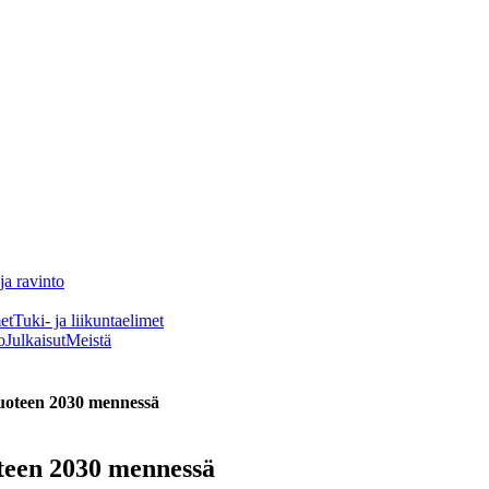
ja ravinto
et
Tuki- ja liikuntaelimet
o
Julkaisut
Meistä
vuoteen 2030 mennessä
teen 2030 mennessä