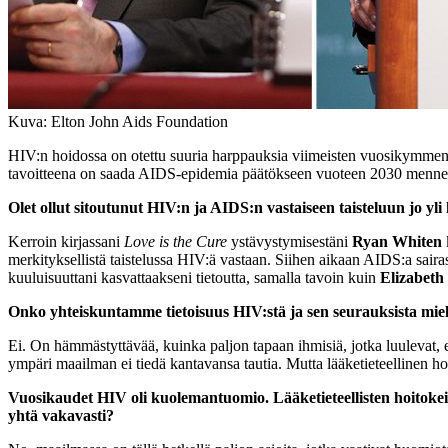
Kuva: Elton John Aids Foundation
HIV:n hoidossa on otettu suuria harppauksia viimeisten vuosikymmenten
tavoitteena on saada AIDS-epidemia päätökseen vuoteen 2030 menn
Olet ollut sitoutunut HIV:n ja AIDS:n vastaiseen taisteluun jo y
Kerroin kirjassani
Love is the Cure
ystävystymisestäni
Ryan Whiten
merkityksellistä taistelussa HIV:ä vastaan. Siihen aikaan AIDS:a saira
kuuluisuuttani kasvattaakseni tietoutta, samalla tavoin kuin
Elizabeth
Onko yhteiskuntamme tietoisuus HIV:stä ja sen seurauksista mieles
Ei. On hämmästyttävää, kuinka paljon tapaan ihmisiä, jotka luulevat,
ympäri maailman ei tiedä kantavansa tautia. Mutta lääketieteellinen ho
Vuosikaudet HIV oli kuolemantuomio. Lääketieteellisten hoitokeino
yhtä vakavasti?