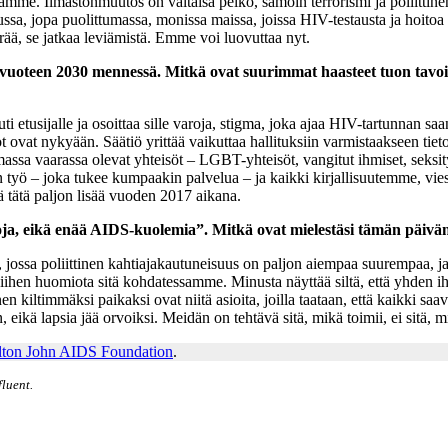
tamme. Ilmastonmuutos on valtaisa pelko, samoin terrorismi ja poliittine
sa, jopa puolittumassa, monissa maissa, joissa HIV-testausta ja hoitoa o
ää, se jatkaa leviämistä. Emme voi luovuttaa nyt.
uoteen 2030 mennessä. Mitkä ovat suurimmat haasteet tuon tavoitt
ti etusijalle ja osoittaa sille varoja, stigma, joka ajaa HIV-tartunnan sa
t ovat nykyään. Säätiö yrittää vaikuttaa hallituksiin varmistaakseen tiet
massa vaarassa olevat yhteisöt – LGBT-yhteisöt, vangitut ihmiset, seksi
tiön työ – joka tukee kumpaakin palvelua – ja kaikki kirjallisuutemme,
dä tätä paljon lisää vuoden 2017 aikana.
ntoja, eikä enää AIDS-kuolemia”. Mitkä ovat mielestäsi tämän päiv
 jossa poliittinen kahtiajakautuneisuus on paljon aiempaa suurempaa, ja
ää siihen huomiota sitä kohdatessamme. Minusta näyttää siltä, että yh
kiltimmäksi paikaksi ovat niitä asioita, joilla taataan, että kaikki saa
an, eikä lapsia jää orvoiksi. Meidän on tehtävä sitä, mikä toimii, ei sitä
lton John AIDS Foundation
.
luent.