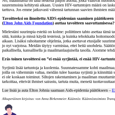
No, maailmassa on tällä hetkellä paljon asioita, jotka vaativat huomio
suurenmoista kehitystä aikaan. Uusien HIV-tartuntojen määrä on laskus
tarttuva. Jos emme jatkuvasti vähennä tartunnan saavien ihmisten määr
Tavoitteeksi on ilmoitettu AIDS-epidemian saaminen päätökseen v
(
Elton John Aids Foundation
) auttaa tavoitteen saavuttamisessa?
Mielestäni suurimpia esteitä on kolme: poliittinen tahto asettaa tämä tau
siitä, kuinka ja missä käydä testeissä, ja kuinka tehokkaita hoitomuodo
aikaan. Lisäksi rahoitamme ohjelmia, jotka asettavat etusijalle suurim
jo nyt varjoissa. Meidän täytyy varmistaa, ettei heitä unohdeta. Sää
paikallisella, kansallisella ja maailmanlaajuisella tasolla. Aiomme teh
Eräs toinen tavoitteesi on ”ei enää syrjintää, ei enää HIV-tartu
Syrjintä lisää tartuntoja ja kuolemia. Suunnatessamme kohti maailmaa,
joilla on vähemmän valtaa, meidän tulee haastaa syrjintä ja kiinnitt
ei ole koskaan toiminut. Siltojen rakentaminen ja maailman muuttaminen 
tarkoittaa, etteivät ihmiset sairastu, tartuta muita, menetä tuottavuutta
Lue lisää ja auta Elton Johnia saamaan Aids-epidemia päätökseen –
E
Alkuperäinen kirjoitus: von Anna Birkenmeier. Käännös: Käännöstoimisto Transf