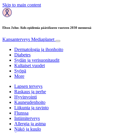
Skip to main content
Elton John: Aids-epidemia päätökseen vuoteen 2030 mennessä
Kansanterveys
Mediaplanet
Dermatologia ja ihonhoito
Diabetes
Sydän ja verisuonitaudit
Kultaiset vuodet
Syöpä
More
Lapsen terveys
Raskaus ja perhe
Hyvinvointi
Kauneudenhoito
Liikunta ja ravinto
Flunssa
Intiimiterveys
Allergia ja astma
Näkö ja kuulo