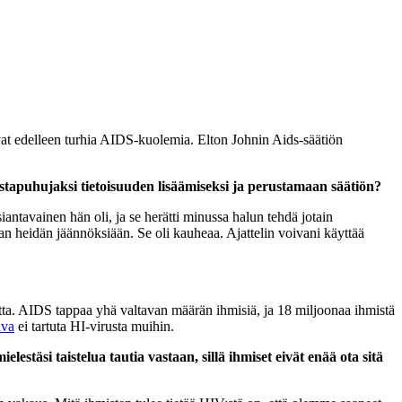
avat edelleen turhia AIDS-kuolemia. Elton Johnin Aids-säätiön
stapuhujaksi tietoisuuden lisäämiseksi ja perustamaan säätiön?
iantavainen hän oli, ja se herätti minussa halun tehdä jotain
an heidän jäännöksiään. Se oli kauheaa. Ajattelin voivani käyttää
tta. AIDS tappaa yhä valtavan määrän ihmisiä, ja 18 miljoonaa ihmistä
ava
ei tartuta HI-virusta muihin.
täsi taistelua tautia vastaan, sillä ihmiset eivät enää ota sitä