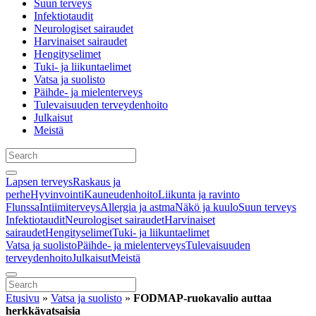
Suun terveys
Infektiotaudit
Neurologiset sairaudet
Harvinaiset sairaudet
Hengityselimet
Tuki- ja liikuntaelimet
Vatsa ja suolisto
Päihde- ja mielenterveys
Tulevaisuuden terveydenhoito
Julkaisut
Meistä
Lapsen terveys
Raskaus ja
perhe
Hyvinvointi
Kauneudenhoito
Liikunta ja ravinto
Flunssa
Intiimiterveys
Allergia ja astma
Näkö ja kuulo
Suun terveys
Infektiotaudit
Neurologiset sairaudet
Harvinaiset
sairaudet
Hengityselimet
Tuki- ja liikuntaelimet
Vatsa ja suolisto
Päihde- ja mielenterveys
Tulevaisuuden
terveydenhoito
Julkaisut
Meistä
Etusivu
»
Vatsa ja suolisto
»
FODMAP-ruokavalio auttaa
herkkävatsaisia