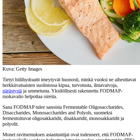
Kuva: Getty Images
Tietyt hiilihydraatit imeytyvät huonosti, minkä vuoksi ne aiheuttavat
herkkävatsaisten suolistossa kipua, turvotusta, ilmavaivoja,
närästystä
ja ummetusta. Yksilöllisesti rakennettu FODMAP-
ruokavalio helpottaa oireita.
Sana FODMAP tulee sanoista Fermentable Oligosaccharides,
Disaccharides, Monosaccharides and Polyols, suomeksi
fermentoituvat oligosakkaridit, disakkaridit, monosakkaridit ja
polyolit.
Monet ravitsemuksen asiantuntijat ovat todenneet, että FODMAP-