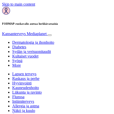
Skip to main content
FODMAP-ruokavalio auttaa herkkävatsaisia
Kansanterveys
Mediaplanet
Dermatologia ja ihonhoito
Diabetes
Sydän ja verisuonitaudit
Kultaiset vuodet
Syöpä
More
Lapsen terveys
Raskaus ja perhe
Hyvinvointi
Kauneudenhoito
Liikunta ja ravinto
Flunssa
Intiimiterveys
Allergia ja astma
Näkö ja kuulo