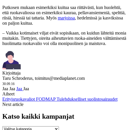
Putkosen mukaan esimerkiksi kuitua saa riittävästi, kun huolehtii,
että ruokavaliossa on esimerkiksi kauraa, pellavansiemeniä, spelttiä,
riisiä, hirssiä tai tattaria. Myös
marjoissa
, hedelmissä ja kasviksissa
on paljon kuitua.
– Vaikka kotimaiset viljat eivät sopisikaan, on kuidun lähteitä monia
muitakin. Tiettyjen, oireita aiheuttavien ruoka-aineiden välttämisestä
huolimatta ruokavalio voi olla monipuolinen ja maistuva.
Kirjoittaja
Taru Schroderus,
toimitus@mediaplanet.com
30.09.16
Jaa
Jaa
Jaa
Jaa
Aiheet
Erityisruokavaliot
FODMAP
Tulehdukselliset suolistosairaudet
Next article
Katso kaikki kampanjat
Katso