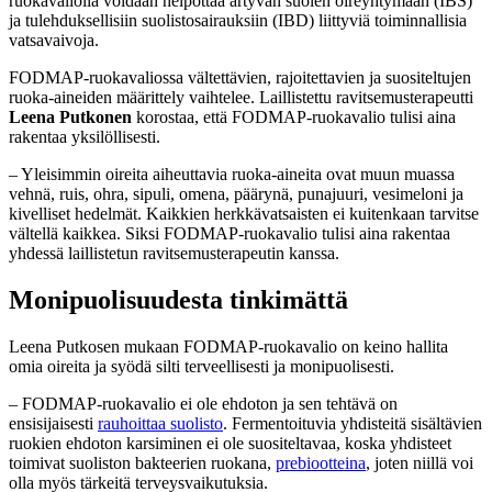
ruokavaliolla voidaan helpottaa ärtyvän suolen oireyhtymään (IBS)
ja tulehduksellisiin suolistosairauksiin (IBD) liittyviä toiminnallisia
vatsavaivoja.
FODMAP-ruokavaliossa vältettävien, rajoitettavien ja suositeltujen
ruoka-aineiden määrittely vaihtelee. Laillistettu ravitsemusterapeutti
Leena Putkonen
korostaa, että FODMAP-ruokavalio tulisi aina
rakentaa yksilöllisesti.
– Yleisimmin oireita aiheuttavia ruoka-aineita ovat muun muassa
vehnä, ruis, ohra, sipuli, omena, päärynä, punajuuri, vesimeloni ja
kivelliset hedelmät. Kaikkien herkkävatsaisten ei kuitenkaan tarvitse
vältellä kaikkea. Siksi FODMAP-ruokavalio tulisi aina rakentaa
yhdessä laillistetun ravitsemusterapeutin kanssa.
Monipuolisuudesta tinkimättä
Leena Putkosen mukaan FODMAP-ruokavalio on keino hallita
omia oireita ja syödä silti terveellisesti ja monipuolisesti.
– FODMAP-ruokavalio ei ole ehdoton ja sen tehtävä on
ensisijaisesti
rauhoittaa suolisto
. Fermentoituvia yhdisteitä sisältävien
ruokien ehdoton karsiminen ei ole suositeltavaa, koska yhdisteet
toimivat suoliston bakteerien ruokana,
prebiootteina
, joten niillä voi
olla myös tärkeitä terveysvaikutuksia.