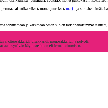
lit, osa kaaleista, punajuuri, avokado, monet palkokasvit, isokiviset 
ti, peruna, salaattikasvikset, monet juurekset,
marjat
ja sitrushedelmät, Laa
ttaa selvittämään ja karsimaan oman suolen todennäköisimmät rasitteet,
va, oligosakkaridi, disakkaridi, monosakkaridi ja polyoli.
tsaa ärsyttävän käymisreaktion eli fermentoitumisen.