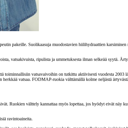
eutin pakeille. Suolikaasuja muodostavien hiilihydraattien karsiminen r
ista, vatsakivuista, ripulista ja ummetuksesta ilman selkeää syytä. Ärt
oiminnallisiin vatsavaivoihin on tutkittu aktiivisesti vuodesta 2003 lä
ävän herkkää vatsaa. FODMAP-ruokia välttämällä kolme neljästä ärtyväst
epsivät. Ruokien välttely kannattaa myös lopettaa, jos hyödyt eivät näy 
siä ravintoaineita.