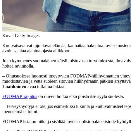
Kuva: Getty Images
Kun vatsavaivat rajoittavat elämää, kannattaa hakeutua ravitsemusterap
avuin saattaa ajautua ojasta allikkoon.
Joka kymmenes suomalainen kärsii toistuvasta turvotuksesta, ilmavaivo
hoitaa ravinnolla.
– Ohutsuolessa huonosti imeytyvien FODMAP-hiilihydraattien yhteyttä t
muodostavien ja vettä suoleen sitovien hiilihydraatin pätkien ärsytt
Laatikainen
avaa tutkittua faktaa.
FODMAP-rajoitus
on oireen hoitoa eikä poista itse syytä suolesta.
– Terveyshyötyjä ei ole, jos esimerkiksi liikunta ja kuituvalmisteet t
menetelmä ei toimi.
FODMAP lista on pitkä ja sisältää myös suolistobakteeristolle hyödylli