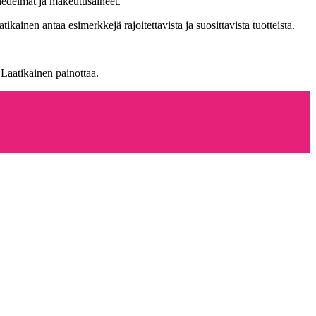
hedelmät ja makeutusaineet.
tikainen antaa esimerkkejä rajoitettavista ja suosittavista tuotteista.
 Laatikainen painottaa.