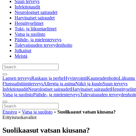
Suun terveys
Infektiotaudit
Neurologiset sairaudet
Harvinaiset sairaudet
Hengityselimet
Tuki- ja liikuntaelimet
Vatsa ja suolisto
Päihde- ja mielenterveys
Tulevaisuuden terveydenhoito
Julkaisut
Meistä
Lapsen terveys
Raskaus ja perhe
Hyvinvointi
Kauneudenhoito
Liikunta 
Flunssa
Intiimiterveys
Allergia ja astma
Näkö ja kuulo
Suun terveys
Infektiotaudit
Neurologiset sairaudet
Harvinaiset sairaudet
Hengityselim
Vatsa ja suolisto
Päihde- ja mielenterveys
Tulevaisuuden terveydenhoit
Etusivu
»
Vatsa ja suolisto
»
Suolikaasut vatsan kiusana?
Erityisruokavaliot
Suolikaasut vatsan kiusana?