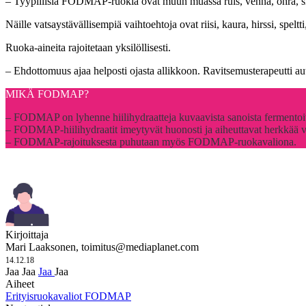
– Tyypillisiä FODMAP-ruokia ovat muun muassa ruis, vehnä, ohra, sipu
Näille vatsaystävällisempiä vaihtoehtoja ovat riisi, kaura, hirssi, spelt
Ruoka-aineita rajoitetaan yksilöllisesti.
– Ehdottomuus ajaa helposti ojasta allikkoon. Ravitsemusterapeutti au
MIKÄ FODMAP?
– FODMAP on lyhenne hiilihydraatteja kuvaavista sanoista fermentoitu
– FODMAP-hiilihydraatit imeytyvät huonosti ja aiheuttavat herkkää va
– FODMAP-rajoituksesta puhutaan myös FODMAP-ruokavaliona.
Kirjoittaja
Mari Laaksonen,
toimitus@mediaplanet.com
14.12.18
Jaa
Jaa
Jaa
Jaa
Aiheet
Erityisruokavaliot
FODMAP