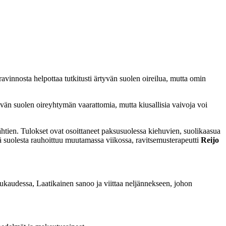
avinnosta helpottaa tutkitusti ärtyvän suolen oireilua, mutta omin
yvän suolen oireyhtymän vaarattomia, mutta kiusallisia vaivoja voi
htien. Tulokset ovat osoittaneet paksusuolessa kiehuvien, suolikaasua
ä suolesta rauhoittuu muutamassa viikossa, ravitsemusterapeutti
Reijo
kuukaudessa, Laatikainen sanoo ja viittaa neljännekseen, johon