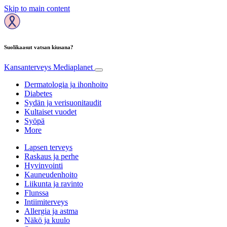
Skip to main content
Suolikaasut vatsan kiusana?
Kansanterveys
Mediaplanet
Dermatologia ja ihonhoito
Diabetes
Sydän ja verisuonitaudit
Kultaiset vuodet
Syöpä
More
Lapsen terveys
Raskaus ja perhe
Hyvinvointi
Kauneudenhoito
Liikunta ja ravinto
Flunssa
Intiimiterveys
Allergia ja astma
Näkö ja kuulo