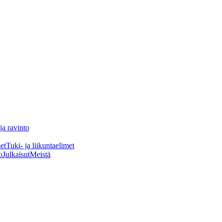
ja ravinto
et
Tuki- ja liikuntaelimet
o
Julkaisut
Meistä