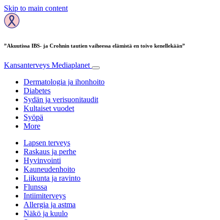
Skip to main content
”Akuutissa IBS- ja Crohnin tautien vaiheessa elämistä en toivo kenellekään”
Kansanterveys
Mediaplanet
Dermatologia ja ihonhoito
Diabetes
Sydän ja verisuonitaudit
Kultaiset vuodet
Syöpä
More
Lapsen terveys
Raskaus ja perhe
Hyvinvointi
Kauneudenhoito
Liikunta ja ravinto
Flunssa
Intiimiterveys
Allergia ja astma
Näkö ja kuulo