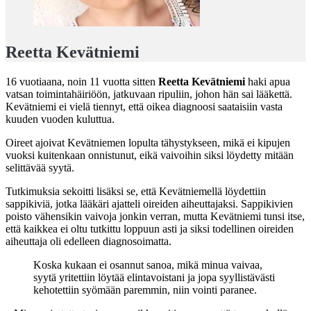
Reetta Kevätniemi
16 vuotiaana, noin 11 vuotta sitten
Reetta Kevätniemi
haki apua
vatsan toimintahäiriöön, jatkuvaan ripuliin, johon hän sai lääkettä.
Kevätniemi ei vielä tiennyt, että oikea diagnoosi saataisiin vasta
kuuden vuoden kuluttua.
Oireet ajoivat Kevätniemen lopulta tähystykseen, mikä ei kipujen
vuoksi kuitenkaan onnistunut, eikä vaivoihin siksi löydetty mitään
selittävää syytä.
Tutkimuksia sekoitti lisäksi se, että Kevätniemellä löydettiin
sappikiviä, jotka lääkäri ajatteli oireiden aiheuttajaksi. Sappikivien
poisto vähensikin vaivoja jonkin verran, mutta Kevätniemi tunsi itse,
että kaikkea ei oltu tutkittu loppuun asti ja siksi todellinen oireiden
aiheuttaja oli edelleen diagnosoimatta.
Koska kukaan ei osannut sanoa, mikä minua vaivaa,
syytä yritettiin löytää elintavoistani ja jopa syyllistävästi
kehotettiin syömään paremmin, niin vointi paranee.