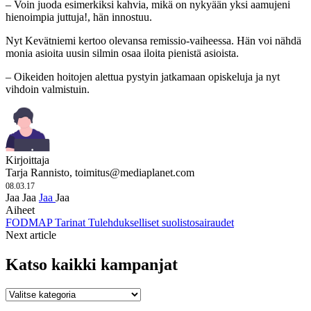
– Voin juoda esimerkiksi kahvia, mikä on nykyään yksi aamujeni
hienoimpia juttuja!, hän innostuu.
Nyt Kevätniemi kertoo olevansa remissio-vaiheessa. Hän voi nähdä
monia asioita uusin silmin osaa iloita pienistä asioista.
– Oikeiden hoitojen alettua pystyin jatkamaan opiskeluja ja nyt
vihdoin valmistuin.
Kirjoittaja
Tarja Rannisto,
toimitus@mediaplanet.com
08.03.17
Jaa
Jaa
Jaa
Jaa
Aiheet
FODMAP
Tarinat
Tulehdukselliset suolistosairaudet
Next article
Katso kaikki kampanjat
Katso
kaikki