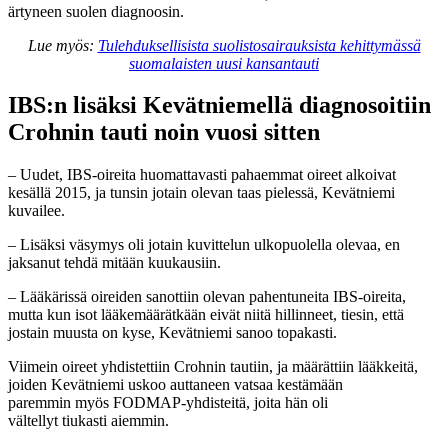
ärtyneen suolen diagnoosin.
Lue myös:
Tulehduksellisista suolistosairauksista kehittymässä
suomalaisten uusi kansantauti
IBS:n lisäksi Kevätniemellä diagnosoitiin
Crohnin tauti noin vuosi sitten
– Uudet, IBS-oireita huomattavasti pahaemmat oireet alkoivat
kesällä 2015, ja tunsin jotain olevan taas pielessä, Kevätniemi
kuvailee.
– Lisäksi väsymys oli jotain kuvittelun ulkopuolella olevaa, en
jaksanut tehdä mitään kuukausiin.
– Lääkärissä oireiden sanottiin olevan pahentuneita IBS-oireita,
mutta kun isot lääkemäärätkään eivät niitä hillinneet, tiesin, että
jostain muusta on kyse, Kevätniemi sanoo topakasti.
Viimein oireet yhdistettiin Crohnin tautiin, ja määrättiin lääkkeitä,
joiden Kevätniemi uskoo auttaneen vatsaa kestämään
paremmin myös FODMAP-yhdisteitä, joita hän oli
vältellyt tiukasti aiemmin.