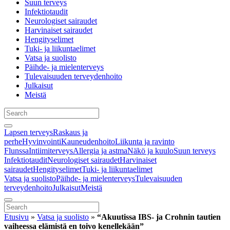
Suun terveys
Infektiotaudit
Neurologiset sairaudet
Harvinaiset sairaudet
Hengityselimet
Tuki- ja liikuntaelimet
Vatsa ja suolisto
Päihde- ja mielenterveys
Tulevaisuuden terveydenhoito
Julkaisut
Meistä
Lapsen terveys
Raskaus ja
perhe
Hyvinvointi
Kauneudenhoito
Liikunta ja ravinto
Flunssa
Intiimiterveys
Allergia ja astma
Näkö ja kuulo
Suun terveys
Infektiotaudit
Neurologiset sairaudet
Harvinaiset
sairaudet
Hengityselimet
Tuki- ja liikuntaelimet
Vatsa ja suolisto
Päihde- ja mielenterveys
Tulevaisuuden
terveydenhoito
Julkaisut
Meistä
Etusivu
»
Vatsa ja suolisto
»
“Akuutissa IBS- ja Crohnin tautien
vaiheessa elämistä en toivo kenellekään”