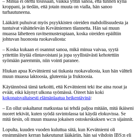
– Minua ei otettu tosissaan, vaikka yritin sanoa, että tunnen kyllä
kroppani, ja tiedän, että jotain muuta on vialla, hän sanoo
turhautuneena.
Lääkärit puhuivat myös psyykkisten oireiden mahdollisuudesta ja
tuntuivat vähättelevän Kevätniemen tilannetta. Hän sai muun
muassa lähetteen ravitsemusterapiaan, koska oireiden epäiltiin
johtuvan huonosta ruokavaliosta:
– Koska kukaan ei osannut sanoa, mikä minua vaivaa, syytä
yritettiin löytää elintavoistani ja jopa syyllistävästi kehotettiin
syömään paremmin, niin vointi paranee.
Hiukan apua Kevätniemi sai tiukasta ruokavaliosta, kun hän vältteli
muun muassa laktoosia, gluteenia ja fruktoosia.
Käytännössä tämä tarkoitti, että Kevätniemi teki itse aina ruoat ja
eväät, eikä käynyt ulkona syömässä. Oireet hän koki
kokonaisvaltaisesti elämänlaatua heikentävinä
:
– En ollut uskaltanut matkustaa tai tehdä paljoa mitään, mitä ikäiseni
nuoret tekivät, kuten syödä ravintolassa tai käydä elokuvissa. Se
mitä tiesin, oli muun muassa jokaisen ostoskeskuksen wc:n sijainnit.
Lopulta, kuuden vuoden kuluttua siitä, kun Kevätniemi oli
ensimmäisen kerran hakeutunut lääkäriin, hän sai vihdoin IBS:n eli