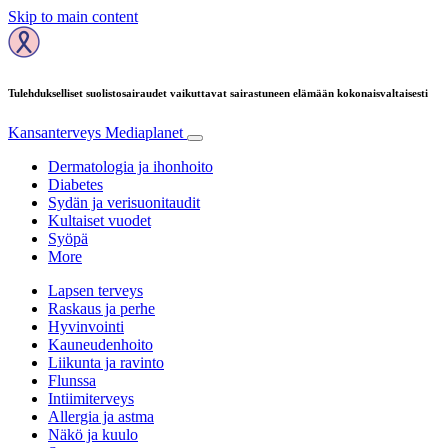
Skip to main content
Tulehdukselliset suolistosairaudet vaikuttavat sairastuneen elämään kokonaisvaltaisesti
Kansanterveys
Mediaplanet
Dermatologia ja ihonhoito
Diabetes
Sydän ja verisuonitaudit
Kultaiset vuodet
Syöpä
More
Lapsen terveys
Raskaus ja perhe
Hyvinvointi
Kauneudenhoito
Liikunta ja ravinto
Flunssa
Intiimiterveys
Allergia ja astma
Näkö ja kuulo