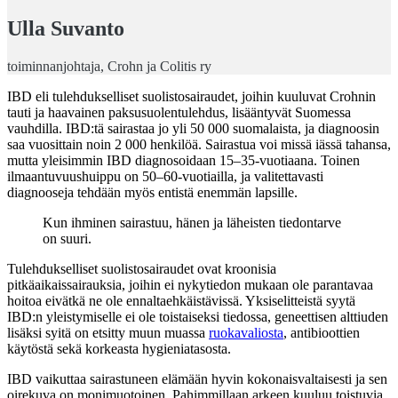
Ulla Suvanto
toiminnanjohtaja, Crohn ja Colitis ry
IBD eli tulehdukselliset suolistosairaudet, joihin kuuluvat Crohnin
tauti ja haavainen paksusuolentulehdus, lisääntyvät Suomessa
vauhdilla. IBD:tä sairastaa jo yli 50 000 suomalaista, ja diagnoosin
saa vuosittain noin 2 000 henkilöä. Sairastua voi missä iässä tahansa,
mutta yleisimmin IBD diagnosoidaan 15–35-vuotiaana. Toinen
ilmaantuvuushuippu on 50–60-vuotiailla, ja valitettavasti
diagnooseja tehdään myös entistä enemmän lapsille.
Kun ihminen sairastuu, hänen ja läheisten tiedontarve
on suuri.
Tulehdukselliset suolistosairaudet ovat kroonisia
pitkäaikaissairauksia, joihin ei nykytiedon mukaan ole parantavaa
hoitoa eivätkä ne ole ennaltaehkäistävissä. Yksiselitteistä syytä
IBD:n yleistymiselle ei ole toistaiseksi tiedossa, geneettisen alttiuden
lisäksi syitä on etsitty muun muassa
ruokavaliosta
, antibioottien
käytöstä sekä korkeasta hygieniatasosta.
IBD vaikuttaa sairastuneen elämään hyvin kokonaisvaltaisesti ja sen
oirekuva on monimuotoinen. Pahimmillaan arkeen kuuluu toistuvia