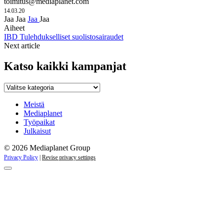
toimitus@mediaplanet.com
14.03.20
Jaa
Jaa
Jaa
Jaa
Aiheet
IBD
Tulehdukselliset suolistosairaudet
Next article
Katso kaikki kampanjat
Katso
kaikki
kampanjat
Meistä
Mediaplanet
Työpaikat
Julkaisut
© 2026 Mediaplanet Group
Privacy Policy
|
Revise privacy settings