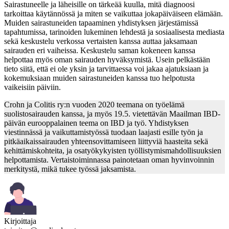
Sairastuneelle ja läheisille on tärkeää kuulla, mitä diagnoosi
tarkoittaa käytännössä ja miten se vaikuttaa jokapäiväiseen elämään.
Muiden sairastuneiden tapaaminen yhdistyksen järjestämissä
tapahtumissa, tarinoiden lukeminen lehdestä ja sosiaalisesta mediasta
sekä keskustelu verkossa vertaisten kanssa auttaa jaksamaan
sairauden eri vaiheissa. Keskustelu saman kokeneen kanssa
helpottaa myös oman sairauden hyväksymistä. Usein pelkästään
tieto siitä, että ei ole yksin ja tarvittaessa voi jakaa ajatuksiaan ja
kokemuksiaan muiden sairastuneiden kanssa tuo helpotusta
vaikeisiin päiviin.
Crohn ja Colitis ry:n vuoden 2020 teemana on työelämä
suolistosairauden kanssa, ja myös 19.5. vietettävän Maailman IBD-
päivän eurooppalainen teema on IBD ja työ. Yhdistyksen
viestinnässä ja vaikuttamistyössä tuodaan laajasti esille työn ja
pitkäaikaissairauden yhteensovittamiseen liittyviä haasteita sekä
kehittämiskohteita, ja osatyökykyisten työllistymismahdollisuuksien
helpottamista. Vertaistoiminnassa painotetaan oman hyvinvoinnin
merkitystä, mikä tukee työssä jaksamista.
Kirjoittaja