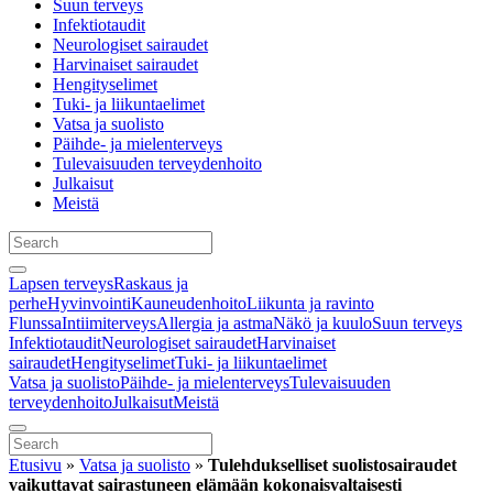
Suun terveys
Infektiotaudit
Neurologiset sairaudet
Harvinaiset sairaudet
Hengityselimet
Tuki- ja liikuntaelimet
Vatsa ja suolisto
Päihde- ja mielenterveys
Tulevaisuuden terveydenhoito
Julkaisut
Meistä
Lapsen terveys
Raskaus ja
perhe
Hyvinvointi
Kauneudenhoito
Liikunta ja ravinto
Flunssa
Intiimiterveys
Allergia ja astma
Näkö ja kuulo
Suun terveys
Infektiotaudit
Neurologiset sairaudet
Harvinaiset
sairaudet
Hengityselimet
Tuki- ja liikuntaelimet
Vatsa ja suolisto
Päihde- ja mielenterveys
Tulevaisuuden
terveydenhoito
Julkaisut
Meistä
Etusivu
»
Vatsa ja suolisto
»
Tulehdukselliset suolistosairaudet
vaikuttavat sairastuneen elämään kokonaisvaltaisesti