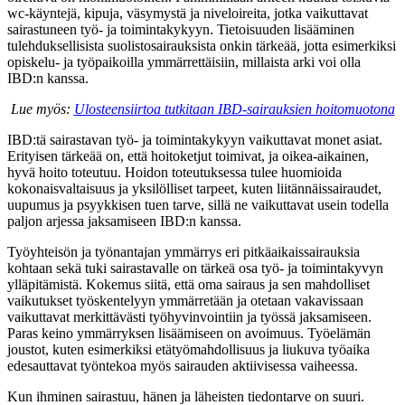
wc-käyntejä, kipuja, väsymystä ja niveloireita, jotka vaikuttavat
sairastuneen työ- ja toimintakykyyn. Tietoisuuden lisääminen
tulehduksellisista suolistosairauksista onkin tärkeää, jotta esimerkiksi
opiskelu- ja työpaikoilla ymmärrettäisiin, millaista arki voi olla
IBD:n kanssa.
Lue myös:
Ulosteensiirtoa tutkitaan IBD-sairauksien hoitomuotona
IBD:tä sairastavan työ- ja toimintakykyyn vaikuttavat monet asiat.
Erityisen tärkeää on, että hoitoketjut toimivat, ja oikea-aikainen,
hyvä hoito toteutuu. Hoidon toteutuksessa tulee huomioida
kokonaisvaltaisuus ja yksilölliset tarpeet, kuten liitännäissairaudet,
uupumus ja psyykkisen tuen tarve, sillä ne vaikuttavat usein todella
paljon arjessa jaksamiseen IBD:n kanssa.
Työyhteisön ja työnantajan ymmärrys eri pitkäaikaissairauksia
kohtaan sekä tuki sairastavalle on tärkeä osa työ- ja toimintakyvyn
ylläpitämistä. Kokemus siitä, että oma sairaus ja sen mahdolliset
vaikutukset työskentelyyn ymmärretään ja otetaan vakavissaan
vaikuttavat merkittävästi työhyvinvointiin ja työssä jaksamiseen.
Paras keino ymmärryksen lisäämiseen on avoimuus. Työelämän
joustot, kuten esimerkiksi etätyömahdollisuus ja liukuva työaika
edesauttavat työntekoa myös sairauden aktiivisessa vaiheessa.
Kun ihminen sairastuu, hänen ja läheisten tiedontarve on suuri.