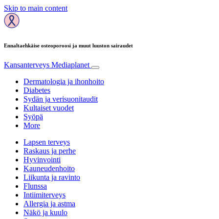
Skip to main content
Ennaltaehkäise osteoporoosi ja muut luuston sairaudet
Kansanterveys
Mediaplanet
Dermatologia ja ihonhoito
Diabetes
Sydän ja verisuonitaudit
Kultaiset vuodet
Syöpä
More
Lapsen terveys
Raskaus ja perhe
Hyvinvointi
Kauneudenhoito
Liikunta ja ravinto
Flunssa
Intiimiterveys
Allergia ja astma
Näkö ja kuulo