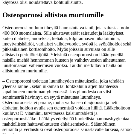
käytössä olisi noudatettava kohtuullisuutta.
Osteoporoosi altistaa murtumille
Osteoporoosi on luun tiheyttä haurastuttava tauti, jota sairastaa noin
400 000 suomalaista. Sille altistavat eräät sairaudet ja lääkitykset,
kuten diabetes, anoreksia, keliakia, kilpirauhasen liikatoiminta,
imeytymishäiriöt, varhaiset vaihdevuodet, syöpä ja syöpähoidot sekä
pitkäaikainen kortisonihoito. Myös joissain suvuissa on sille
altistavia perintötekijöitä. Yleisintä osteoporoosi on ikääntyneillä
naisilla miehiä hennomman luuston ja vaihdevuosien aiheuttaman
luustomassan vähenemisen vuoksi. Taudin merkittävin haitta on
altistuminen murtumille.
– Osteoporoosi todetaan luuntiheyden mittauksella, joka tehdään
yleensä ranne-, selän nikaman tai lonkkaluun arjen tilanteessa
tapahtuneen murtuman yhteydessä. Jos pituudesta on viisi
senttimetriä hävinnyt, on syytä mittauttaa luuntiheys.
Osteoporoosista ei parane, mutta varhaisen diagnoosin ja heti
aloitetun hoidon avulla sen etenemistä voidaan hillitä. Lääkehoitoon
kuuluvat D-vitamiini, tarvittaessa kalsiumtabletti ja
osteoporoosilääke. Lääkitys edellyttää huolellista hammashygieniaa
mahdollisten haittavaikutusten ehkäisemiseksi. Säännöllinen
seuranta ja vertaistuki ovat osteoporoosia sairastavalle tärkeää, sanoo