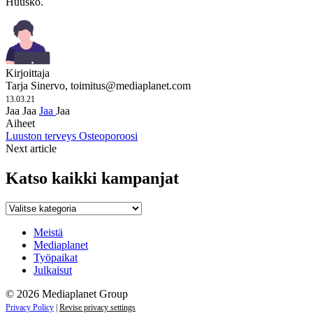
Huusko.
Kirjoittaja
Tarja Sinervo,
toimitus@mediaplanet.com
13.03.21
Jaa
Jaa
Jaa
Jaa
Aiheet
Luuston terveys
Osteoporoosi
Next article
Katso kaikki kampanjat
Katso
kaikki
kampanjat
Meistä
Mediaplanet
Työpaikat
Julkaisut
© 2026 Mediaplanet Group
Privacy Policy
|
Revise privacy settings