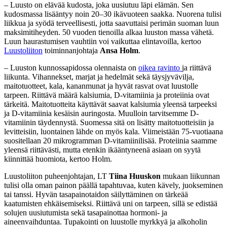
– Luusto on elävää kudosta, joka uusiutuu läpi elämän. Sen
kudosmassa lisääntyy noin 20–30 ikävuoteen saakka. Nuorena tulisi
liikkua ja syödä terveellisesti, jotta saavuttaisi perimän suoman luun
maksimitiheyden. 50 vuoden tienoilla alkaa luuston massa vähetä.
Luun haurastumisen vauhtiin voi vaikuttaa elintavoilla, kertoo
Luustoliiton
toiminnanjohtaja
Ansa Holm
.
– Luuston kunnossapidossa olennaista on
oikea ravinto
ja riittävä
liikunta. Vihannekset, marjat ja hedelmät sekä täysjyvävilja,
maitotuotteet, kala, kananmunat ja hyvät rasvat ovat luustolle
tarpeen. Riittävä määrä kalsiumia, D-vitamiinia ja proteiinia ovat
tärkeitä. Maitotuotteita käyttävät saavat kalsiumia yleensä tarpeeksi
ja D-vitamiinia kesäisin auringosta. Muulloin tarvitsemme D-
vitamiinin täydennystä. Suomessa sitä on lisätty maitotuotteisiin ja
levitteisiin, luontainen lähde on myös kala. Viimeistään 75-vuotiaana
suositellaan 20 mikrogramman D-vitamiinilisää. Proteiinia saamme
yleensä riittävästi, mutta etenkin ikääntyneenä asiaan on syytä
kiinnittää huomiota, kertoo Holm.
Luustoliiton puheenjohtajan, LT
Tiina Huuskon
mukaan liikunnan
tulisi olla oman painon päällä tapahtuvaa, kuten kävely, juokseminen
tai tanssi. Hyvän tasapainotaidon säilyttäminen on tärkeää
kaatumisten ehkäisemiseksi. Riittävä uni on tarpeen, sillä se edistää
solujen uusiutumista sekä tasapainottaa hormoni- ja
aineenvaihduntaa. Tupakointi on luustolle myrkkyä ja alkoholin