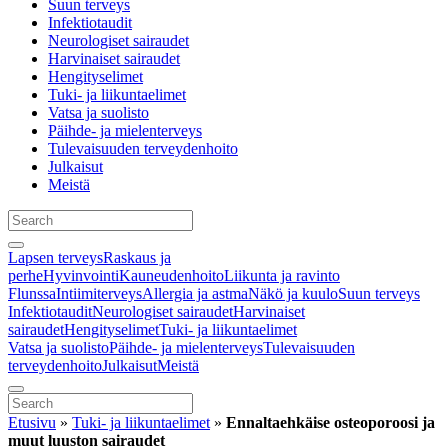
Suun terveys
Infektiotaudit
Neurologiset sairaudet
Harvinaiset sairaudet
Hengityselimet
Tuki- ja liikuntaelimet
Vatsa ja suolisto
Päihde- ja mielenterveys
Tulevaisuuden terveydenhoito
Julkaisut
Meistä
Lapsen terveys
Raskaus ja
perhe
Hyvinvointi
Kauneudenhoito
Liikunta ja ravinto
Flunssa
Intiimiterveys
Allergia ja astma
Näkö ja kuulo
Suun terveys
Infektiotaudit
Neurologiset sairaudet
Harvinaiset
sairaudet
Hengityselimet
Tuki- ja liikuntaelimet
Vatsa ja suolisto
Päihde- ja mielenterveys
Tulevaisuuden
terveydenhoito
Julkaisut
Meistä
Etusivu
»
Tuki- ja liikuntaelimet
»
Ennaltaehkäise osteoporoosi ja
muut luuston sairaudet