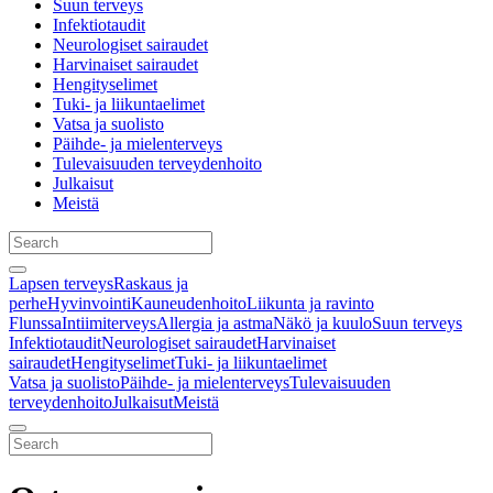
Suun terveys
Infektiotaudit
Neurologiset sairaudet
Harvinaiset sairaudet
Hengityselimet
Tuki- ja liikuntaelimet
Vatsa ja suolisto
Päihde- ja mielenterveys
Tulevaisuuden terveydenhoito
Julkaisut
Meistä
Lapsen terveys
Raskaus ja
perhe
Hyvinvointi
Kauneudenhoito
Liikunta ja ravinto
Flunssa
Intiimiterveys
Allergia ja astma
Näkö ja kuulo
Suun terveys
Infektiotaudit
Neurologiset sairaudet
Harvinaiset
sairaudet
Hengityselimet
Tuki- ja liikuntaelimet
Vatsa ja suolisto
Päihde- ja mielenterveys
Tulevaisuuden
terveydenhoito
Julkaisut
Meistä