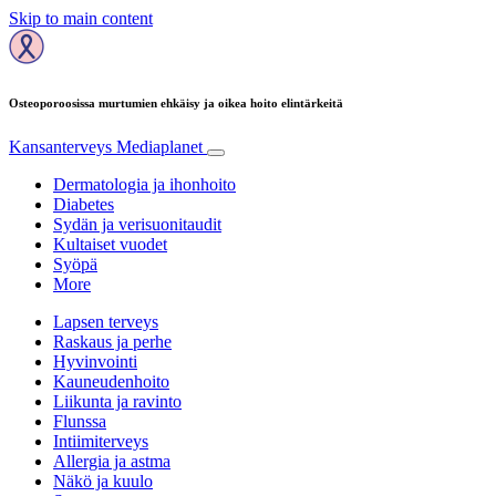
Skip to main content
Osteoporoosissa murtumien ehkäisy ja oikea hoito elintärkeitä
Kansanterveys
Mediaplanet
Dermatologia ja ihonhoito
Diabetes
Sydän ja verisuonitaudit
Kultaiset vuodet
Syöpä
More
Lapsen terveys
Raskaus ja perhe
Hyvinvointi
Kauneudenhoito
Liikunta ja ravinto
Flunssa
Intiimiterveys
Allergia ja astma
Näkö ja kuulo