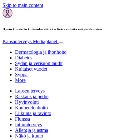
Skip to main content
Hyvin koostettu kotiruoka riittää – lisäravinteita erityistilanteissa
Kansanterveys
Mediaplanet
Dermatologia ja ihonhoito
Diabetes
Sydän ja verisuonitaudit
Kultaiset vuodet
Syöpä
More
Lapsen terveys
Raskaus ja perhe
Hyvinvointi
Kauneudenhoito
Liikunta ja ravinto
Flunssa
Intiimiterveys
Allergia ja astma
Näkö ja kuulo