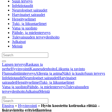
Suun terveys
Infektiotaudit
Neurologiset sairaudet
Harvinaiset sairaudet
Hengityselimet
Tuki- ja liikuntaelimet
Vatsa ja suolisto
Päihde- ja mielenterveys
Tulevaisuuden terveydenhoito
Julkaisut
Meistä
Lapsen terveys
Raskaus ja
perhe
Hyvinvointi
Kauneudenhoito
Liikunta ja ravinto
Flunssa
Intiimiterveys
Allergia ja astma
Näkö ja kuulo
Suun terveys
Infektiotaudit
Neurologiset sairaudet
Harvinaiset
sairaudet
Hengityselimet
Tuki- ja liikuntaelimet
Vatsa ja suolisto
Päihde- ja mielenterveys
Tulevaisuuden
terveydenhoito
Julkaisut
Meistä
Etusivu
»
Hyvinvointi
»
Hyvin koostettu kotiruoka riittää –
lisäravinteita erityistilanteissa