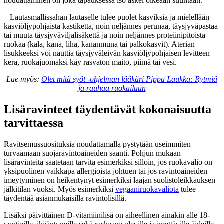
noudattaminen on joka tapauksessa iso askel oikeaan suuntaan.
– Lautasmallissahan lautaselle tulee puolet kasviksia ja mielellään
kasviöljypohjaista kastiketta, noin neljännes perunaa, täysjyväpastaa
tai muuta täysjyväviljalisäkettä ja noin neljännes proteiinipitoista
ruokaa (kala, kana, liha, kananmuna tai palkokasvit). Aterian
lisukkeeksi voi nauttia täysjyväleivän kasviöljypohjaisen levitteen
kera, ruokajuomaksi käy rasvaton maito, piimä tai vesi.
Lue myös:
Olet mitä syöt -ohjelman lääkäri Pippa Laukka: Rytmiä
ja rauhaa ruokailuun
Lisäravinteet täydentävät kokonaisuutta
tarvittaessa
Ravitsemussuosituksia noudattamalla pystytään useimmiten
turvaamaan suojaravintoaineiden saanti. Pohjun mukaan
lisäravinteita saatetaan tarvita esimerkiksi silloin, jos ruokavalio on
yksipuolinen vaikkapa allergioista johtuen tai jos ravintoaineiden
imeytyminen on heikentynyt esimerkiksi laajan suolistoleikkauksen
jälkitilan vuoksi. Myös esimerkiksi
vegaaniruokavaliota
tulee
täydentää asianmukaisilla ravintolisillä.
Lisäksi päivittäinen D-vitamiinilisä on aiheellinen ainakin alle 18-