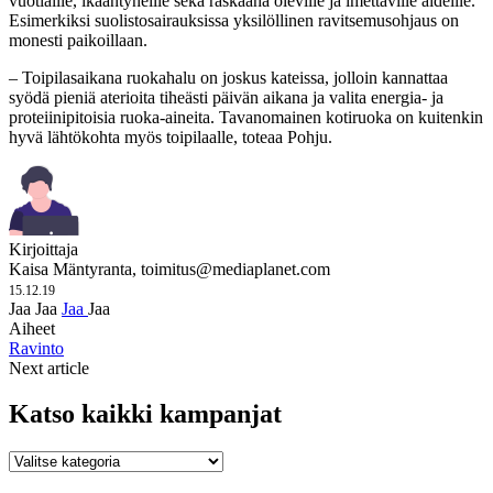
vuotiaille, ikääntyneille sekä raskaana oleville ja imettäville äideille.
Esimerkiksi suolistosairauksissa yksilöllinen ravitsemusohjaus on
monesti paikoillaan.
– Toipilasaikana ruokahalu on joskus kateissa, jolloin kannattaa
syödä pieniä aterioita tiheästi päivän aikana ja valita energia- ja
proteiinipitoisia ruoka-aineita. Tavanomainen kotiruoka on kuitenkin
hyvä lähtökohta myös toipilaalle, toteaa Pohju.
Kirjoittaja
Kaisa Mäntyranta,
toimitus@mediaplanet.com
15.12.19
Jaa
Jaa
Jaa
Jaa
Aiheet
Ravinto
Next article
Katso kaikki kampanjat
Katso
kaikki