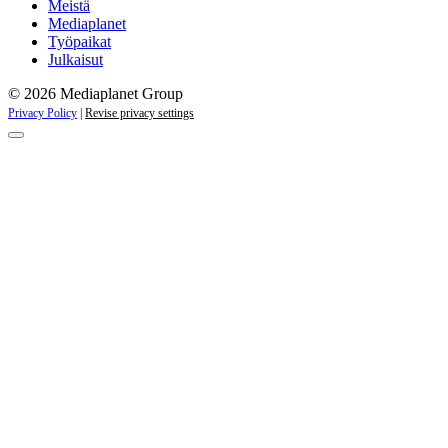
kampanjat
Meistä
Mediaplanet
Työpaikat
Julkaisut
© 2026 Mediaplanet Group
Privacy Policy
|
Revise privacy settings