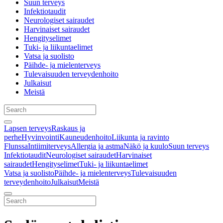
Suun terveys
Infektiotaudit
Neurologiset sairaudet
Harvinaiset sairaudet
Hengityselimet
Tuki- ja liikuntaelimet
Vatsa ja suolisto
Päihde- ja mielenterveys
Tulevaisuuden terveydenhoito
Julkaisut
Meistä
Lapsen terveys
Raskaus ja
perhe
Hyvinvointi
Kauneudenhoito
Liikunta ja ravinto
Flunssa
Intiimiterveys
Allergia ja astma
Näkö ja kuulo
Suun terveys
Infektiotaudit
Neurologiset sairaudet
Harvinaiset
sairaudet
Hengityselimet
Tuki- ja liikuntaelimet
Vatsa ja suolisto
Päihde- ja mielenterveys
Tulevaisuuden
terveydenhoito
Julkaisut
Meistä