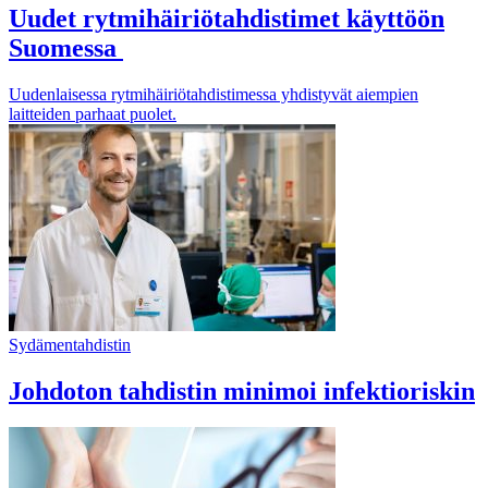
Uudet rytmihäiriötahdistimet käyttöön
Suomessa
Uudenlaisessa rytmihäiriötahdistimessa yhdistyvät aiempien
laitteiden parhaat puolet.
Sydämentahdistin
Johdoton tahdistin minimoi infektioriskin