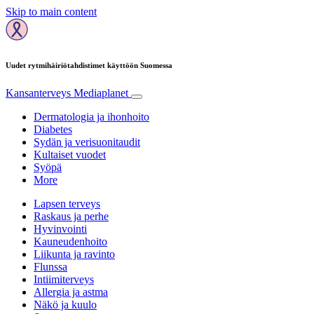
Skip to main content
Uudet rytmihäiriötahdistimet käyttöön Suomessa
Kansanterveys
Mediaplanet
Dermatologia ja ihonhoito
Diabetes
Sydän ja verisuonitaudit
Kultaiset vuodet
Syöpä
More
Lapsen terveys
Raskaus ja perhe
Hyvinvointi
Kauneudenhoito
Liikunta ja ravinto
Flunssa
Intiimiterveys
Allergia ja astma
Näkö ja kuulo