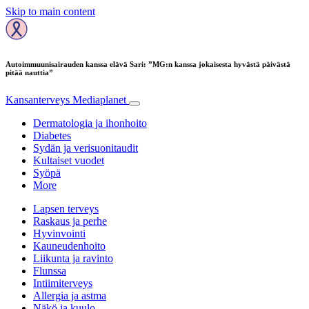
Skip to main content
Autoimmuunisairauden kanssa elävä Sari: ”MG:n kanssa jokaisesta hyvästä päivästä
pitää nauttia”
Kansanterveys
Mediaplanet
Dermatologia ja ihonhoito
Diabetes
Sydän ja verisuonitaudit
Kultaiset vuodet
Syöpä
More
Lapsen terveys
Raskaus ja perhe
Hyvinvointi
Kauneudenhoito
Liikunta ja ravinto
Flunssa
Intiimiterveys
Allergia ja astma
Näkö ja kuulo