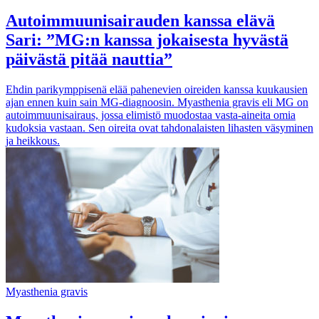
Autoimmuunisairauden kanssa elävä
Sari: ”MG:n kanssa jokaisesta hyvästä
päivästä pitää nauttia”
Ehdin parikymppisenä elää pahenevien oireiden kanssa kuukausien
ajan ennen kuin sain MG-diagnoosin. Myasthenia gravis eli MG on
autoimmuunisairaus, jossa elimistö muodostaa vasta-aineita omia
kudoksia vastaan. Sen oireita ovat tahdonalaisten lihasten väsyminen
ja heikkous.
Myasthenia gravis