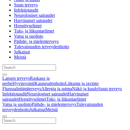
Suun terveys
Infektiotaudit
Neurologiset sairaudet
Harvinaiset sairaudet
Hengityselimet
Tuki- ja liikuntaelimet
Vatsa ja suolisto
Päihde- ja mielenterveys
Tulevaisuuden terveydenhoito
Julkaisut
Meistä
Lapsen terveys
Raskaus ja
perhe
Hyvinvointi
Kauneudenhoito
Liikunta ja ravinto
Flunssa
Intiimiterveys
Allergia ja astma
Näkö ja kuulo
Suun terveys
Infektiotaudit
Neurologiset sairaudet
Harvinaiset
sairaudet
Hengityselimet
Tuki- ja liikuntaelimet
Vatsa ja suolisto
Päihde- ja mielenterveys
Tulevaisuuden
terveydenhoito
Julkaisut
Meistä