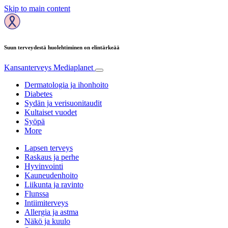
Skip to main content
Suun terveydestä huolehtiminen on elintärkeää
Kansanterveys
Mediaplanet
Dermatologia ja ihonhoito
Diabetes
Sydän ja verisuonitaudit
Kultaiset vuodet
Syöpä
More
Lapsen terveys
Raskaus ja perhe
Hyvinvointi
Kauneudenhoito
Liikunta ja ravinto
Flunssa
Intiimiterveys
Allergia ja astma
Näkö ja kuulo