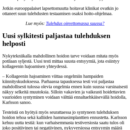
Jotkin eurooppalaiset lapsettomuutta hoitavat klinikat ovatkin jo
ottaneet suun tulehdusten testaamisen osaksi hoito-ohjelmaa.
Lue myös:
Tulehdus oireettomassa suussa?
Uusi sylkitesti paljastaa tulehduksen
helposti
Nykytekniikalla mahdollinen hoidon tarve voidaan mitata myös
potilaan syljestä. Uusi testi mittaa suusta entsyymiä, jota esiintyy
kollageenin hajoamisen yhteydessä.
– Kollageenin hajoaminen viittaa ongelmiin hampaiden
kiinnityskudoksessa. Parhaassa tapauksessa testi voi paljastaa
mahdollisesti tulossa olevia ongelmia ennen kuin suussa varsinaisesti
näkyy selkeitä muutoksia. Silloin vakavien ja vaikeasti hoidettavien
vaurioiden syntyminen voidaan välttää ennaltaehkäisevällä hoidolla,
Karlsson sanoo.
Testeistä on hyötyä myös seurattaessa jo syntyneen tulehduksen
hoidon tehoa sekä kalliiden hammasimplanttien ennustetta. Karlsson
kehuu uutta testiä: kun varhaisemmasta testiversiosta saatu tulos oli
joko positiivinen tai negatiivinen, nykyversiossa entsyymin määrä