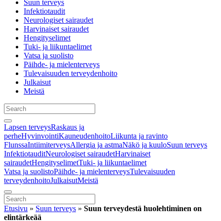
Suun terveys
Infektiotaudit
Neurologiset sairaudet
Harvinaiset sairaudet
Hengityselimet
Tuki- ja liikuntaelimet
Vatsa ja suolisto
Päihde- ja mielenterveys
Tulevaisuuden terveydenhoito
Julkaisut
Meistä
Lapsen terveys
Raskaus ja
perhe
Hyvinvointi
Kauneudenhoito
Liikunta ja ravinto
Flunssa
Intiimiterveys
Allergia ja astma
Näkö ja kuulo
Suun terveys
Infektiotaudit
Neurologiset sairaudet
Harvinaiset
sairaudet
Hengityselimet
Tuki- ja liikuntaelimet
Vatsa ja suolisto
Päihde- ja mielenterveys
Tulevaisuuden
terveydenhoito
Julkaisut
Meistä
Etusivu
»
Suun terveys
»
Suun terveydestä huolehtiminen on
elintärkeää