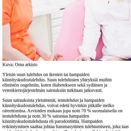
Kuva: Oma arkisto
Yleisin suun tulehdus on ikenien tai hampaiden
kiinnityskudostulehdus. Suun tulehdusten yhteyksiä muihin
elimistön ongelmiin, kuten diabetekseen sekä sydämen ja
verenkiertojärjestelmän sairauksiin tutkitaan jatkuvasti.
Suun sairauksista yleisimmät, ientulehdus ja hampaiden
kiinnityskudostulehdus, voivat edetä hyvinkin pitkälle melko
oireettomina. Arvioiden mukaan jopa noin 70 % suomalaisella on
ientulehdusta ja noin 30 % sairastaa hampaiden
kiinnityskudostulehdusta eli parodontiittia. Hampaiden
reikiintyminen saattaa johtaa hammasytimen tulehtumiseen, joka taas