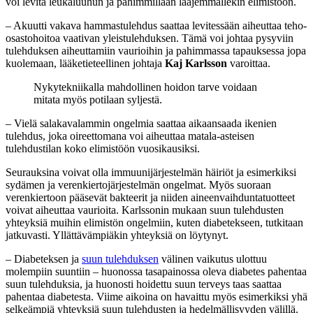
voi levitä leukaluuhun ja pahimmillaan laajemmallekin elimistöön.
– Akuutti vakava hammastulehdus saattaa levitessään aiheuttaa teho-
osastohoitoa vaativan yleistulehduksen. Tämä voi johtaa pysyviin
tulehduksen aiheuttamiin vaurioihin ja pahimmassa tapauksessa jopa
kuolemaan, lääketieteellinen johtaja
Kaj Karlsson
varoittaa.
Nykytekniikalla mahdollinen hoidon tarve voidaan
mitata myös potilaan syljestä.
– Vielä salakavalammin ongelmia saattaa aikaansaada ikenien
tulehdus, joka oireettomana voi aiheuttaa matala-asteisen
tulehdustilan koko elimistöön vuosikausiksi.
Seurauksina voivat olla immuunijärjestelmän häiriöt ja esimerkiksi
sydämen ja verenkiertojärjestelmän ongelmat. Myös suoraan
verenkiertoon pääsevät bakteerit ja niiden aineenvaihduntatuotteet
voivat aiheuttaa vaurioita. Karlssonin mukaan suun tulehdusten
yhteyksiä muihin elimistön ongelmiin, kuten diabetekseen, tutkitaan
jatkuvasti. Yllättävämpiäkin yhteyksiä on löytynyt.
– Diabeteksen ja
suun tulehduksen
välinen vaikutus ulottuu
molempiin suuntiin – huonossa tasapainossa oleva diabetes pahentaa
suun tulehduksia, ja huonosti hoidettu suun terveys taas saattaa
pahentaa diabetesta. Viime aikoina on havaittu myös esimerkiksi yhä
selkeämpiä yhteyksiä suun tulehdusten ja hedelmällisyyden välillä.