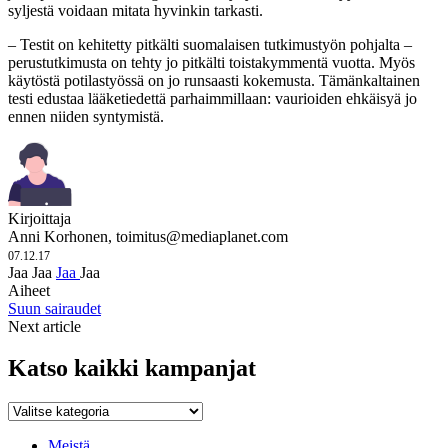
syljestä voidaan mitata hyvinkin tarkasti.
– Testit on kehitetty pitkälti suomalaisen tutkimustyön pohjalta –
perustutkimusta on tehty jo pitkälti toistakymmentä vuotta. Myös
käytöstä potilastyössä on jo runsaasti kokemusta. Tämänkaltainen
testi edustaa lääketiedettä parhaimmillaan: vaurioiden ehkäisyä jo
ennen niiden syntymistä.
Kirjoittaja
Anni Korhonen,
toimitus@mediaplanet.com
07.12.17
Jaa
Jaa
Jaa
Jaa
Aiheet
Suun sairaudet
Next article
Katso kaikki kampanjat
Katso
kaikki
kampanjat
Meistä