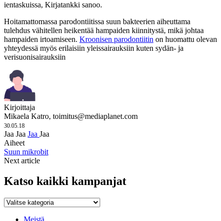
ientaskuissa, Kirjatankki sanoo.
Hoitamattomassa parodontiitissa suun bakteerien aiheuttama
tulehdus vähitellen heikentää hampaiden kiinnitystä, mikä johtaa
hampaiden irtoamiseen.
Kroonisen parodontiitin
on huomattu olevan
yhteydessä myös erilaisiin yleissairauksiin kuten sydän- ja
verisuonisairauksiin
Kirjoittaja
Mikaela Katro,
toimitus@mediaplanet.com
30.05.18
Jaa
Jaa
Jaa
Jaa
Aiheet
Suun mikrobit
Next article
Katso kaikki kampanjat
Katso
kaikki
kampanjat
Meistä