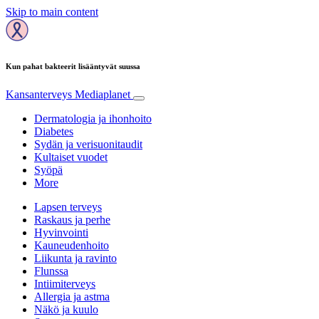
Skip to main content
Kun pahat bakteerit lisääntyvät suussa
Kansanterveys
Mediaplanet
Dermatologia ja ihonhoito
Diabetes
Sydän ja verisuonitaudit
Kultaiset vuodet
Syöpä
More
Lapsen terveys
Raskaus ja perhe
Hyvinvointi
Kauneudenhoito
Liikunta ja ravinto
Flunssa
Intiimiterveys
Allergia ja astma
Näkö ja kuulo