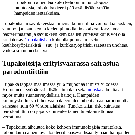
Tupakointi aiheuttaa koko kehoon immunologisia
muutoksia, jolloin bakteerit pääsevät lisääntymään
hampaiden ientaskuissa.
Tupakoitsijan savukkeestaan imemä kuuma ilma voi polttaa poskien,
suunpohjan, suulaen ja kielen pinnoilla limakalvoa. Kasvaneen
bakteerimäärän ja savukkeen kemikaalien yhteisvaikutus voi olla
kohtalokas.
Tupakoitsijan
kohdalla puhutaan usein
keuhkosyöpäriskistä – suu- ja kurkkusyöpäriski saatetaan unohtaa,
vaikka se on merkittävä.
Tupakoitsija erityisvaarassa sairastua
parodontiittiin
Tupakka tappaa maailmassa yli 6 miljoonaa ihmistä vuodessa.
Kohonneen syöpäriskin lisäksi tupakka sekä
nuuska
aiheuttavat
myös muita suunterveydellisiä haittoja. Hampaiden
kiinnityskudoksia tuhoavaa bakteereiden aiheuttamaa parodontiittia
sairastaa noin 60 % suomalaisista. Tupakoitsijan riski sairastua
parodontiittiin on jopa kymmenkertainen tupakoimattomaan
verrattuna.
– Tupakointi aiheuttaa koko kehoon immunologisia muutoksia,
jolloin tautia aiheuttavat bakteerit pääsevät lisääntymään hampaiden