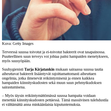
Kuva: Getty Images
Terveessä suussa toivotut ja ei-toivotut bakteerit ovat tasapainossa.
Puutteellinen suun terveys voi johtaa paitsi hampaiden menetykseen,
myös suusyöpään.
Suuhygienisti
Tarja Kirjatankin
mukaan sairaassa suussa tautia
aiheuttavat bakteerit lisääntyvät rajoittamattomasti aiheuttaen
ongelmia, jotka ilmenevät reikiintymisenä ja ennen kaikkea
hampaiden kiinnityskudosten sekä muun suun pehmytkudoksen
sairastumisena.
– Myös täysin reikiintymättömässä suussa hampaita voidaan
menettää kiinnityskudosten pettäessä. Tämä massiivinen tulehdustila
ei välttämättä anna minkäänlaisia kiputuntemuksia.