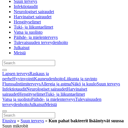
Suun terveys
Infektiotaudit
Neurologiset sairaudet
Harvinaiset sairaudet
Hengityselimet
Tuki- ja liikuntaelimet
Vatsa ja suolisto
Päihde- ja mielenterveys
Tulevaisuuden terveydenhoito
Julkaisut
Meistä
Lapsen terveys
Raskaus ja
perhe
Hyvinvointi
Kauneudenhoito
Liikunta ja ravinto
Flunssa
Intiimiterveys
Allergia ja astma
Näkö ja kuulo
Suun terveys
Infektiotaudit
Neurologiset sairaudet
Harvinaiset
sairaudet
Hengityselimet
Tuki- ja liikuntaelimet
Vatsa ja suolisto
Päihde- ja mielenterveys
Tulevaisuuden
terveydenhoito
Julkaisut
Meistä
Etusivu
»
Suun terveys
»
Kun pahat bakteerit lisääntyvät suussa
Suun mikrobit