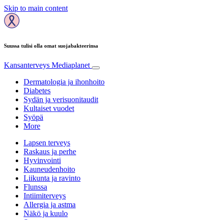
Skip to main content
Suussa tulisi olla omat suojabakteerinsa
Kansanterveys
Mediaplanet
Dermatologia ja ihonhoito
Diabetes
Sydän ja verisuonitaudit
Kultaiset vuodet
Syöpä
More
Lapsen terveys
Raskaus ja perhe
Hyvinvointi
Kauneudenhoito
Liikunta ja ravinto
Flunssa
Intiimiterveys
Allergia ja astma
Näkö ja kuulo