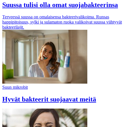
Suussa tulisi olla omat suojabakteerinsa
Terveessä suussa on omalaisensa bakteerivalikoima. Runsas
happipitoisuus, sylki ja sulamaton ruoka valikoivat suussa viihtyvät
bakteerilajit.
Suun mikrobit
Hyvät bakteerit suojaavat meitä