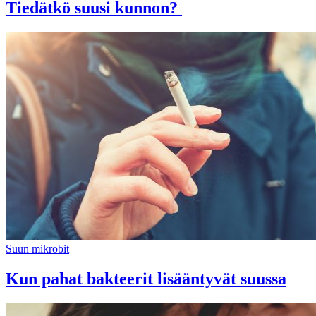
Tiedätkö suusi kunnon?
Suun mikrobit
Kun pahat bakteerit lisääntyvät suussa