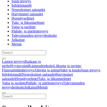
Suun terveys
Infektiotaudit
Neurologiset sairaudet
Harvinaiset sairaudet
Hengityselimet
Tuki- ja liikuntaelimet
Vatsa ja suolisto
Päihde- ja mielenterveys
Tulevaisuuden terveydenhoito
Julkaisut
Meistä
Lapsen terveys
Raskaus ja
perhe
Hyvinvointi
Kauneudenhoito
Liikunta ja ravinto
Flunssa
Intiimiterveys
Allergia ja astma
Näkö ja kuulo
Suun terveys
Infektiotaudit
Neurologiset sairaudet
Harvinaiset
sairaudet
Hengityselimet
Tuki- ja liikuntaelimet
Vatsa ja suolisto
Päihde- ja mielenterveys
Tulevaisuuden
terveydenhoito
Julkaisut
Meistä