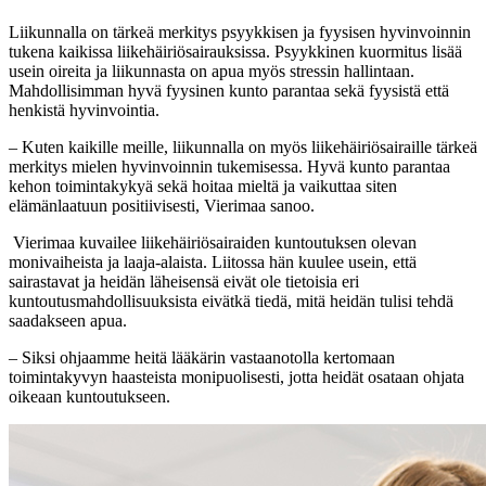
Liikunnalla on tärkeä merkitys psyykkisen ja fyysisen hyvinvoinnin
tukena kaikissa liikehäiriösairauksissa. Psyykkinen kuormitus lisää
usein oireita ja liikunnasta on apua myös stressin hallintaan.
Mahdollisimman hyvä fyysinen kunto parantaa sekä fyysistä että
henkistä hyvinvointia.
– Kuten kaikille meille, liikunnalla on myös liikehäiriösairaille tärkeä
merkitys mielen hyvinvoinnin tukemisessa. Hyvä kunto parantaa
kehon toimintakykyä sekä hoitaa mieltä ja vaikuttaa siten
elämänlaatuun positiivisesti, Vierimaa sanoo.
Vierimaa kuvailee liikehäiriösairaiden kuntoutuksen olevan
monivaiheista ja laaja-alaista. Liitossa hän kuulee usein, että
sairastavat ja heidän läheisensä eivät ole tietoisia eri
kuntoutusmahdollisuuksista eivätkä tiedä, mitä heidän tulisi tehdä
saadakseen apua.
– Siksi ohjaamme heitä lääkärin vastaanotolla kertomaan
toimintakyvyn haasteista monipuolisesti, jotta heidät osataan ohjata
oikeaan kuntoutukseen.