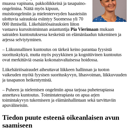
muassa vapinana, pakkoliikkeinä ja tasapaino-
ongelmina. Näitä myös kipuun,
muistiongelmiin ja mielenterveyden haasteisiin
ulottuvia sairauksia esiintyy Suomessa yli 70
000 ihmisellä. Liikehäiriösairauksien liiton
vastaava kurssitoiminnan asiantuntija
Pia Vierimaan
mukaan
sairaiden kuntoutuksessa keskeistä on elämänlaadun tukeminen ja
arjessa selviytyminen.
– Liikunnallinen kuntoutus on tärkeä keino parantaa fyysistä
suorituskykyä, mutta myös psyykkinen ja kognitiivinen kuntoutus
ovat merkittäviä osasia kokonaisvaltaisessa hoidossa.
Liikehäiriösairaudet aiheuttavat liikkeen hallinnan ja tuoton
vaikeuden myötä fyysisen suorituskyvyn, lihasvoiman, liikkuvuuden
ja tasapanon heikentymistä.
– Puheen ja nielemisen ongelmiin apua tarjoaa puheterapiassa
annettava kuntoutus. Toimintaterapiasta on apua arjen
toimintakyvyn tukemiseen ja elämänhallintaan sekä tarvittaviin
apuvälineisiin.
Tiedon puute esteenä oikeanlaisen avun
saamiseen