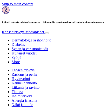
Skip to main content
Liikehäiriösairauksien kuntoutus – liikunnalla suuri merkitys elämänlaadun tukemisessa
Kansanterveys
Mediaplanet
Dermatologia ja ihonhoito
Diabetes
Sydän ja verisuonitaudit
Kultaiset vuodet
Syöpä
More
Lapsen terveys
Raskaus ja perhe
Hyvinvointi
Kauneudenhoito
Liikunta ja ravinto
Flunssa
Intiimiterveys
Allergia ja astma
Näkö ja kuulo