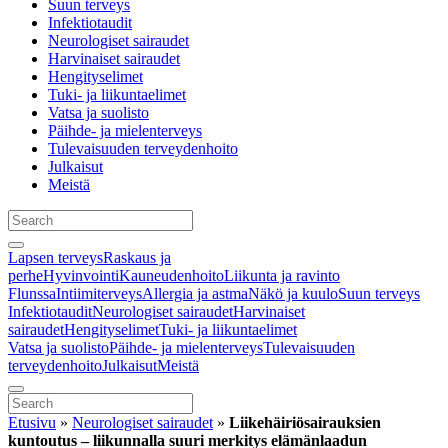
Suun terveys
Infektiotaudit
Neurologiset sairaudet
Harvinaiset sairaudet
Hengityselimet
Tuki- ja liikuntaelimet
Vatsa ja suolisto
Päihde- ja mielenterveys
Tulevaisuuden terveydenhoito
Julkaisut
Meistä
Lapsen terveys
Raskaus ja
perhe
Hyvinvointi
Kauneudenhoito
Liikunta ja ravinto
Flunssa
Intiimiterveys
Allergia ja astma
Näkö ja kuulo
Suun terveys
Infektiotaudit
Neurologiset sairaudet
Harvinaiset
sairaudet
Hengityselimet
Tuki- ja liikuntaelimet
Vatsa ja suolisto
Päihde- ja mielenterveys
Tulevaisuuden
terveydenhoito
Julkaisut
Meistä
Etusivu
»
Neurologiset sairaudet
»
Liikehäiriösairauksien
kuntoutus – liikunnalla suuri merkitys elämänlaadun