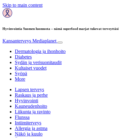
Skip to main content
Hyvinvointia Suomen luonnosta – nämä superfood marjat tukevat terveyttäsi
Kansanterveys
Mediaplanet
Dermatologia ja ihonhoito
Diabetes
Sydän ja verisuonitaudit
Kultaiset vuodet
Syöpä
More
Lapsen terveys
Raskaus ja perhe
Hyvinvointi
Kauneudenhoito
Liikunta ja ravinto
Flunssa
Intiimiterveys
Allergia ja astma
Näkö ja kuulo