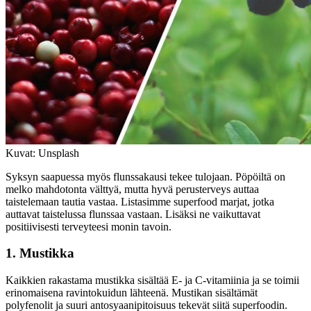
Kuvat: Unsplash
Syksyn saapuessa myös flunssakausi tekee tulojaan. Pöpöiltä on
melko mahdotonta välttyä, mutta hyvä perusterveys auttaa
taistelemaan tautia vastaa. Listasimme superfood marjat, jotka
auttavat taistelussa flunssaa vastaan. Lisäksi ne vaikuttavat
positiivisesti terveyteesi monin tavoin.
1. Mustikka
Kaikkien rakastama mustikka sisältää E- ja C-vitamiinia ja se toimii
erinomaisena ravintokuidun lähteenä. Mustikan sisältämät
polyfenolit ja suuri antosyaanipitoisuus tekevät siitä superfoodin.