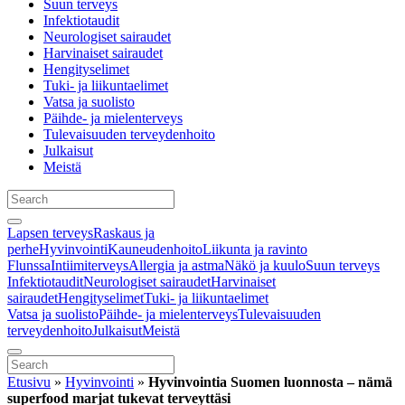
Suun terveys
Infektiotaudit
Neurologiset sairaudet
Harvinaiset sairaudet
Hengityselimet
Tuki- ja liikuntaelimet
Vatsa ja suolisto
Päihde- ja mielenterveys
Tulevaisuuden terveydenhoito
Julkaisut
Meistä
Lapsen terveys
Raskaus ja
perhe
Hyvinvointi
Kauneudenhoito
Liikunta ja ravinto
Flunssa
Intiimiterveys
Allergia ja astma
Näkö ja kuulo
Suun terveys
Infektiotaudit
Neurologiset sairaudet
Harvinaiset
sairaudet
Hengityselimet
Tuki- ja liikuntaelimet
Vatsa ja suolisto
Päihde- ja mielenterveys
Tulevaisuuden
terveydenhoito
Julkaisut
Meistä
Etusivu
»
Hyvinvointi
»
Hyvinvointia Suomen luonnosta – nämä
superfood marjat tukevat terveyttäsi