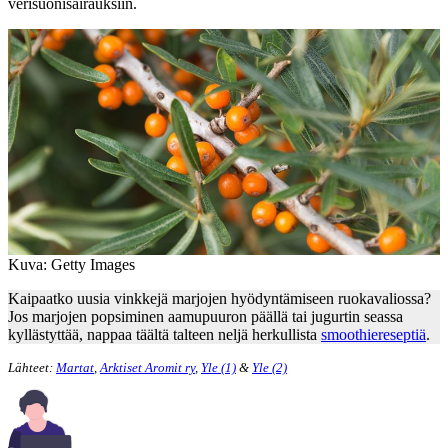
verisuonisairauksiin.
Kuva: Getty Images
Kaipaatko uusia vinkkejä marjojen hyödyntämiseen ruokavaliossa?
Jos marjojen popsiminen aamupuuron päällä tai jugurtin seassa
kyllästyttää, nappaa täältä talteen neljä herkullista
smoothiereseptiä
.
Lähteet:
Martat
,
Arktiset Aromit ry
,
Yle (1)
&
Yle (2)