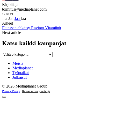
Kirjoittaja
toimitus@mediaplanet.com
12.08.19
Jaa
Jaa
Jaa
Jaa
Aiheet
Flunssan ehkäisy
Ravinto
Vitamiinit
Next article
Katso kaikki kampanjat
Katso
kaikki
kampanjat
Meistä
Mediaplanet
Työpaikat
Julkaisut
© 2026 Mediaplanet Group
Privacy Policy
|
Revise privacy settings