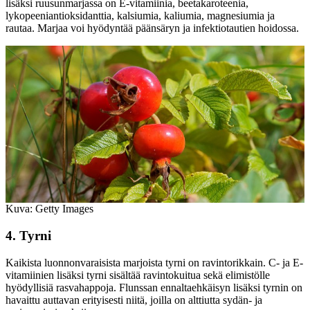
lisäksi ruusunmarjassa on E-vitamiinia, beetakaroteenia,
lykopeeniantioksidanttia, kalsiumia, kaliumia, magnesiumia ja
rautaa. Marjaa voi hyödyntää päänsäryn ja infektiotautien hoidossa.
Kuva: Getty Images
4. Tyrni
Kaikista luonnonvaraisista marjoista tyrni on ravintorikkain. C- ja E-
vitamiinien lisäksi tyrni sisältää ravintokuitua sekä elimistölle
hyödyllisiä rasvahappoja. Flunssan ennaltaehkäisyn lisäksi tyrnin on
havaittu auttavan erityisesti niitä, joilla on alttiutta sydän- ja