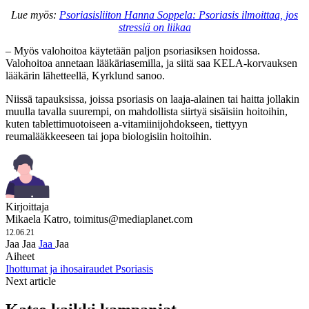
Lue myös:
Psoriasisliiton Hanna Soppela: Psoriasis ilmoittaa, jos
stressiä on liikaa
– Myös valohoitoa käytetään paljon psoriasiksen hoidossa.
Valohoitoa annetaan lääkäriasemilla, ja siitä saa KELA-korvauksen
lääkärin lähetteellä, Kyrklund sanoo.
Niissä tapauksissa, joissa psoriasis on laaja-alainen tai haitta jollakin
muulla tavalla suurempi, on mahdollista siirtyä sisäisiin hoitoihin,
kuten tablettimuotoiseen a-vitamiinijohdokseen, tiettyyn
reumalääkkeeseen tai jopa biologisiin hoitoihin.
Kirjoittaja
Mikaela Katro,
toimitus@mediaplanet.com
12.06.21
Jaa
Jaa
Jaa
Jaa
Aiheet
Ihottumat ja ihosairaudet
Psoriasis
Next article