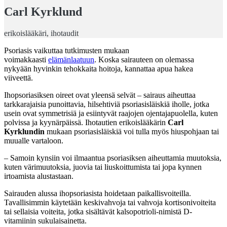
Carl Kyrklund
erikoislääkäri, ihotaudit
Psoriasis vaikuttaa tutkimusten mukaan
voimakkaasti
elämänlaatuun
. Koska sairauteen on olemassa
nykyään hyvinkin tehokkaita hoitoja, kannattaa apua hakea
viiveettä.
Ihopsoriasiksen oireet ovat yleensä selvät – sairaus aiheuttaa
tarkkarajaisia punoittavia, hilsehtiviä psoriasisläiskiä iholle, jotka
usein ovat symmetrisiä ja esiintyvät raajojen ojentajapuolella, kuten
polvissa ja kyynärpäissä. Ihotautien erikoislääkärin
Carl
Kyrklundin
mukaan psoriasisläiskiä voi tulla myös hiuspohjaan tai
muualle vartaloon.
– Samoin kynsiin voi ilmaantua psoriasiksen aiheuttamia muutoksia,
kuten värimuutoksia, juovia tai liuskoittumista tai jopa kynnen
irtoamista alustastaan.
Sairauden alussa ihopsoriasista hoidetaan paikallisvoiteilla.
Tavallisimmin käytetään keskivahvoja tai vahvoja kortisonivoiteita
tai sellaisia voiteita, jotka sisältävät kalsopotrioli-nimistä D-
vitamiinin sukulaisainetta.