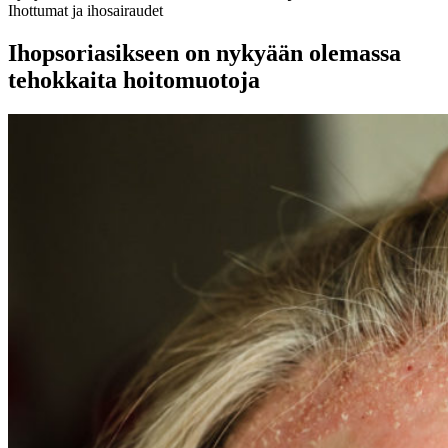
Ihottumat ja ihosairaudet
Ihopsoriasikseen on nykyään olemassa
tehokkaita hoitomuotoja