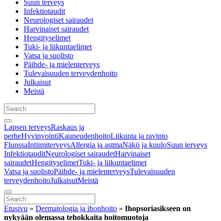
Suun terveys
Infektiotaudit
Neurologiset sairaudet
Harvinaiset sairaudet
Hengityselimet
Tuki- ja liikuntaelimet
Vatsa ja suolisto
Päihde- ja mielenterveys
Tulevaisuuden terveydenhoito
Julkaisut
Meistä
Lapsen terveys
Raskaus ja
perhe
Hyvinvointi
Kauneudenhoito
Liikunta ja ravinto
Flunssa
Intiimiterveys
Allergia ja astma
Näkö ja kuulo
Suun terveys
Infektiotaudit
Neurologiset sairaudet
Harvinaiset
sairaudet
Hengityselimet
Tuki- ja liikuntaelimet
Vatsa ja suolisto
Päihde- ja mielenterveys
Tulevaisuuden
terveydenhoito
Julkaisut
Meistä
Etusivu
»
Dermatologia ja ihonhoito
»
Ihopsoriasikseen on
nykyään olemassa tehokkaita hoitomuotoja