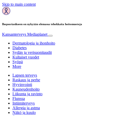
Skip to main content
Ihopsoriasikseen on nykyään olemassa tehokkaita hoitomuotoja
Kansanterveys
Mediaplanet
Dermatologia ja ihonhoito
Diabetes
Sydän ja verisuonitaudit
Kultaiset vuodet
Syöpä
More
Lapsen terveys
Raskaus ja perhe
Hyvinvointi
Kauneudenhoito
Liikunta ja ravinto
Flunssa
Intiimiterveys
Allergia ja astma
Näkö ja kuulo