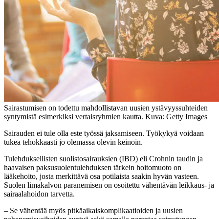
Sairastumisen on todettu mahdollistavan uusien ystävyyssuhteiden
syntymistä esimerkiksi vertaisryhmien kautta. Kuva: Getty Images
Sairauden ei tule olla este työssä jaksamiseen. Työkykyä voidaan
tukea tehokkaasti jo olemassa olevin keinoin.
Tulehduksellisten suolistosairauksien (IBD) eli Crohnin taudin ja
haavaisen paksusuolentulehduksen tärkein hoitomuoto on
lääkehoito, josta merkittävä osa potilaista saakin hyvän vasteen.
Suolen limakalvon paranemisen on osoitettu vähentävän leikkaus- ja
sairaalahoidon tarvetta.
– Se vähentää myös pitkäaikaiskomplikaatioiden ja uusien