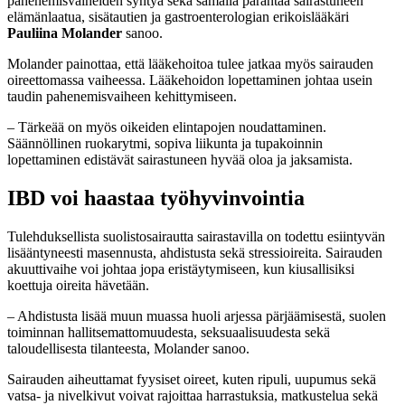
pahenemisvaiheiden syntyä sekä samalla parantaa sairastuneen
elämänlaatua, sisätautien ja gastroenterologian erikoislääkäri
Pauliina Molander
sanoo.
Molander painottaa, että lääkehoitoa tulee jatkaa myös sairauden
oireettomassa vaiheessa. Lääkehoidon lopettaminen johtaa usein
taudin pahenemisvaiheen kehittymiseen.
– Tärkeää on myös oikeiden elintapojen noudattaminen.
Säännöllinen ruokarytmi, sopiva liikunta ja tupakoinnin
lopettaminen edistävät sairastuneen hyvää oloa ja jaksamista.
IBD voi haastaa työhyvinvointia
Tulehduksellista suolistosairautta sairastavilla on todettu esiintyvän
lisääntyneesti masennusta, ahdistusta sekä stressioireita. Sairauden
akuuttivaihe voi johtaa jopa eristäytymiseen, kun kiusallisiksi
koettuja oireita hävetään.
– Ahdistusta lisää muun muassa huoli arjessa pärjäämisestä, suolen
toiminnan hallitsemattomuudesta, seksuaalisuudesta sekä
taloudellisesta tilanteesta, Molander sanoo.
Sairauden aiheuttamat fyysiset oireet, kuten ripuli, uupumus sekä
vatsa- ja nivelkivut voivat rajoittaa harrastuksia, matkustelua sekä