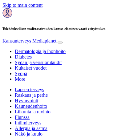
Skip to main content
Tulehduksellisen suolistosairauden kanssa eläminen vaatii erityistukea
Kansanterveys
Mediaplanet
Dermatologia ja ihonhoito
Diabetes
Sydän ja verisuonitaudit
Kultaiset vuodet
Syöpä
More
Lapsen terveys
Raskaus ja perhe
Hyvinvointi
Kauneudenhoito
Liikunta ja ravinto
Flunssa
Intiimiterveys
Allergia ja astma
Näkö ja kuulo