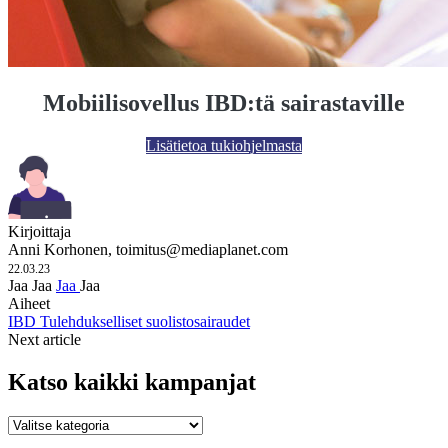
Mobiilisovellus IBD:tä sairastaville
Lisätietoa tukiohjelmasta
Kirjoittaja
Anni Korhonen,
toimitus@mediaplanet.com
22.03.23
Jaa
Jaa
Jaa
Jaa
Aiheet
IBD
Tulehdukselliset suolistosairaudet
Next article
Katso kaikki kampanjat
Katso
kaikki