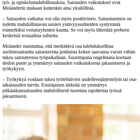
työ- ja opiskelumahdollisuuksia. Sairauden vaikutukset ovat
Molanderin mukaan kuitenkin aina yksilöllisiä.
– Sairauden vaikutus voi olla myös positiivinen. Sairastumisen on
todettu mahdollistavan uusien ystävyyssuhteiden syntymistä
esimerkiksi vertaisryhmien kautta. Se voi myös lähentää perheen
keskeisiä sosiaalisia suhteita.
Molander muistuttaa, että merkittävä osa tulehduksellista
suolistosairautta sairastavista potilaista kokee saavansa varsin vähän
tukea sairauteensa työpaikallaan. Suurimpana ongelmana koetaan
tiedon puute ja ymmärrys sairauden vaikutuksesta jaksamiseen ja
työkykyyn.
– Työkykyä voidaan tukea työtehtävien uudelleenjärjestelyin tai osa-
aikaisuuden turvin. Ensisijaisen tärkeää on ymmärrys
pitkäaikaissairauden mahdollisesti tuomista rajoitteista työssä
jaksamiseen.