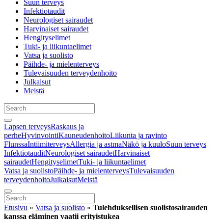
Suun terveys
Infektiotaudit
Neurologiset sairaudet
Harvinaiset sairaudet
Hengityselimet
Tuki- ja liikuntaelimet
Vatsa ja suolisto
Päihde- ja mielenterveys
Tulevaisuuden terveydenhoito
Julkaisut
Meistä
Lapsen terveys
Raskaus ja
perhe
Hyvinvointi
Kauneudenhoito
Liikunta ja ravinto
Flunssa
Intiimiterveys
Allergia ja astma
Näkö ja kuulo
Suun terveys
Infektiotaudit
Neurologiset sairaudet
Harvinaiset
sairaudet
Hengityselimet
Tuki- ja liikuntaelimet
Vatsa ja suolisto
Päihde- ja mielenterveys
Tulevaisuuden
terveydenhoito
Julkaisut
Meistä
Etusivu
»
Vatsa ja suolisto
»
Tulehduksellisen suolistosairauden
kanssa eläminen vaatii erityistukea