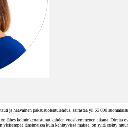
n tauti ja haavainen paksusuolentulehdus, sairastaa yli 55 000 suomalaist
 on lähes kolminkertaistunut kahden vuosikymmenen aikana. Oireita ovat
 yleisempää länsimaissa kuin kehittyvissä maissa, on syitä etsitty muun