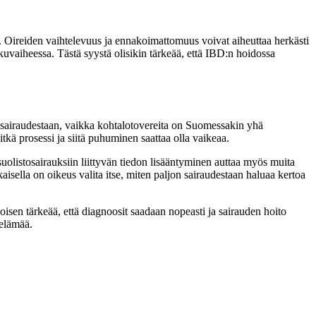
da. Oireiden vaihtelevuus ja ennakoimattomuus voivat aiheuttaa herkästi
kuvaiheessa. Tästä syystä olisikin tärkeää, että IBD:n hoidossa
kin sairaudestaan, vaikka kohtalotovereita on Suomessakin yhä
kä prosessi ja siitä puhuminen saattaa olla vaikeaa.
olistosairauksiin liittyvän tiedon lisääntyminen auttaa myös muita
sella on oikeus valita itse, miten paljon sairaudestaan haluaa kertoa
isen tärkeää, että diagnoosit saadaan nopeasti ja sairauden hoito
 elämää.