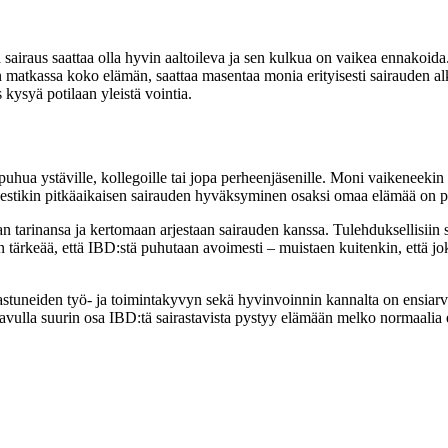
lä sairaus saattaa olla hyvin aaltoileva ja sen kulkua on vaikea ennakoi
 on matkassa koko elämän, saattaa masentaa monia erityisesti sairauden al
kysyä potilaan yleistä vointia.
aa puhua ystäville, kollegoille tai jopa perheenjäsenille. Moni vaikenee
stikin pitkäaikaisen sairauden hyväksyminen osaksi omaa elämää on pit
arinansa ja kertomaan arjestaan sairauden kanssa. Tulehduksellisiin su
ärkeää, että IBD:stä puhutaan avoimesti – muistaen kuitenkin, että jokai
astuneiden työ- ja toimintakyvyn sekä hyvinvoinnin kannalta on ensiarvo
 avulla suurin osa IBD:tä sairastavista pystyy elämään melko normaalia