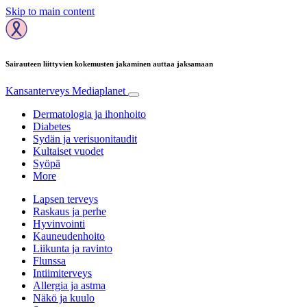
Skip to main content
Sairauteen liittyvien kokemusten jakaminen auttaa jaksamaan
Kansanterveys
Mediaplanet
Dermatologia ja ihonhoito
Diabetes
Sydän ja verisuonitaudit
Kultaiset vuodet
Syöpä
More
Lapsen terveys
Raskaus ja perhe
Hyvinvointi
Kauneudenhoito
Liikunta ja ravinto
Flunssa
Intiimiterveys
Allergia ja astma
Näkö ja kuulo