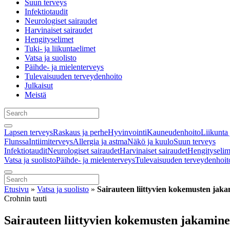
Suun terveys
Infektiotaudit
Neurologiset sairaudet
Harvinaiset sairaudet
Hengityselimet
Tuki- ja liikuntaelimet
Vatsa ja suolisto
Päihde- ja mielenterveys
Tulevaisuuden terveydenhoito
Julkaisut
Meistä
Lapsen terveys
Raskaus ja perhe
Hyvinvointi
Kauneudenhoito
Liikunta 
Flunssa
Intiimiterveys
Allergia ja astma
Näkö ja kuulo
Suun terveys
Infektiotaudit
Neurologiset sairaudet
Harvinaiset sairaudet
Hengityselim
Vatsa ja suolisto
Päihde- ja mielenterveys
Tulevaisuuden terveydenhoit
Etusivu
»
Vatsa ja suolisto
»
Sairauteen liittyvien kokemusten jak
Crohnin tauti
Sairauteen liittyvien kokemusten jakamin