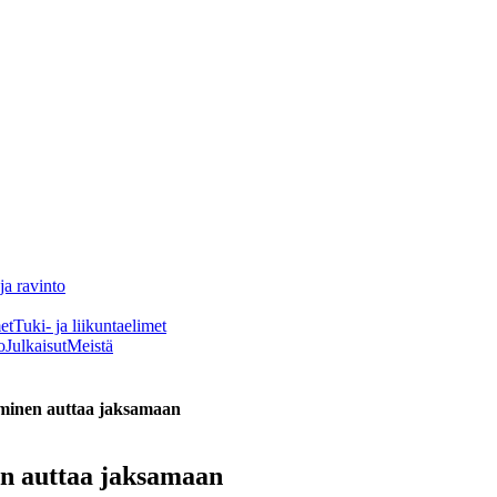
ja ravinto
et
Tuki- ja liikuntaelimet
o
Julkaisut
Meistä
aminen auttaa jaksamaan
en auttaa jaksamaan