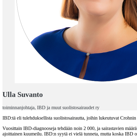
Ulla Suvanto
toiminnanjohtaja, IBD ja muut suolistosairaudet ry
IBD:tä eli tulehduksellista suolistosairautta, joihin lukeutuvat Crohni
Vuosittain IBD-diagnooseja tehdään noin 2 000, ja sairastavien määrä
ajoittainen kuumeilu. IBD:n syytä ei vielä tunneta, mutta koska IBD on