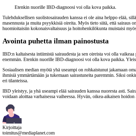
Etenkin nuorille IBD-diagnoosi voi olla kova paikka.
Tulehduksellisen suolistosairauden kanssa ei ole aina helppo elää, sil
masennusta ja muita psyykkisiä oireita. Myös tieto siitä, että sairaus
huomioitaisiin kokonaisvaltaisuus ja hoitohenkilökunta muistaisi myös 
Avointa puhetta ilman painostusta
IBD:n kaltaisesta intiimistä sairaudesta ja sen oireista voi olla vaike
enemmän. Etenkin nuorille IBD-diagnoosi voi olla kova paikka. Yleise
Sosiaalisen median myötä yhä useampi on rohkaistunut jakamaan oman t
ihmisiä ymmärtämään ja tukemaan sairastuneita paremmin. Siksi onkin t
eri tilanteissa.
IBD yleistyy, ja yhä useampi elää sairauden kanssa nuoresta asti. Sair
voidaan aloittaa varhaisessa vaiheessa. Hyvän, oikea-aikaisen hoidon
Kirjoittaja
toimitus@mediaplanet.com