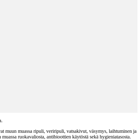
a.
 muun muassa ripuli, veriripuli, vatsakivut, väsymys, laihtuminen ja
 muassa ruokavaliosta, antibioottien käytöstä sekä hygieniatasosta.