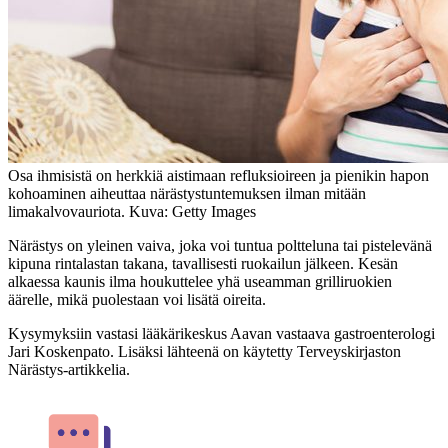
Osa ihmisistä on herkkiä aistimaan refluksioireen ja pienikin hapon
kohoaminen aiheuttaa närästystuntemuksen ilman mitään
limakalvovauriota. Kuva: Getty Images
Närästys on yleinen vaiva, joka voi tuntua poltteluna tai pistelevänä
kipuna rintalastan takana, tavallisesti ruokailun jälkeen. Kesän
alkaessa kaunis ilma houkuttelee yhä useamman grilliruokien
äärelle, mikä puolestaan voi lisätä oireita.
Kysymyksiin vastasi lääkärikeskus Aavan vastaava gastroenterologi
Jari Koskenpato. Lisäksi lähteenä on käytetty Terveyskirjaston
Närästys-artikkelia.