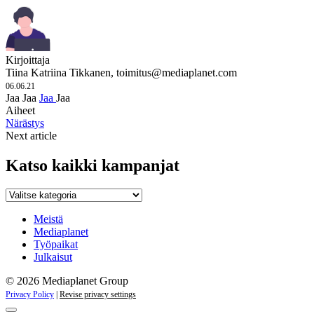
Kirjoittaja
Tiina Katriina Tikkanen,
toimitus@mediaplanet.com
06.06.21
Jaa
Jaa
Jaa
Jaa
Aiheet
Närästys
Next article
Katso kaikki kampanjat
Katso
kaikki
kampanjat
Meistä
Mediaplanet
Työpaikat
Julkaisut
© 2026 Mediaplanet Group
Privacy Policy
|
Revise privacy settings