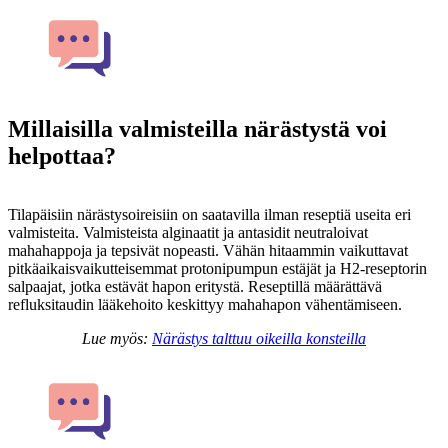
Millaisilla valmisteilla närästystä voi
helpottaa?
Tilapäisiin närästysoireisiin on saatavilla ilman reseptiä useita eri
valmisteita. Valmisteista alginaatit ja antasidit neutraloivat
mahahappoja ja tepsivät nopeasti. Vähän hitaammin vaikuttavat
pitkäaikaisvaikutteisemmat protonipumpun estäjät ja H2-reseptorin
salpaajat, jotka estävät hapon eritystä. Reseptillä määrättävä
refluksitaudin lääkehoito keskittyy mahahapon vähentämiseen.
Lue myös:
Närästys talttuu oikeilla konsteilla