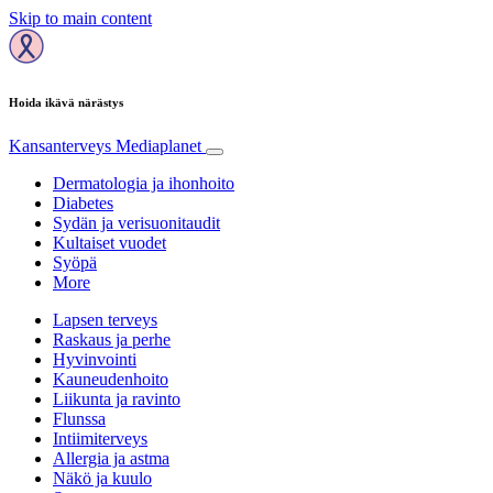
Skip to main content
Hoida ikävä närästys
Kansanterveys
Mediaplanet
Dermatologia ja ihonhoito
Diabetes
Sydän ja verisuonitaudit
Kultaiset vuodet
Syöpä
More
Lapsen terveys
Raskaus ja perhe
Hyvinvointi
Kauneudenhoito
Liikunta ja ravinto
Flunssa
Intiimiterveys
Allergia ja astma
Näkö ja kuulo