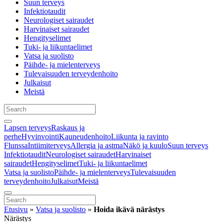
Suun terveys
Infektiotaudit
Neurologiset sairaudet
Harvinaiset sairaudet
Hengityselimet
Tuki- ja liikuntaelimet
Vatsa ja suolisto
Päihde- ja mielenterveys
Tulevaisuuden terveydenhoito
Julkaisut
Meistä
Lapsen terveys
Raskaus ja
perhe
Hyvinvointi
Kauneudenhoito
Liikunta ja ravinto
Flunssa
Intiimiterveys
Allergia ja astma
Näkö ja kuulo
Suun terveys
Infektiotaudit
Neurologiset sairaudet
Harvinaiset
sairaudet
Hengityselimet
Tuki- ja liikuntaelimet
Vatsa ja suolisto
Päihde- ja mielenterveys
Tulevaisuuden
terveydenhoito
Julkaisut
Meistä
Etusivu
»
Vatsa ja suolisto
»
Hoida ikävä närästys
Närästys