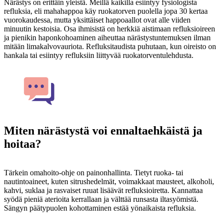
Närästys on erittäin yleistä. Meillä kaikilla esiintyy fysiologista
refluksia, eli mahahappoa käy ruokatorven puolella jopa 30 kertaa
vuorokaudessa, mutta yksittäiset happoaallot ovat alle viiden
minuutin kestoisia. Osa ihmisistä on herkkiä aistimaan refluksioireen
ja pienikin haponkohoaminen aiheuttaa närästystuntemuksen ilman
mitään limakalvovauriota. Refluksitaudista puhutaan, kun oireisto on
hankala tai esiintyy refluksiin liittyvää ruokatorventulehdusta.
Miten närästystä voi ennaltaehkäistä ja
hoitaa?
Tärkein omahoito-ohje on painonhallinta. Tietyt ruoka- tai
nautintoaineet, kuten sitrushedelmät, voimakkaat mausteet, alkoholi,
kahvi, suklaa ja rasvaiset ruuat lisäävät refluksioiretta. Kannattaa
syödä pieniä aterioita kerrallaan ja välttää runsasta iltasyömistä.
Sängyn päätypuolen kohottaminen estää yönaikaista refluksia.