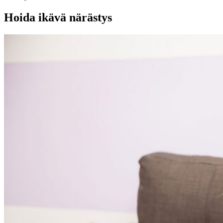
Hoida ikävä närästys