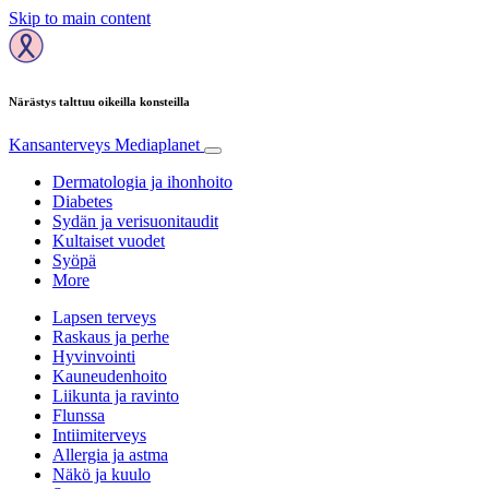
Skip to main content
Närästys talttuu oikeilla konsteilla
Kansanterveys
Mediaplanet
Dermatologia ja ihonhoito
Diabetes
Sydän ja verisuonitaudit
Kultaiset vuodet
Syöpä
More
Lapsen terveys
Raskaus ja perhe
Hyvinvointi
Kauneudenhoito
Liikunta ja ravinto
Flunssa
Intiimiterveys
Allergia ja astma
Näkö ja kuulo