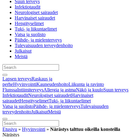
Suun terveys
Infektiotaudit
Neurologiset sairaudet
Harvinaiset sairaudet
Hengityselimet
Tuki- ja liikuntaelimet
Vatsa ja suolisto
Päihde- ja mielenterveys
Tulevaisuuden terveydenhoito
Julkaisut
Meistä
Lapsen terveys
Raskaus ja
perhe
Hyvinvointi
Kauneudenhoito
Liikunta ja ravinto
Flunssa
Intiimiterveys
Allergia ja astma
Näkö ja kuulo
Suun terveys
Infektiotaudit
Neurologiset sairaudet
Harvinaiset
sairaudet
Hengityselimet
Tuki- ja liikuntaelimet
Vatsa ja suolisto
Päihde- ja mielenterveys
Tulevaisuuden
terveydenhoito
Julkaisut
Meistä
Etusivu
»
Hyvinvointi
»
Närästys talttuu oikeilla konsteilla
Närästys