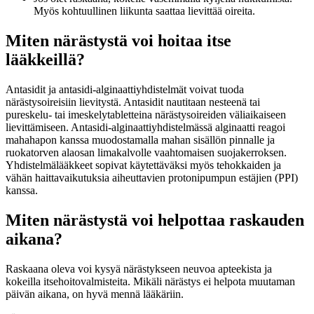
Myös kohtuullinen liikunta saattaa lievittää oireita.
Miten närästystä voi hoitaa itse
lääkkeillä?
Antasidit ja antasidi-alginaattiyhdistelmät voivat tuoda
närästysoireisiin lievitystä. Antasidit nautitaan nesteenä tai
pureskelu- tai imeskelytabletteina närästysoireiden väliaikaiseen
lievittämiseen. Antasidi-alginaattiyhdistelmässä alginaatti reagoi
mahahapon kanssa muodostamalla mahan sisällön pinnalle ja
ruokatorven alaosan limakalvolle vaahtomaisen suojakerroksen.
Yhdistelmälääkkeet sopivat käytettäväksi myös tehokkaiden ja
vähän haittavaikutuksia aiheuttavien protonipumpun estäjien (PPI)
kanssa.
Miten närästystä voi helpottaa raskauden
aikana?
Raskaana oleva voi kysyä närästykseen neuvoa apteekista ja
kokeilla itsehoitovalmisteita. Mikäli närästys ei helpota muutaman
päivän aikana, on hyvä mennä lääkäriin.