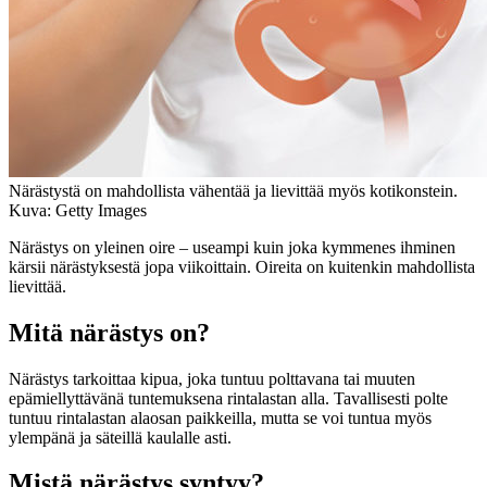
Närästystä on mahdollista vähentää ja lievittää myös kotikonstein.
Kuva: Getty Images
Närästys on yleinen oire – useampi kuin joka kymmenes ihminen
kärsii närästyksestä jopa viikoittain. Oireita on kuitenkin mahdollista
lievittää.
Mitä närästys on?
Närästys tarkoittaa kipua, joka tuntuu polttavana tai muuten
epämiellyttävänä tuntemuksena rintalastan alla. Tavallisesti polte
tuntuu rintalastan alaosan paikkeilla, mutta se voi tuntua myös
ylempänä ja säteillä kaulalle asti.
Mistä närästys syntyy?