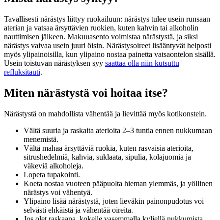
Tavallisesti närästys liittyy ruokailuun: närästys tulee usein runsaan
aterian ja vatsaa ärsyttävien ruokien, kuten kahvin tai alkoholin
nauttimisen jälkeen. Makuuasento voimistaa närästystä, ja siksi
närästys vaivaa usein juuri öisin. Närästysoireet lisääntyvät helposti
myös ylipainoisilla, kun ylipaino nostaa painetta vatsaontelon sisällä.
Usein toistuvan närästyksen syy
saattaa olla niin kutsuttu
refluksitauti
.
Miten närästystä voi hoitaa itse?
Närästystä on mahdollista vähentää ja lievittää myös kotikonstein.
Vältä suuria ja raskaita aterioita 2–3 tuntia ennen nukkumaan
menemistä.
Vältä mahaa ärsyttäviä ruokia, kuten rasvaisia aterioita,
sitrushedelmiä, kahvia, suklaata, sipulia, kolajuomia ja
väkeviä alkoholeja.
Lopeta tupakointi.
Koeta nostaa vuoteen pääpuolta hieman ylemmäs, ja yöllinen
närästys voi vähentyä.
Ylipaino lisää närästystä, joten lieväkin painonpudotus voi
selvästi ehkäistä ja vähentää oireita.
Jos olet raskaana, kokeile vasemmalla kyljellä nukkumista.