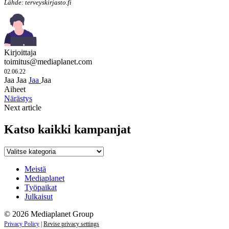
Lähde: terveyskirjasto.fi
Kirjoittaja
toimitus@mediaplanet.com
02.06.22
Jaa
Jaa
Jaa
Jaa
Aiheet
Närästys
Next article
Katso kaikki kampanjat
Katso
kaikki
kampanjat
Meistä
Mediaplanet
Työpaikat
Julkaisut
© 2026 Mediaplanet Group
Privacy Policy
|
Revise privacy settings