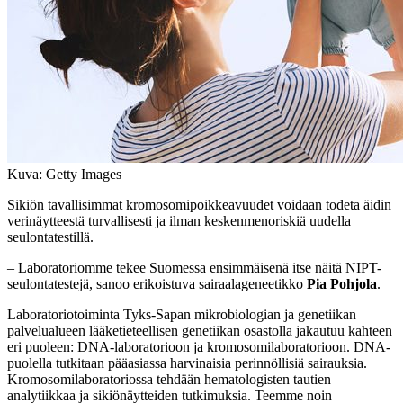
Kuva: Getty Images
Sikiön tavallisimmat kromosomipoikkeavuudet voidaan todeta äidin
verinäytteestä turvallisesti ja ilman keskenmenoriskiä uudella
seulontatestillä.
– Laboratoriomme tekee Suomessa ensimmäisenä itse näitä NIPT-
seulontatestejä, sanoo erikoistuva sairaalageneetikko
Pia Pohjola
.
Laboratoriotoiminta Tyks-Sapan mikrobiologian ja genetiikan
palvelualueen lääketieteellisen genetiikan osastolla jakautuu kahteen
eri puoleen: DNA-laboratorioon ja kromosomilaboratorioon. DNA-
puolella tutkitaan pääasiassa harvinaisia perinnöllisiä sairauksia.
Kromosomilaboratoriossa tehdään hematologisten tautien
analytiikkaa ja sikiönäytteiden tutkimuksia. Teemme noin