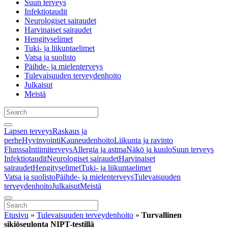
Suun terveys
Infektiotaudit
Neurologiset sairaudet
Harvinaiset sairaudet
Hengityselimet
Tuki- ja liikuntaelimet
Vatsa ja suolisto
Päihde- ja mielenterveys
Tulevaisuuden terveydenhoito
Julkaisut
Meistä
Lapsen terveys
Raskaus ja
perhe
Hyvinvointi
Kauneudenhoito
Liikunta ja ravinto
Flunssa
Intiimiterveys
Allergia ja astma
Näkö ja kuulo
Suun terveys
Infektiotaudit
Neurologiset sairaudet
Harvinaiset
sairaudet
Hengityselimet
Tuki- ja liikuntaelimet
Vatsa ja suolisto
Päihde- ja mielenterveys
Tulevaisuuden
terveydenhoito
Julkaisut
Meistä
Etusivu
»
Tulevaisuuden terveydenhoito
»
Turvallinen
sikiöseulonta NIPT-testillä