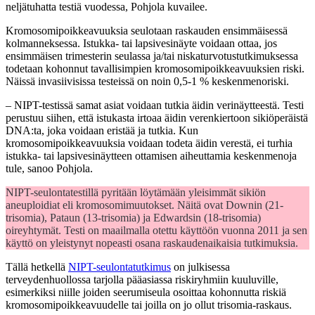
neljätuhatta testiä vuodessa, Pohjola kuvailee.
Kromosomipoikkeavuuksia seulotaan raskauden ensimmäisessä
kolmanneksessa. Istukka- tai lapsivesinäyte voidaan ottaa, jos
ensimmäisen trimesterin seulassa ja/tai niskaturvotustutkimuksessa
todetaan kohonnut tavallisimpien kromosomipoikkeavuuksien riski.
Näissä invasiivisissa testeissä on noin 0,5-1 % keskenmenoriski.
– NIPT-testissä samat asiat voidaan tutkia äidin verinäytteestä. Testi
perustuu siihen, että istukasta irtoaa äidin verenkiertoon sikiöperäistä
DNA:ta, joka voidaan eristää ja tutkia. Kun
kromosomipoikkeavuuksia voidaan todeta äidin verestä, ei turhia
istukka- tai lapsivesinäytteen ottamisen aiheuttamia keskenmenoja
tule, sanoo Pohjola.
NIPT-seulontatestillä pyritään löytämään yleisimmät sikiön
aneuploidiat eli kromosomimuutokset. Näitä ovat Downin (21-
trisomia), Pataun (13-trisomia) ja Edwardsin (18-trisomia)
oireyhtymät. Testi on maailmalla otettu käyttöön vuonna 2011 ja sen
käyttö on yleistynyt nopeasti osana raskaudenaikaisia tutkimuksia.
Tällä hetkellä
NIPT-seulontatutkimus
on julkisessa
terveydenhuollossa tarjolla pääasiassa riskiryhmiin kuuluville,
esimerkiksi niille joiden seerumiseula osoittaa kohonnutta riskiä
kromosomipoikkeavuudelle tai joilla on jo ollut trisomia-raskaus.