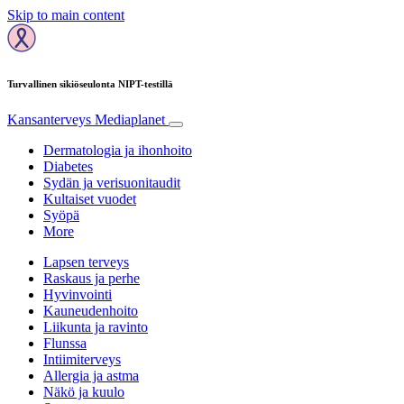
Skip to main content
Turvallinen sikiöseulonta NIPT-testillä
Kansanterveys
Mediaplanet
Dermatologia ja ihonhoito
Diabetes
Sydän ja verisuonitaudit
Kultaiset vuodet
Syöpä
More
Lapsen terveys
Raskaus ja perhe
Hyvinvointi
Kauneudenhoito
Liikunta ja ravinto
Flunssa
Intiimiterveys
Allergia ja astma
Näkö ja kuulo