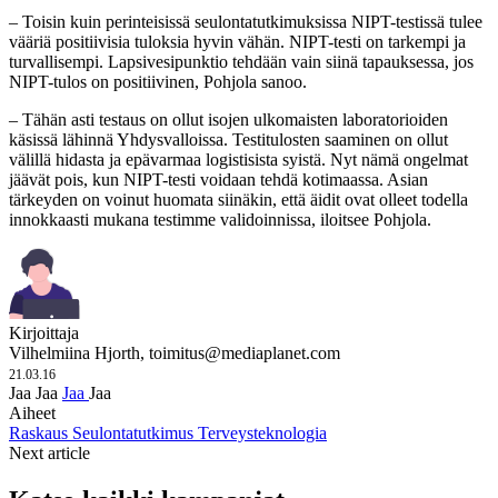
– Toisin kuin perinteisissä seulontatutkimuksissa NIPT-testissä tulee
vääriä positiivisia tuloksia hyvin vähän. NIPT-testi on tarkempi ja
turvallisempi. Lapsivesipunktio tehdään vain siinä tapauksessa, jos
NIPT-tulos on positiivinen, Pohjola sanoo.
– Tähän asti testaus on ollut isojen ulkomaisten laboratorioiden
käsissä lähinnä Yhdysvalloissa. Testitulosten saaminen on ollut
välillä hidasta ja epävarmaa logistisista syistä. Nyt nämä ongelmat
jäävät pois, kun NIPT-testi voidaan tehdä kotimaassa. Asian
tärkeyden on voinut huomata siinäkin, että äidit ovat olleet todella
innokkaasti mukana testimme validoinnissa, iloitsee Pohjola.
Kirjoittaja
Vilhelmiina Hjorth,
toimitus@mediaplanet.com
21.03.16
Jaa
Jaa
Jaa
Jaa
Aiheet
Raskaus
Seulontatutkimus
Terveysteknologia
Next article