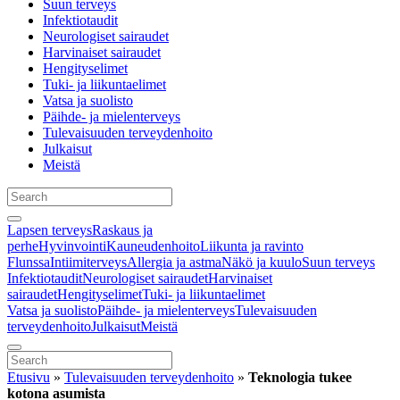
Suun terveys
Infektiotaudit
Neurologiset sairaudet
Harvinaiset sairaudet
Hengityselimet
Tuki- ja liikuntaelimet
Vatsa ja suolisto
Päihde- ja mielenterveys
Tulevaisuuden terveydenhoito
Julkaisut
Meistä
Lapsen terveys
Raskaus ja
perhe
Hyvinvointi
Kauneudenhoito
Liikunta ja ravinto
Flunssa
Intiimiterveys
Allergia ja astma
Näkö ja kuulo
Suun terveys
Infektiotaudit
Neurologiset sairaudet
Harvinaiset
sairaudet
Hengityselimet
Tuki- ja liikuntaelimet
Vatsa ja suolisto
Päihde- ja mielenterveys
Tulevaisuuden
terveydenhoito
Julkaisut
Meistä
Etusivu
»
Tulevaisuuden terveydenhoito
»
Teknologia tukee
kotona asumista