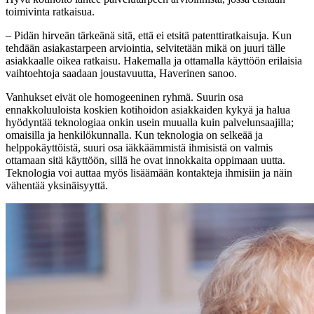
toimivinta ratkaisua.
– Pidän hirveän tärkeänä sitä, että ei etsitä patenttiratkaisuja. Kun
tehdään asiakastarpeen arviointia, selvitetään mikä on juuri tälle
asiakkaalle oikea ratkaisu. Hakemalla ja ottamalla käyttöön erilaisia
vaihtoehtoja saadaan joustavuutta, Haverinen sanoo.
Vanhukset eivät ole homogeeninen ryhmä. Suurin osa
ennakkoluuloista koskien kotihoidon asiakkaiden kykyä ja halua
hyödyntää teknologiaa onkin usein muualla kuin palvelunsaajilla;
omaisilla ja henkilökunnalla. Kun teknologia on selkeää ja
helppokäyttöistä, suuri osa iäkkäämmistä ihmisistä on valmis
ottamaan sitä käyttöön, sillä he ovat innokkaita oppimaan uutta.
Teknologia voi auttaa myös lisäämään kontakteja ihmisiin ja näin
vähentää yksinäisyyttä.