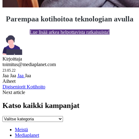
Parempaa kotihoitoa teknologian avulla
Lue lisää arkea helpottavista ratkaisuista!
Kirjoittaja
toimitus@mediaplanet.com
23.05.22
Jaa
Jaa
Jaa
Jaa
Aiheet
Digiseniorit
Kotihoito
Next article
Katso kaikki kampanjat
Katso
kaikki
kampanjat
Meistä
Mediaplanet