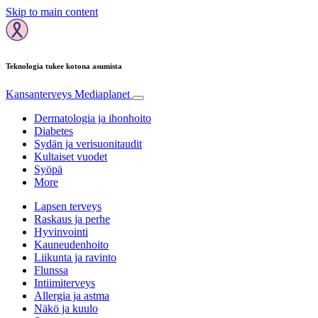
Skip to main content
Teknologia tukee kotona asumista
Kansanterveys
Mediaplanet
Dermatologia ja ihonhoito
Diabetes
Sydän ja verisuonitaudit
Kultaiset vuodet
Syöpä
More
Lapsen terveys
Raskaus ja perhe
Hyvinvointi
Kauneudenhoito
Liikunta ja ravinto
Flunssa
Intiimiterveys
Allergia ja astma
Näkö ja kuulo