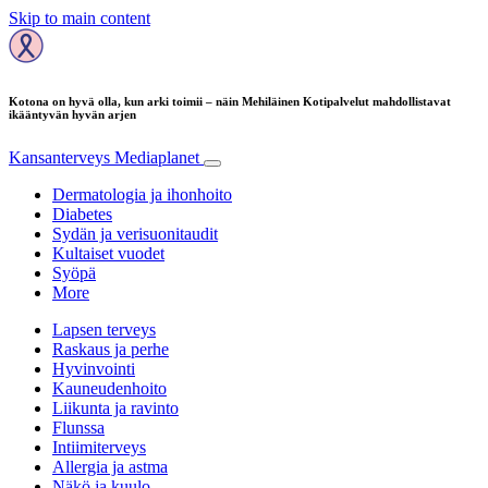
Skip to main content
Kotona on hyvä olla, kun arki toimii – näin Mehiläinen Kotipalvelut mahdollistavat
ikääntyvän hyvän arjen
Kansanterveys
Mediaplanet
Dermatologia ja ihonhoito
Diabetes
Sydän ja verisuonitaudit
Kultaiset vuodet
Syöpä
More
Lapsen terveys
Raskaus ja perhe
Hyvinvointi
Kauneudenhoito
Liikunta ja ravinto
Flunssa
Intiimiterveys
Allergia ja astma
Näkö ja kuulo