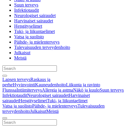
Suun terveys
Infektiotaudit
Neurologiset sairaudet
Harvinaiset sairaudet
Hengityselimet
Tuki- ja liikuntaelimet
Vatsa ja suolisto
Päihde- ja mielenterveys
Tulevaisuuden terveydenhoito
Julkaisut
Meistä
Lapsen terveys
Raskaus ja
perhe
Hyvinvointi
Kauneudenhoito
Liikunta ja ravinto
Flunssa
Intiimiterveys
Allergia ja astma
Näkö ja kuulo
Suun terveys
Infektiotaudit
Neurologiset sairaudet
Harvinaiset
sairaudet
Hengityselimet
Tuki- ja liikuntaelimet
Vatsa ja suolisto
Päihde- ja mielenterveys
Tulevaisuuden
terveydenhoito
Julkaisut
Meistä