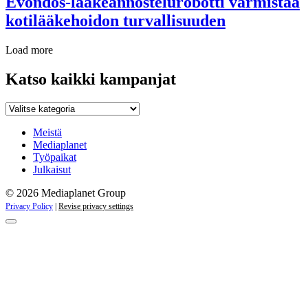
Evondos-lääkeannostelurobotti varmistaa
kotilääkehoidon turvallisuuden
Load more
Katso kaikki kampanjat
Katso
kaikki
kampanjat
Meistä
Mediaplanet
Työpaikat
Julkaisut
© 2026 Mediaplanet Group
Privacy Policy
|
Revise privacy settings