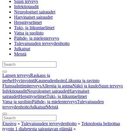
Suun terveys
Infektiotaudit
Neurologiset sairaudet
Harvinaiset sairaudet
Hengityselimet
Tuki- ja liikuntaelimet
Vatsa ja suolisto
Päihde- ja mielenterveys
Tulevaisuuden terveydenhoito
Julkaisut
Meistä
Lapsen terveys
Raskaus ja
perhe
Hyvinvointi
Kauneudenhoito
Liikunta ja ravinto
Flunssa
Intiimiterveys
Allergia ja astma
Näkö ja kuulo
Suun terveys
Infektiotaudit
Neurologiset sairaudet
Harvinaiset
sairaudet
Hengityselimet
Tuki- ja liikuntaelimet
Vatsa ja suolisto
Päihde- ja mielenterveys
Tulevaisuuden
terveydenhoito
Julkaisut
Meistä
Etusivu
»
Tulevaisuuden terveydenhoito
»
Teknologia helpottaa
tyypin 1 diabetesta sairastavan elämää
»