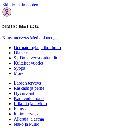
Skip to main content
DBR65869_Edited_112821
Kansanterveys
Mediaplanet
Dermatologia ja ihonhoito
Diabetes
Sydän ja verisuonitaudit
Kultaiset vuodet
Syöpä
More
Lapsen terveys
Raskaus ja perhe
Hyvinvointi
Kauneudenhoito
Liikunta ja ravinto
Flunssa
Intiimiterveys
Allergia ja astma
Näkö ja kuulo