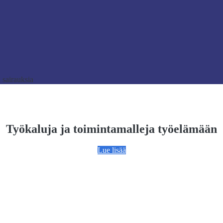
 sairauksia
Työkaluja ja toimintamalleja työelämään
Lue lisää