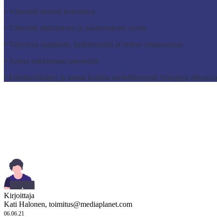
•
Vähentää stressin kokemista
•
Vähentää ahdistuksen ja masennuksen oireita
•
Vahvistaa oppimista, keskittymistä ja tiedon omaksumista
•
Auttaa nukkumaan paremmin
•
Ennaltaehkäisee ja hoitaa kaikkia merkittävimpiä työkykyä uhkaavia
Kirjoittaja
Kati Halonen,
toimitus@mediaplanet.com
06.06.21