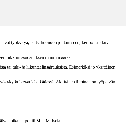
entävät työkykyä, paitsi huonoon johtamiseen, kertoo Liikkuva
illisen liikkumissuosituksen minimimäärää.
 tai tuki- ja liikuntaelinsairauksista. Esimerkiksi jo yksittäinen
ä työkyky kulkevat käsi kädessä. Aktiivinen ihminen on työpäivän
öpäivän aikana, pohtii Miia Malvela.