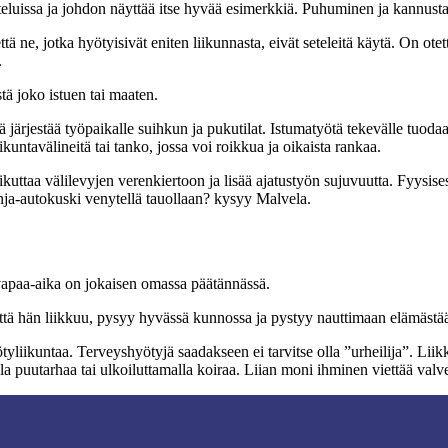
eluissa ja johdon näyttää itse hyvää esimerkkiä. Puhuminen ja kannusta
ä ne, jotka hyötyisivät eniten liikunnasta, eivät seteleitä käytä. On ote
.
tä joko istuen tai maaten.
jestää työpaikalle suihkun ja pukutilat. Istumatyötä tekevälle tuodaan ak
ikuntavälineitä tai tanko, jossa voi roikkua ja oikaista rankaa.
ikuttaa välilevyjen verenkiertoon ja lisää ajatustyön sujuvuutta. Fyysise
nja-autokuski venytellä tauollaan? kysyy Malvela.
 vapaa-aika on jokaisen omassa päätännässä.
ttä hän liikkuu, pysyy hyvässä kunnossa ja pystyy nauttimaan elämästä
yötyliikuntaa. Terveyshyötyjä saadakseen ei tarvitse olla ”urheilija”. L
la puutarhaa tai ulkoiluttamalla koiraa. Liian moni ihminen viettää valv