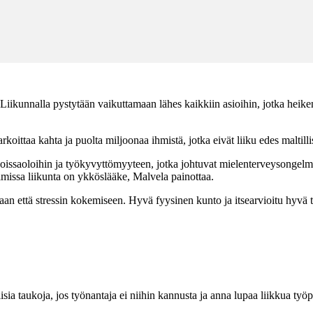
Liikunnalla pystytään vaikuttamaan lähes kaikkiin asioihin, jotka heik
tarkoittaa kahta ja puolta miljoonaa ihmistä, jotka eivät liiku edes malt
issaoloihin ja työkyvyttömyyteen, jotka johtuvat mielenterveysongelmista
lmissa liikunta on ykköslääke, Malvela painottaa.
ilaan että stressin kokemiseen. Hyvä fyysinen kunto ja itsearvioitu hyv
ellisia taukoja, jos työnantaja ei niihin kannusta ja anna lupaa liikkua ty