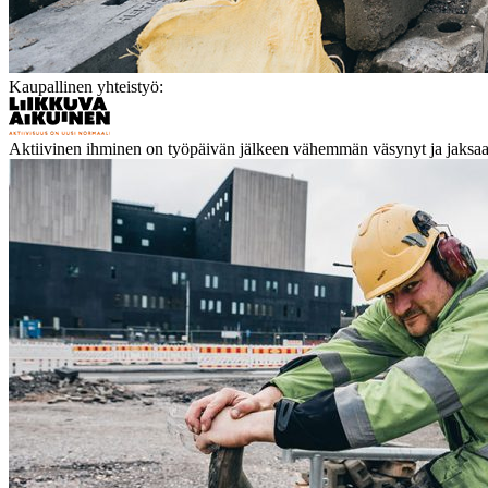
Kaupallinen yhteistyö:
Aktiivinen ihminen on työpäivän jälkeen vähemmän väsynyt ja jaksaa 