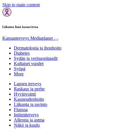
Skip to main content
Liikunta lisää kassavirtaa
Kansanterveys
Mediaplanet
Dermatologia ja ihonhoito
Diabetes
Sydän ja verisuonitaudit
Kultaiset vuodet
Syöpä
More
Lapsen terveys
Raskaus ja perhe
Hyvinvointi
Kauneudenhoito
Liikunta ja ravinto
Flunssa
Intiimiterveys
Allergia ja astma
Näkö ja kuulo