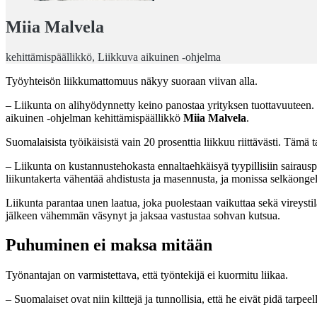
Miia Malvela
kehittämispäällikkö, Liikkuva aikuinen -ohjelma
Työyhteisön liikkumattomuus näkyy suoraan viivan alla.
– Liikunta on alihyödynnetty keino panostaa yrityksen tuottavuuteen. 
aikuinen -ohjelman kehittämispäällikkö
Miia Malvela
.
Suomalaisista työikäisistä vain 20 prosenttia liikkuu riittävästi. Tämä 
– Liikunta on kustannustehokasta ennaltaehkäisyä tyypillisiin sairauspo
liikuntakerta vähentää ahdistusta ja masennusta, ja monissa selkäonge
Liikunta parantaa unen laatua, joka puolestaan vaikuttaa sekä vireyst
jälkeen vähemmän väsynyt ja jaksaa vastustaa sohvan kutsua.
Puhuminen ei maksa mitään
Työnantajan on varmistettava, että työntekijä ei kuormitu liikaa.
– Suomalaiset ovat niin kilttejä ja tunnollisia, että he eivät pidä tarpe