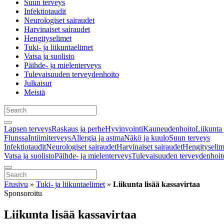
Suun terveys
Infektiotaudit
Neurologiset sairaudet
Harvinaiset sairaudet
Hengityselimet
Tuki- ja liikuntaelimet
Vatsa ja suolisto
Päihde- ja mielenterveys
Tulevaisuuden terveydenhoito
Julkaisut
Meistä
Lapsen terveys
Raskaus ja perhe
Hyvinvointi
Kauneudenhoito
Liikunta 
Flunssa
Intiimiterveys
Allergia ja astma
Näkö ja kuulo
Suun terveys
Infektiotaudit
Neurologiset sairaudet
Harvinaiset sairaudet
Hengityselim
Vatsa ja suolisto
Päihde- ja mielenterveys
Tulevaisuuden terveydenhoit
Etusivu
»
Tuki- ja liikuntaelimet
»
Liikunta lisää kassavirtaa
Sponsoroitu
Liikunta lisää kassavirtaa