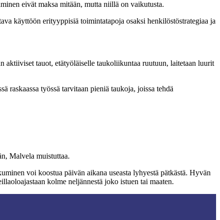
minen eivät maksa mitään, mutta niillä on vaikutusta.
ttava käyttöön erityyppisiä toimintatapoja osaksi henkilöstöstrategiaa ja
tiiviset tauot, etätyöläiselle taukoliikuntaa ruutuun, laitetaan luurit
ssä raskaassa työssä tarvitaan pieniä taukoja, joissa tehdä
än, Malvela muistuttaa.
iikkuminen voi koostua päivän aikana useasta lyhyestä pätkästä. Hyvän
eillaoloajastaan kolme neljännestä joko istuen tai maaten.