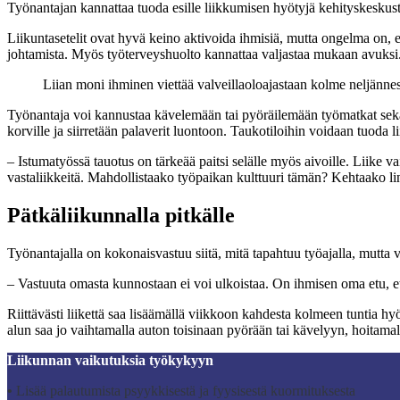
Työnantajan kannattaa tuoda esille liikkumisen hyötyjä kehityskeskust
Liikuntasetelit ovat hyvä keino aktivoida ihmisiä, mutta ongelma on, ett
johtamista. Myös työterveyshuolto kannattaa valjastaa mukaan avuksi
Liian moni ihminen viettää valveillaoloajastaan kolme neljännes
Työnantaja voi kannustaa kävelemään tai pyöräilemään työmatkat sekä jär
korville ja siirretään palaverit luontoon. Taukotiloihin voidaan tuoda li
– Istumatyössä tauotus on tärkeää paitsi selälle myös aivoille. Liike va
vastaliikkeitä. Mahdollistaako työpaikan kulttuuri tämän? Kehtaako li
Pätkäliikunnalla pitkälle
Työnantajalla on kokonaisvastuu siitä, mitä tapahtuu työajalla, mutta
– Vastuuta omasta kunnostaan ei voi ulkoistaa. On ihmisen oma etu, e
Riittävästi liikettä saa lisäämällä viikkoon kahdesta kolmeen tuntia h
alun saa jo vaihtamalla auton toisinaan pyörään tai kävelyyn, hoitamal
Liikunnan vaikutuksia työkykyyn
•
Lisää palautumista psyykkisestä ja fyysisestä kuormituksesta