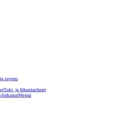
ja ravinto
et
Tuki- ja liikuntaelimet
o
Julkaisut
Meistä