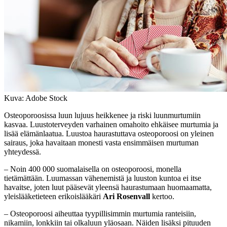
Kuva: Adobe Stock
Osteoporoosissa luun lujuus heikkenee ja riski luunmurtumiin
kasvaa. Luustoterveyden varhainen omahoito ehkäisee murtumia ja
lisää elämänlaatua. Luustoa haurastuttava osteoporoosi on yleinen
sairaus, joka havaitaan monesti vasta ensimmäisen murtuman
yhteydessä.
– Noin 400 000 suomalaisella on osteoporoosi, monella
tietämättään. Luumassan vähenemistä ja luuston kuntoa ei itse
havaitse, joten luut pääsevät yleensä haurastumaan huomaamatta,
yleislääketieteen erikoislääkäri
Ari Rosenvall
kertoo.
– Osteoporoosi aiheuttaa tyypillisimmin murtumia ranteisiin,
nikamiin, lonkkiin tai olkaluun yläosaan. Näiden lisäksi pituuden