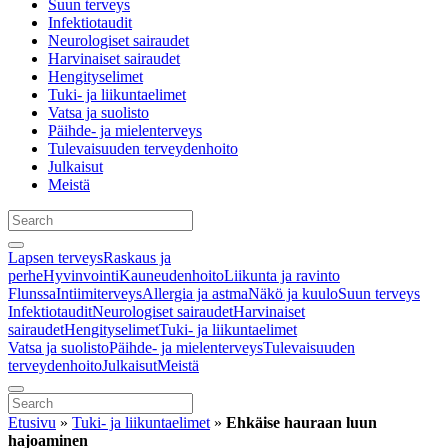
Suun terveys
Infektiotaudit
Neurologiset sairaudet
Harvinaiset sairaudet
Hengityselimet
Tuki- ja liikuntaelimet
Vatsa ja suolisto
Päihde- ja mielenterveys
Tulevaisuuden terveydenhoito
Julkaisut
Meistä
Lapsen terveys
Raskaus ja
perhe
Hyvinvointi
Kauneudenhoito
Liikunta ja ravinto
Flunssa
Intiimiterveys
Allergia ja astma
Näkö ja kuulo
Suun terveys
Infektiotaudit
Neurologiset sairaudet
Harvinaiset
sairaudet
Hengityselimet
Tuki- ja liikuntaelimet
Vatsa ja suolisto
Päihde- ja mielenterveys
Tulevaisuuden
terveydenhoito
Julkaisut
Meistä
Etusivu
»
Tuki- ja liikuntaelimet
»
Ehkäise hauraan luun
hajoaminen