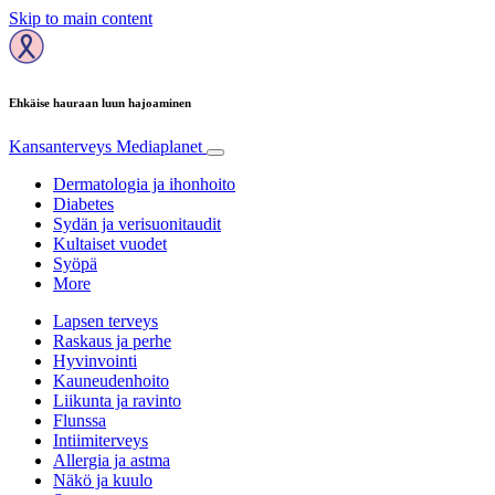
Skip to main content
Ehkäise hauraan luun hajoaminen
Kansanterveys
Mediaplanet
Dermatologia ja ihonhoito
Diabetes
Sydän ja verisuonitaudit
Kultaiset vuodet
Syöpä
More
Lapsen terveys
Raskaus ja perhe
Hyvinvointi
Kauneudenhoito
Liikunta ja ravinto
Flunssa
Intiimiterveys
Allergia ja astma
Näkö ja kuulo