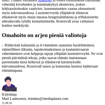
suuri. Lisäksi varhainen
omahoito
jo ennen ensimmäistä murtumaa
vähentää kivuliaiden ja toimintakykyä alentavien, joskus
leikkaushoitoakin vaativien, luunmurtumien vaaraa olennaisesti
myös tulevaisuudessa. Luustoterveyttä ylläpitävät elintavat
ehkäisevät myös muun muassa hengenahdistusta ja refluksioireita
aiheuttavalta ryhdin kumartumiselta, Rosenvall avaa varhaisen
hoidon merkitystä.
Omahoito on arjen pieniä valintoja
– Riittävästä kalsiumin ja d-vitamiinin saannista huolehtiminen,
säännöllinen liikunta, tupakoimattomuus ja kaatumisvaaran
vähentäminen ovat helppoja tapoja ylläpitää luustoterveyttä. Ne ovat
pieniä päivittäisiä tekoja, jotka saavat elämän maistumaan
paremmalta tässä hetkessä ja ehkäisevät kärsimyksiltä
tulevaisuudessa, Rosenvall sanoo ja kannustaa luustoa lujittavaan
elämäntapaan.
Kirjoittaja
Mari Laaksonen,
toimitus@mediaplanet.com
21.09.18