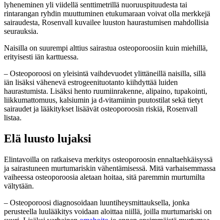
lyheneminen yli viidellä senttimetrillä nuoruuspituudesta tai
rintarangan ryhdin muuttuminen etukumaraan voivat olla merkkejä
sairaudesta, Rosenvall kuvailee luuston haurastumisen mahdollisia
seurauksia.
Naisilla on suurempi alttius sairastua osteoporoosiin kuin miehillä,
erityisesti iän karttuessa.
– Osteoporoosi on yleisintä vaihdevuodet ylittäneillä naisilla, sillä
iän lisäksi vähenevä estrogeenituotanto kiihdyttää luiden
haurastumista. Lisäksi hento ruumiinrakenne, alipaino, tupakointi,
liikkumattomuus, kalsiumin ja d-vitamiinin puutostilat sekä tietyt
sairaudet ja lääkitykset lisäävät osteoporoosin riskiä, Rosenvall
listaa.
Elä luusto lujaksi
Elintavoilla on ratkaiseva merkitys osteoporoosin ennaltaehkäisyssä
ja sairastuneen murtumariskin vähentämisessä. Mitä varhaisemmassa
vaiheessa osteoporoosia aletaan hoitaa, sitä paremmin murtumilta
vältytään.
– Osteoporoosi diagnosoidaan luuntiheysmittauksella, jonka
perusteella luulääkitys voidaan aloittaa niillä, joilla murtumariski on