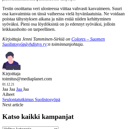
Testin osoittama veri ulosteessa viittaa vahvasti kasvaimeen. Suuri
osa kasvaimista on tässä vaiheessa vielä hyvänlaatuisia. Ne voidaan
poistaa tähystyksen aikana ja näin estää niiden kehittyminen
syöväksi. Pieni osa löydöksistä on jo edennyt syöväksi, jolloin
leikkaushoito on tarpeellinen.
Kirjoittaja Jenni Tamminen-Sirkiä on
Colores – Suomen
Suolistosyöpäyhdistys ry
:n toiminnanjohtaja.
Kirjoittaja
toimitus@mediaplanet.com
01.12.21
Jaa
Jaa
Jaa
Jaa
Aiheet
Seulontatutkimus
Suolistosyöpä
Next article
Katso kaikki kampanjat
Katso