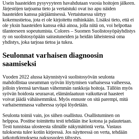
Usein haasteiden pysyvyyteen havahdutaan vuosia hoitojen jälkeen.
Järjestöjen tarjoama tieto ja vertaistuki ovat iso apu näiden
haasteiden kanssa pärjäämisessä. Vertaistuessa siirtyy
kokemustietoa, jota ei ole kirjoitettu mihinkään. Lisäksi tieto, että ei
ole yksin haasteiden kanssa eikä ainoa, jolla niitä on, voi helpottaa
tilanteeseen sopeutumista. Colores – Suomen Suolistosyöpäyhdistys
ry on suolistosyöpään sairastuneiden ja heidän läheistensä oma
yhdistys, joka tarjoaa tietoa ja tukea.
Seulonnat varhaisen diagnoosin
saamiseksi
Vuoden 2022 alussa käynnistyvä suolistosyövän seulonta
mahdollistaa useamman syövän löytymisen varhaisessa vaiheessa,
jolloin yleensä tarvitaan vähemmän rankkoja hoitoja. Tällöin myös
syövän hoidosta seuraavat, elämänlaatuun vaikuttavat haasteet
voivat jäädä vähäisemmiksi. Myös ennuste on sitä parempi, mitä
varhaisemmassa vaiheessa syöpä löydetään.
Seulonta toimii vain, jos siihen osallistuu. Osallistuminen on
helppoa. Postitse toimitettu testi tehdään itse kotona ja palautetaan.
Testi tunnistaa ulosteesta silmälle näkymätöntä verta. Vastaus
tuloksesta tulee kotiin kirjeessä. Jos näytteessä on verta, tehdään
jatkotutkimuksena paksusuolen tähystys.