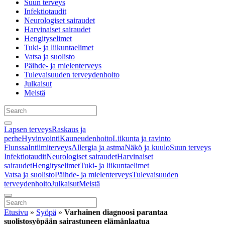
Suun terveys
Infektiotaudit
Neurologiset sairaudet
Harvinaiset sairaudet
Hengityselimet
Tuki- ja liikuntaelimet
Vatsa ja suolisto
Päihde- ja mielenterveys
Tulevaisuuden terveydenhoito
Julkaisut
Meistä
Lapsen terveys
Raskaus ja
perhe
Hyvinvointi
Kauneudenhoito
Liikunta ja ravinto
Flunssa
Intiimiterveys
Allergia ja astma
Näkö ja kuulo
Suun terveys
Infektiotaudit
Neurologiset sairaudet
Harvinaiset
sairaudet
Hengityselimet
Tuki- ja liikuntaelimet
Vatsa ja suolisto
Päihde- ja mielenterveys
Tulevaisuuden
terveydenhoito
Julkaisut
Meistä
Etusivu
»
Syöpä
»
Varhainen diagnoosi parantaa
suolistosyöpään sairastuneen elämänlaatua