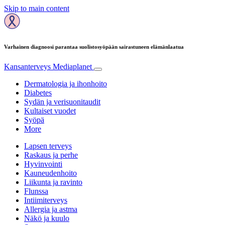
Skip to main content
Varhainen diagnoosi parantaa suolistosyöpään sairastuneen elämänlaatua
Kansanterveys
Mediaplanet
Dermatologia ja ihonhoito
Diabetes
Sydän ja verisuonitaudit
Kultaiset vuodet
Syöpä
More
Lapsen terveys
Raskaus ja perhe
Hyvinvointi
Kauneudenhoito
Liikunta ja ravinto
Flunssa
Intiimiterveys
Allergia ja astma
Näkö ja kuulo