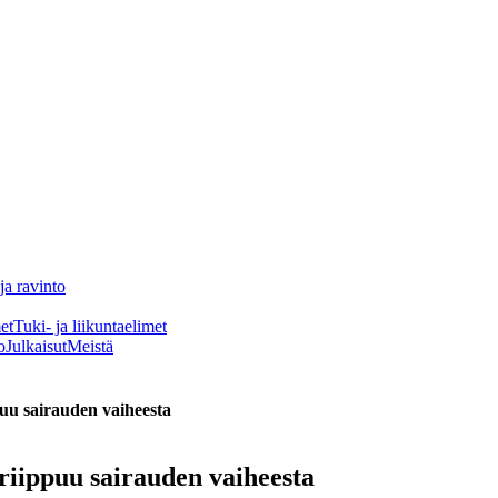
ja ravinto
et
Tuki- ja liikuntaelimet
o
Julkaisut
Meistä
puu sairauden vaiheesta
riippuu sairauden vaiheesta