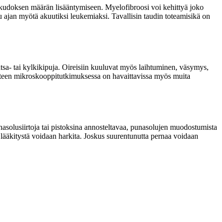
dekudoksen määrän lisääntymiseen. Myelofibroosi voi kehittyä joko
u ajan myötä akuutiksi leukemiaksi. Tavallisin taudin toteamisikä on
sa- tai kylkikipuja. Oireisiin kuuluvat myös laihtuminen, väsymys,
tteen mikroskooppitutkimuksessa on havaittavissa myös muita
punasolusiirtoja tai pistoksina annosteltavaa, punasolujen muodostumista
lääkitystä voidaan harkita. Joskus suurentunutta pernaa voidaan