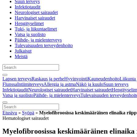
Suun terveys
Infektiotaudit
Neurologiset sairaudet
Harvinaiset sairaudet
Hengityselimet
Tuki- ja liikuntaelimet
Vatsa ja suolisto
Päihde- ja mielenterveys
Tulevaisuuden terveydenhoito
Julkaisut
Meistä
Lapsen terveys
Raskaus ja perhe
Hyvinvointi
Kauneudenhoito
Liikunta 
Flunssa
Intiimiterveys
Allergia ja astma
Näkö ja kuulo
Suun terveys
Infektiotaudit
Neurologiset sairaudet
Harvinaiset sairaudet
Hengityselim
Vatsa ja suolisto
Päihde- ja mielenterveys
Tulevaisuuden terveydenhoit
Etusivu
»
Syöpä
»
Myelofibroosissa keskimääräinen elinaika riip
Hematologiset sairaudet
Myelofibroosissa keskimääräinen elinaika 