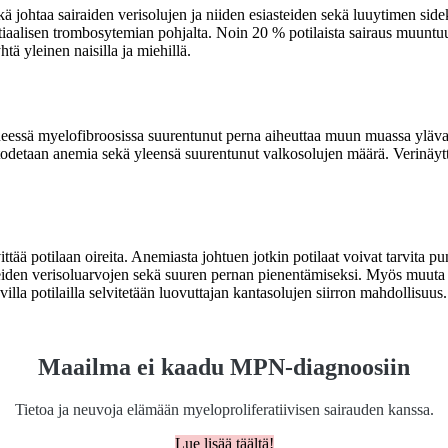
ä johtaa sairaiden verisolujen ja niiden esiasteiden sekä luuytimen si
entiaalisen trombosytemian pohjalta. Noin 20 % potilaista sairaus muuntu
htä yleinen naisilla ja miehillä.
eessä myelofibroosissa suurentunut perna aiheuttaa muun muassa ylävat
todetaan anemia sekä yleensä suurentunut valkosolujen määrä. Verinäy
ittää potilaan oireita. Anemiasta johtuen jotkin potilaat voivat tarvita 
neiden verisoluarvojen sekä suuren pernan pienentämiseksi. Myös muuta 
illa potilailla selvitetään luovuttajan kantasolujen siirron mahdollisuus.
Maailma ei kaadu MPN-diagnoosiin
Tietoa ja neuvoja elämään myeloproliferatiivisen sairauden kanssa.
Lue lisää täältä!