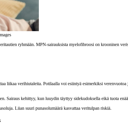
Images
n veritautien ryhmään. MPN-sairauksista myelofibroosi on krooninen veri
taa liikaa verihiutaleita. Potilaalla voi esiintyä esimerkiksi verenvuo
n. Sairaus kehittyy, kun luuydin täyttyy sidekudoksella eikä tuota enää
nasoluja. Liian suuri punasolumäärä kasvattaa veritulpan riskiä.
s