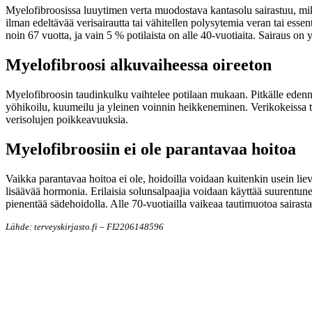
Myelofibroosissa luuytimen verta muodostava kantasolu sairastuu, mik
ilman edeltävää verisairautta tai vähitellen polysytemia veran tai ess
noin 67 vuotta, ja vain 5 % potilaista on alle 40-vuotiaita. Sairaus on y
Myelofibroosi alkuvaiheessa oireeton
Myelofibroosin taudinkulku vaihtelee potilaan mukaan. Pitkälle edenn
yöhikoilu, kuumeilu ja yleinen voinnin heikkeneminen. Verikokeissa 
verisolujen poikkeavuuksia.
Myelofibroosiin ei ole parantavaa hoitoa
Vaikka parantavaa hoitoa ei ole, hoidoilla voidaan kuitenkin usein liev
lisäävää hormonia. Erilaisia solunsalpaajia voidaan käyttää suurentu
pienentää sädehoidolla. Alle 70-vuotiailla vaikeaa tautimuotoa sairastav
Lähde: terveyskirjasto.fi – FI2206148596