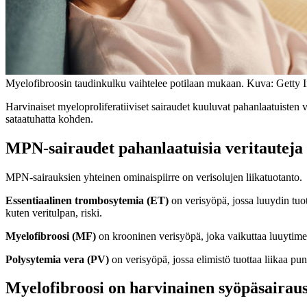
Myelofibroosin taudinkulku vaihtelee potilaan mukaan. Kuva: Getty 
Harvinaiset myeloproliferatiiviset sairaudet kuuluvat pahanlaatuiste
sataatuhatta kohden.
MPN-sairaudet pahanlaatuisia veritauteja
MPN-sairauksien yhteinen ominaispiirre on verisolujen liikatuotanto.
Essentiaalinen trombosytemia (ET)
on verisyöpä, jossa luuydin tuot
kuten veritulpan, riski.
Myelofibroosi (MF)
on krooninen verisyöpä, joka vaikuttaa luuytimee
Polysytemia vera (PV)
on verisyöpä, jossa elimistö tuottaa liikaa pu
Myelofibroosi on harvinainen syöpäsairau