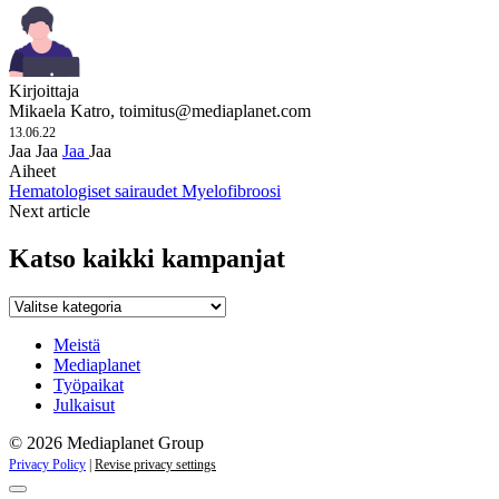
Kirjoittaja
Mikaela Katro,
toimitus@mediaplanet.com
13.06.22
Jaa
Jaa
Jaa
Jaa
Aiheet
Hematologiset sairaudet
Myelofibroosi
Next article
Katso kaikki kampanjat
Katso
kaikki
kampanjat
Meistä
Mediaplanet
Työpaikat
Julkaisut
© 2026 Mediaplanet Group
Privacy Policy
|
Revise privacy settings