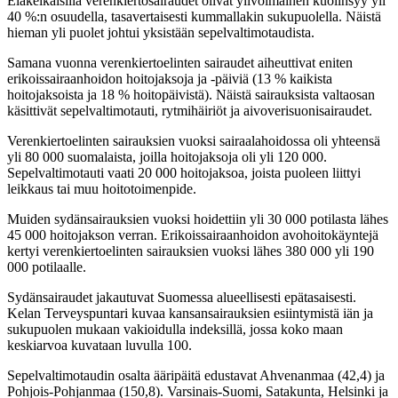
Eläkeikäisillä verenkiertosairaudet olivat ylivoimainen kuolinsyy yli
40 %:n osuudella, tasavertaisesti kummallakin sukupuolella. Näistä
hieman yli puolet johtui yksistään sepelvaltimotaudista.
Samana vuonna verenkiertoelinten sairaudet aiheuttivat eniten
erikoissairaanhoidon hoitojaksoja ja -päiviä (13 % kaikista
hoitojaksoista ja 18 % hoitopäivistä). Näistä sairauksista valtaosan
käsittivät sepelvaltimotauti, rytmihäiriöt ja aivoverisuonisairaudet.
Verenkiertoelinten sairauksien vuoksi sairaalahoidossa oli yhteensä
yli 80 000 suomalaista, joilla hoitojaksoja oli yli 120 000.
Sepelvaltimotauti vaati 20 000 hoitojaksoa, joista puoleen liittyi
leikkaus tai muu hoitotoimenpide.
Muiden sydänsairauksien vuoksi hoidettiin yli 30 000 potilasta lähes
45 000 hoitojakson verran. Erikoissairaanhoidon avohoitokäyntejä
kertyi verenkiertoelinten sairauksien vuoksi lähes 380 000 yli 190
000 potilaalle.
Sydänsairaudet jakautuvat Suomessa alueellisesti epätasaisesti.
Kelan Terveyspuntari kuvaa kansansairauksien esiintymistä iän ja
sukupuolen mukaan vakioidulla indeksillä, jossa koko maan
keskiarvoa kuvataan luvulla 100.
Sepelvaltimotaudin osalta ääripäitä edustavat Ahvenanmaa (42,4) ja
Pohjois-Pohjanmaa (150,8). Varsinais-Suomi, Satakunta, Helsinki ja