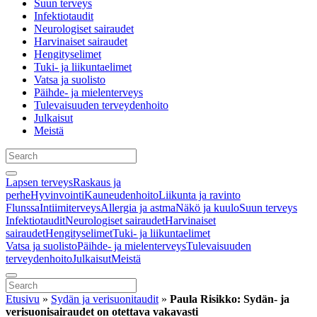
Suun terveys
Infektiotaudit
Neurologiset sairaudet
Harvinaiset sairaudet
Hengityselimet
Tuki- ja liikuntaelimet
Vatsa ja suolisto
Päihde- ja mielenterveys
Tulevaisuuden terveydenhoito
Julkaisut
Meistä
Lapsen terveys
Raskaus ja
perhe
Hyvinvointi
Kauneudenhoito
Liikunta ja ravinto
Flunssa
Intiimiterveys
Allergia ja astma
Näkö ja kuulo
Suun terveys
Infektiotaudit
Neurologiset sairaudet
Harvinaiset
sairaudet
Hengityselimet
Tuki- ja liikuntaelimet
Vatsa ja suolisto
Päihde- ja mielenterveys
Tulevaisuuden
terveydenhoito
Julkaisut
Meistä
Etusivu
»
Sydän ja verisuonitaudit
»
Paula Risikko: Sydän- ja
verisuonisairaudet on otettava vakavasti