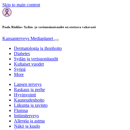
Skip to main content
Paula Risikko: Sydän- ja verisuonisairaudet on otettava vakavasti
Kansanterveys
Mediaplanet
Dermatologia ja ihonhoito
Diabetes
Sydän ja verisuonitaudit
Kultaiset vuodet
Syöpä
More
Lapsen terveys
Raskaus ja perhe
Hyvinvointi
Kauneudenhoito
Liikunta ja ravinto
Flunssa
Intiimiterveys
Allergia ja astma
Näkö ja kuulo