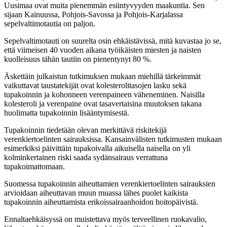
Uusimaa ovat muita pienemmän esiintyvyyden maakuntia. Sen
sijaan Kainuussa, Pohjois-Savossa ja Pohjois-Karjalassa
sepelvaltimotautia on paljon.
Sepelvaltimotauti on suurelta osin ehkäistävissä, mitä kuvastaa jo se,
että viimeisen 40 vuoden aikana työikäisten miesten ja naisten
kuolleisuus tähän tautiin on pienentynyt 80 %.
Äskettäin julkaistun tutkimuksen mukaan miehillä tärkeimmät
vaikuttavat taustatekijät ovat kolesterolitasojen lasku sekä
tupakoinnin ja kohonneen verenpaineen väheneminen. Naisilla
kolesteroli ja verenpaine ovat tasavertaisina muutoksen takana
huolimatta tupakoinnin lisääntymisestä.
Tupakoinnin tiedetään olevan merkittävä riskitekijä
verenkiertoelinten sairauksissa. Kansainvälisten tutkimusten mukaan
esimerkiksi päivittäin tupakoivalla aikuisella naisella on yli
kolminkertainen riski saada sydänsairaus verrattuna
tupakoimattomaan.
Suomessa tupakoinnin aiheuttamien verenkiertoelinten sairauksien
arvioidaan aiheuttavan muun muassa lähes puolet kaikista
tupakoinnin aiheuttamista erikoissairaanhoidon hoitopäivistä.
Ennaltaehkäisyssä on muistettava myös terveellinen ruokavalio,