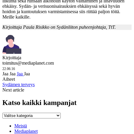
liikunta sekä runsaan alkoholin käytön välttäminen ja lihavuuden
ehkäisy. Sydän- ja verisuonisairauksien ehkäisyssä sekä hyvän
hoidon ja kuntoutuksen varmistamisessa siis riittää paljon töitä.
Meille kaikille.
Kirjoittaja Paula Risikko on Sydänliiton puheenjohtaja, TtT.
Kirjoittaja
toimitus@mediaplanet.com
22.06.16
Jaa
Jaa
Jaa
Jaa
Aiheet
Sydämen terveys
Next article
Katso kaikki kampanjat
Katso
kaikki
kampanjat
Meistä
Mediaplanet