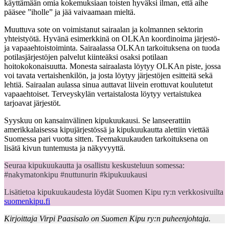
käyttämään omia kokemuksiaan toisten hyväksi ilman, että aihe
pääsee ”iholle” ja jää vaivaamaan mieltä.
Muuttuva sote on voimistanut sairaalan ja kolmannen sektorin
yhteistyötä. Hyvänä esimerkkinä on OLKAn koordinoima järjestö-
ja vapaaehtoistoiminta. Sairaalassa OLKAn tarkoituksena on tuoda
potilasjärjestöjen palvelut kiinteäksi osaksi potilaan
hoitokokonaisuutta. Monesta sairaalasta löytyy OLKAn piste, jossa
voi tavata vertaishenkilön, ja josta löytyy järjestöjen esitteitä sekä
lehtiä. Sairaalan aulassa sinua auttavat liivein erottuvat koulutetut
vapaaehtoiset. Terveyskylän vertaistalosta löytyy vertaistukea
tarjoavat järjestöt.
Syyskuu on kansainvälinen kipukuukausi. Se lanseerattiin
amerikkalaisessa kipujärjestössä ja kipukuukautta alettiin viettää
Suomessa pari vuotta sitten. Teemakuukauden tarkoituksena on
lisätä kivun tuntemusta ja näkyvyyttä.
Seuraa kipukuukautta ja osallistu keskusteluun somessa:
#nakymatonkipu #nuttunurin #kipukuukausi
Lisätietoa kipukuukaudesta löydät Suomen Kipu ry:n verkkosivuilta
suomenkipu.fi
Kirjoittaja Virpi Paasisalo on Suomen Kipu ry:n puheenjohtaja.