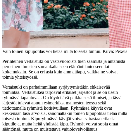
Vain toinen kipupotilas voi tietää miltä toisesta tuntuu. Kuva: Pexels
Perinteinen vertaistuki on vastavuoroista tuen saamista ja antamista
perustuen ihmisten samankaltaiseen elämäntilanteeseen tai
kokemuksiin. Se on eri asia kuin ammattiapu, vaikka ne voivat
toimia yhteistyössä.
Vertaistuki on parhaimmillaan syrjäytymistäkin ehkäisevää
toimintaa. Vertaistukea tarjoavat erilaiset järjestöt ja se on usein
ryhmässä tapahtuvaa. On löydettävä paikka sekä ihmiset, ja tässä
järjestöt tulevat apuun esimerkiksi mainosten teossa sekä
tiedottamalla ryhmistä kotisivuillaan. Ryhmässä käyvät ovat
keskenään tasa-arvoisia, sanomattakin toinen kipupotilas tietää miltä
toisesta tuntuu. Kipuryhmässä kävijät voivat sairastaa erilaisia
kiputiloja, mutta heitä yhdistää kipu. Ryhmät voivat sopia omat
sääntönsä, mutta on muistettava vaitiolovelvollisuus.