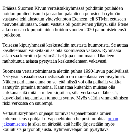
Eräässä Suomen Kivun vertaistukiryhmässä pohdittiin potilaiden
hoidon puutteellisuutta ja saadun palautteen perusteella ryhmän
vastaava teki alustetun yhteydenoton Eteneen, eli STM:n eettiseen
neuvottelukuntaan. Saatu vastaus oli positiivinen yllätys, sillä Etene
aikoo nostaa kipupotilaiden hoidon vuoden 2020 painopisteidensä
joukkoon.
Toisessa kipuryhmässä keskusteltiin mustasta huumorista. Se auttaa
käsittelemään vaikeitakin asioita koomisessa valossa. Ryhmässä
asian saa kerrottua ja ryhmäläiset jopa nauramaan. Tilanteen
rauhoituttua asiasta pystytään keskustelemaan vakavasti.
Suomessa vertaistoiminnasta alettiin puhua 1990-luvun puolivälissä.
Nykyisin sosiaalisessa mediassakin on monenlaisia vertaisryhmiä.
Näiden parhaana etuna on se, että niissä voi olla paikalla vaikka
aamuyön pimeinä tunteina. Kannattaa kuitenkin muistaa olla
tarkkana siitä mitä ja miten kirjoittaa, sillä verkossa ei läheistä,
kasvokkain tapaamisen tunnetta synny. Myös väärin ymmärtämisen
riski verkossa on suurempi.
Vertaistukiryhmien ohjaajat toimivat vapaaehtoisina omien
kokemustensa pohjalta. Vapaaehtoinen helposti unohtaa
oman
jaksamisensa
ja siksi on tärkeää, että heille järjestetään myös
koulutusta ja työnohjausta. Ryhmänvetäjän on pystyttävä