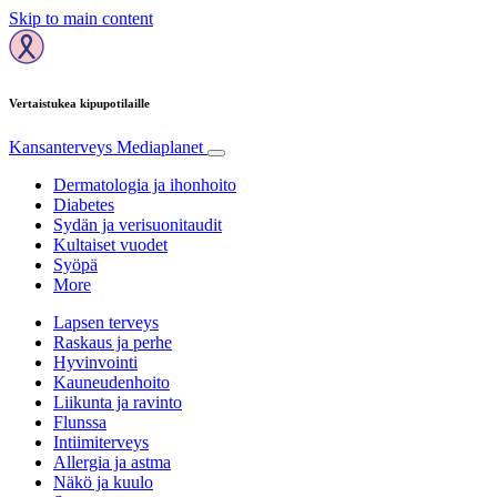
Skip to main content
Vertaistukea kipupotilaille
Kansanterveys
Mediaplanet
Dermatologia ja ihonhoito
Diabetes
Sydän ja verisuonitaudit
Kultaiset vuodet
Syöpä
More
Lapsen terveys
Raskaus ja perhe
Hyvinvointi
Kauneudenhoito
Liikunta ja ravinto
Flunssa
Intiimiterveys
Allergia ja astma
Näkö ja kuulo