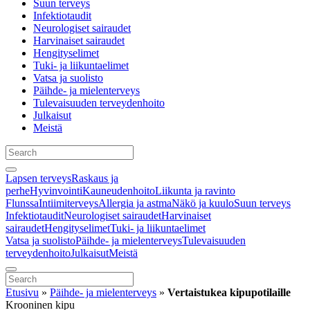
Suun terveys
Infektiotaudit
Neurologiset sairaudet
Harvinaiset sairaudet
Hengityselimet
Tuki- ja liikuntaelimet
Vatsa ja suolisto
Päihde- ja mielenterveys
Tulevaisuuden terveydenhoito
Julkaisut
Meistä
Lapsen terveys
Raskaus ja
perhe
Hyvinvointi
Kauneudenhoito
Liikunta ja ravinto
Flunssa
Intiimiterveys
Allergia ja astma
Näkö ja kuulo
Suun terveys
Infektiotaudit
Neurologiset sairaudet
Harvinaiset
sairaudet
Hengityselimet
Tuki- ja liikuntaelimet
Vatsa ja suolisto
Päihde- ja mielenterveys
Tulevaisuuden
terveydenhoito
Julkaisut
Meistä
Etusivu
»
Päihde- ja mielenterveys
»
Vertaistukea kipupotilaille
Krooninen kipu