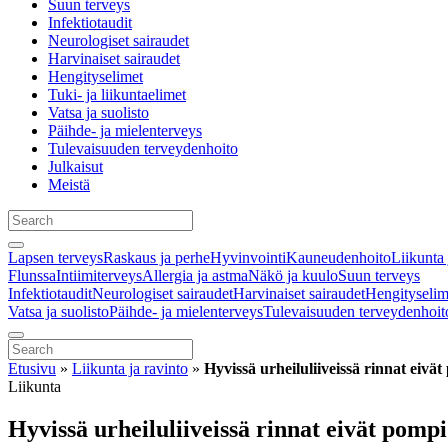
Suun terveys
Infektiotaudit
Neurologiset sairaudet
Harvinaiset sairaudet
Hengityselimet
Tuki- ja liikuntaelimet
Vatsa ja suolisto
Päihde- ja mielenterveys
Tulevaisuuden terveydenhoito
Julkaisut
Meistä
Lapsen terveys
Raskaus ja perhe
Hyvinvointi
Kauneudenhoito
Liikunta 
Flunssa
Intiimiterveys
Allergia ja astma
Näkö ja kuulo
Suun terveys
Infektiotaudit
Neurologiset sairaudet
Harvinaiset sairaudet
Hengityselim
Vatsa ja suolisto
Päihde- ja mielenterveys
Tulevaisuuden terveydenhoit
Etusivu
»
Liikunta ja ravinto
»
Hyvissä urheiluliiveissä rinnat eivä
Liikunta
Hyvissä urheiluliiveissä rinnat eivät pompi