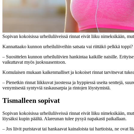
Sopivan kokoisissa urheiluliiveissä rinnat eivät liiku nimeksikään, m
Kannattaako kunnon urheiluliiveihin satsata vai riittäkö pelkkä toppi?
– Suosittelen kunnon urheiluliivien hankintaa kaikille naisille. Erityis
vaikuttavat myös juoksuasentoon.
Komulaisen mukaan kaikenmalliset ja kokoiset rinnat tarvitsevat tukea. J
– Pienetkin rinnat liikkuvat juostessa ja hyppiessä useita senttejä, suu
venymisestä syntyviä raskausarpia ja rintojen löystymistä.
Tismalleen sopivat
Sopivan kokoisissa urheiluliiveissä rinnat eivät liiku nimeksikään, mutta
löysäksi kupin päältä. Alareunan tulee pysyä napakasti paikallaan.
– Jos liivit puristavat tai hankaavat kainaloista tai hartioista, ne ovat