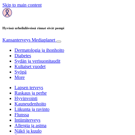
Skip to main content
Hyvissä urheiluliiveissä rinnat eivät pompi
Kansanterveys
Mediaplanet
Dermatologia ja ihonhoito
Diabetes
Sydän ja verisuonitaudit
Kultaiset vuodet
Syöpä
More
Lapsen terveys
Raskaus ja perhe
Hyvinvointi
Kauneudenhoito
Liikunta ja ravinto
Flunssa
Intiimiterveys
Allergia ja astma
Näkö ja kuulo