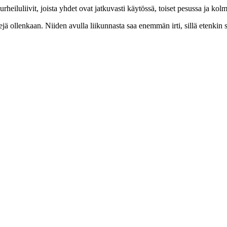
heiluliivit, joista yhdet ovat jatkuvasti käytössä, toiset pesussa ja k
ivejä ollenkaan. Niiden avulla liikunnasta saa enemmän irti, sillä etenk