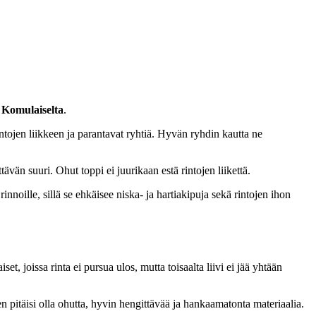
 Komulaiselta
.
rintojen liikkeen ja parantavat ryhtiä. Hyvän ryhdin kautta ne
ävän suuri. Ohut toppi ei juurikaan estä rintojen liikettä.
nnoille, sillä se ehkäisee niska- ja hartiakipuja sekä rintojen ihon
et, joissa rinta ei pursua ulos, mutta toisaalta liivi ei jää yhtään
den pitäisi olla ohutta, hyvin hengittävää ja hankaamatonta materiaalia.