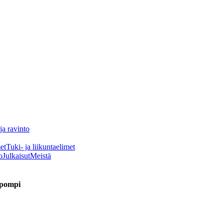
ja ravinto
et
Tuki- ja liikuntaelimet
o
Julkaisut
Meistä
t pompi