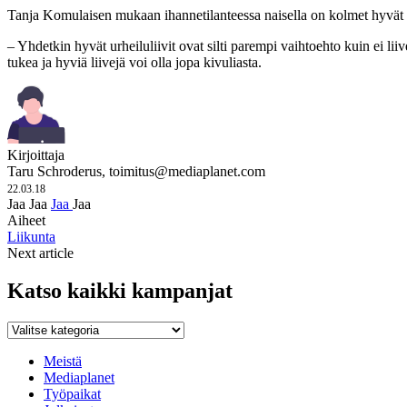
Tanja Komulaisen mukaan ihannetilanteessa naisella on kolmet hyvät ur
– Yhdetkin hyvät urheiluliivit ovat silti parempi vaihtoehto kuin ei li
tukea ja hyviä liivejä voi olla jopa kivuliasta.
Kirjoittaja
Taru Schroderus,
toimitus@mediaplanet.com
22.03.18
Jaa
Jaa
Jaa
Jaa
Aiheet
Liikunta
Next article
Katso kaikki kampanjat
Katso
kaikki
kampanjat
Meistä
Mediaplanet
Työpaikat