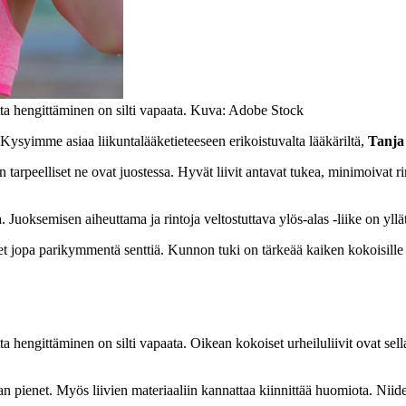
utta hengittäminen on silti vapaata. Kuva: Adobe Stock
 Kysyimme asiaa liikuntalääketieteeseen erikoistuvalta lääkäriltä,
Tanja
en tarpeelliset ne ovat juostessa. Hyvät liivit antavat tukea, minimoivat 
uoksemisen aiheuttama ja rintoja veltostuttava ylös-alas -liike on yllätt
ret jopa parikymmentä senttiä. Kunnon tuki on tärkeää kaiken kokoisille ri
 hengittäminen on silti vapaata. Oikean kokoiset urheiluliivit ovat sellais
 liian pienet. Myös liivien materiaaliin kannattaa kiinnittää huomiota. Nii