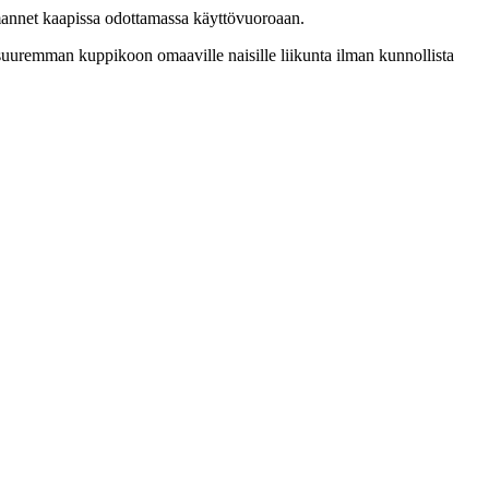
olmannet kaapissa odottamassa käyttövuoroaan.
in suuremman kuppikoon omaaville naisille liikunta ilman kunnollista