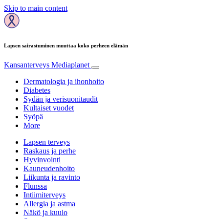
Skip to main content
Lapsen sairastuminen muuttaa koko perheen elämän
Kansanterveys
Mediaplanet
Dermatologia ja ihonhoito
Diabetes
Sydän ja verisuonitaudit
Kultaiset vuodet
Syöpä
More
Lapsen terveys
Raskaus ja perhe
Hyvinvointi
Kauneudenhoito
Liikunta ja ravinto
Flunssa
Intiimiterveys
Allergia ja astma
Näkö ja kuulo