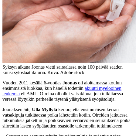
Syksyn aikana Joonas vietti sairaalassa noin 100 päivää saaden
kuusi sytostaattikuuria. Kuva: Adobe stock
Vuoden 2011 kesällä 6-vuotias
Joonas
oli aloittamassa koulun
ensimmäistä luokkaa, kun hänellä todettiin
akuutti myelooinen
leukemia
eli AML. Oireina oli ollut vatsakipua, jota tutkittaessa
veressä löytyikin perheelle täytenä yllätyksenä syöpäsoluja.
Joonaksen äiti,
Ulla Myllylä
kertoo, että ensimmäisen kerran
vatsakipuja tutkittaessa poika lähetettiin kotiin. Oireiden jatkuessa
tutkimuksia jatkettiin ja poikkeavien veriarvojen seurauksena poika
siirrettiin lasten syöpätautien osastolle tarkempiin tutkimukseen.