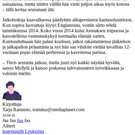
sairaalassa, mutta niiden välillä hän vietti paljon aikaa myös kotona
– tällä kertaa seuranaan äiti.
Jatkohoitoja kaavailtaessa päädyttiin allogeeniseen kantasolusiirtoon.
Kun sopiva luovuttaja löytyi Englannista, voitiin siirto tehdä
tammikuussa 2014. Koko vuosi 2014 kului Joonaksen toipuessa ja
kasvatellessa vastustuskykyä normaalia elämää varten.
Kuntouduttuaan hän palasi kouluun, jatkoi rakastamiensa jääkiekon
ja jalkapallon pelaamista ja nyt hän saa vihdoin viettää tavallista 12-
vuotiaan pojan elämää perheensä ja kaveriensa parissa.
– Tiivis seuranta jatkuu, mutta juuri nyt kaikki näyttää hyvältä,
sanoo Myllylä ja katsoo poikansa tulevaisuuteen toiveikkaana ja
valoisin mielin.
Kirjoittaja
Tarja Rannisto,
toimitus@mediaplanet.com
10.04.16
Jaa
Jaa
Jaa
Jaa
Aiheet
lastentaudit
Leukemia