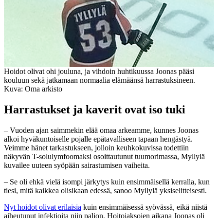
Hoidot olivat ohi jouluna, ja vihdoin huhtikuussa Joonas pääsi
kouluun sekä jatkamaan normaalia elämäänsä harrastuksineen.
Kuva: Oma arkisto
Harrastukset ja kaverit ovat iso tuki
– Vuoden ajan saimmekin elää omaa arkeamme, kunnes Joonas
alkoi hyväkuntoiselle pojalle epätavalliseen tapaan hengästyä.
Veimme hänet tarkastukseen, jolloin keuhkokuvissa todettiin
näkyvän T-solulymfoomaksi osoittautunut tuumorimassa, Myllylä
kuvailee uuteen syöpään sairastumisen vaiheita.
– Se oli ehkä vielä isompi järkytys kuin ensimmäisellä kerralla, kun
tiesi, mitä kaikkea olisikaan edessä, sanoo Myllylä yksiselitteisesti.
Nyt hoidot olivat erilaisia
kuin ensimmäisessä syövässä, eikä niistä
aiheutunut infektioita niin paljon. Hoitojaksojen aikana Joonas oli