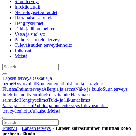
Suun terveys
Infektiotaudit
Neurologiset sairaudet
Harvinaiset sairaudet
Hengityselimet
Tuki- ja liikuntaelimet
Vatsa ja suolisto
Päihde- ja mielenterveys
Tulevaisuuden terveydenhoito
Julkaisut
Meistä
Lapsen terveys
Raskaus ja
perhe
Hyvinvointi
Kauneudenhoito
Liikunta ja ravinto
Flunssa
Intiimiterveys
Allergia ja astma
Näkö ja kuulo
Suun terveys
Infektiotaudit
Neurologiset sairaudet
Harvinaiset
sairaudet
Hengityselimet
Tuki- ja liikuntaelimet
Vatsa ja suolisto
Päihde- ja mielenterveys
Tulevaisuuden
terveydenhoito
Julkaisut
Meistä
Etusivu
»
Lapsen terveys
»
Lapsen sairastuminen muuttaa koko
perheen elämän