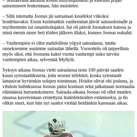
– Seuraavana aamuna tehtiin luuydinpunktio ja todettiin pojan
sairastuneen leukemiaan, hän muistelee.
– Siltä istumalta Joonas jäi sairaalaan kuudeksi viikoksi
hoidettavaksi. Ensin kummatkin vanhemmat jäivät sairauslomalle ja
myöhemmin isä omaishoitajaksi. Isä oli päivät Joonaksen kanssa ja
minä menin sinne heti töiden jälkeen illaksi, kunnes Joonas nukahti.
– Vanhempien ei ollut mahdollista yöpyä sairaalassa, mutta
onneksemme asuimme sairaalan lähellä. Vuorottelu oli tarpeellista
myös siksi, että Joonasta kaksi vuotta vanhempi sisko tarvitsi
vanhempien aikaa, selventää Myllylä.
Syksyn aikana Joonas vietti sairaalassa noin 100 päivää saaden
kuusi sytostaattikuuria, joita seurasi infektiot, koska sytostaatit
lamasivat hyvienkin solujen toiminnan. Hoidot olivat ohi jouluna, ja
vihdoin huhtikuussa Joonas pääsi kouluun sekä jatkamaan normaalia
elämäänsä harrastuksineen. Sairaala-aikana Joonas oli ollut muiden
muassa kavereistaan eristettynä lisäinfektioiden estämiseksi, ja ilo
olikin suuri, kun hän nyt saattoi viettää heidänkin kanssaan aikaa.