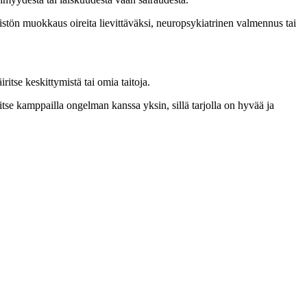
äristön muokkaus oireita lievittäväksi, neuropsykiatrinen valmennus tai
itse keskittymistä tai omia taitoja.
e kamppailla ongelman kanssa yksin, sillä tarjolla on hyvää ja