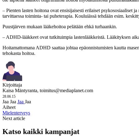
– Pienten lasten hoitona ovat ensisijaisesti erilaiset psykososiaaliset
tarvittaessa toiminta- tai puheterapia. Kouluiässä tehdään esim. keskitty
Puustjärven mukaan lääkehoitoa pelätään ehkä turhaankin.
– ADHD-lääkkeet ovat tutkituimpia lastenlääkkeistä. Lääkityksen aikana
Hoitamattomana ADHD saattaa johtaa epäonnistumisten kautta masennuk
tehokasta hoitoa.
Kirjoittaja
Kaisa Mäntyranta,
toimitus@mediaplanet.com
28.06.15
Jaa
Jaa
Jaa
Jaa
Aiheet
Mielenterveys
Next article
Katso kaikki kampanjat