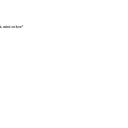
ä, mistä on kyse”