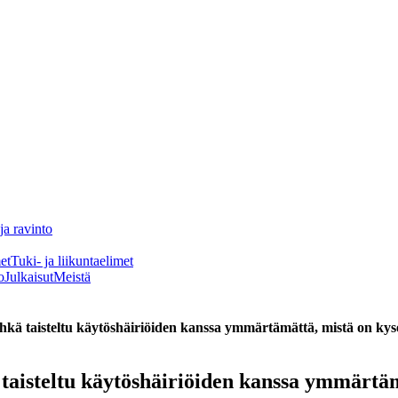
ja ravinto
et
Tuki- ja liikuntaelimet
o
Julkaisut
Meistä
kä taisteltu käytöshäiriöiden kanssa ymmärtämättä, mistä on kys
taisteltu käytöshäiriöiden kanssa ymmärtäm