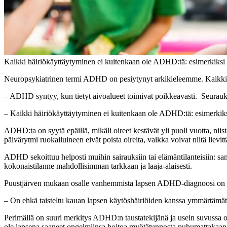
Kaikki häiriökäyttäytyminen ei kuitenkaan ole ADHD:tä: esimerkiksi v
Neuropsykiatrinen termi ADHD on pesiytynyt arkikieleemme. Kaikki yl
– ADHD syntyy, kun tietyt aivoalueet toimivat poikkeavasti. Seuraukse
– Kaikki häiriökäyttäytyminen ei kuitenkaan ole ADHD:tä: esimerkiksi v
ADHD:ta on syytä epäillä, mikäli oireet kestävät yli puoli vuotta, niist
päivärytmi ruokailuineen eivät poista oireita, vaikka voivat niitä liev
ADHD sekoittuu helposti muihin sairauksiin tai elämäntilanteisiin: sa
kokonaistilanne mahdollisimman tarkkaan ja laaja-alaisesti.
Puustjärven mukaan osalle vanhemmista lapsen ADHD-diagnoosi on 
– On ehkä taisteltu kauan lapsen käytöshäiriöiden kanssa ymmärtämätt
Perimällä on suuri merkitys ADHD:n taustatekijänä ja usein suvussa o
ole lapsena saaneet ongelmiinsa hoitoa myötätunnosta puhumattakaan. 