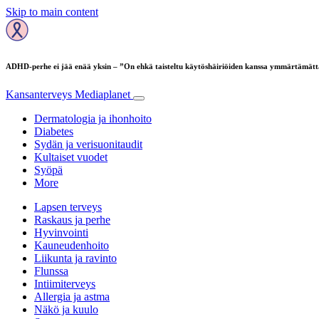
Skip to main content
ADHD-perhe ei jää enää yksin – ”On ehkä taisteltu käytöshäiriöiden kanssa ymmärtämätt
Kansanterveys
Mediaplanet
Dermatologia ja ihonhoito
Diabetes
Sydän ja verisuonitaudit
Kultaiset vuodet
Syöpä
More
Lapsen terveys
Raskaus ja perhe
Hyvinvointi
Kauneudenhoito
Liikunta ja ravinto
Flunssa
Intiimiterveys
Allergia ja astma
Näkö ja kuulo