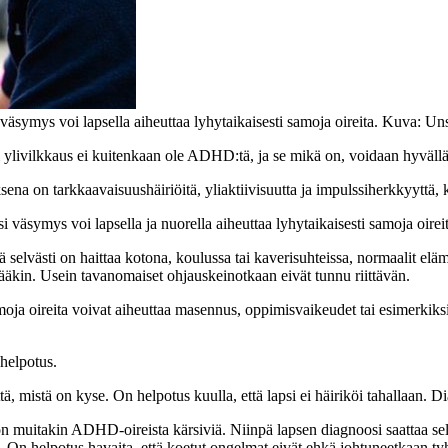
äsymys voi lapsella aiheuttaa lyhytaikaisesti samoja oireita. Kuva: Un
ivilkkaus ei kuitenkaan ole ADHD:tä, ja se mikä on, voidaan hyvällä 
na on tarkkaavaisuushäiriöitä, yliaktiivisuutta ja impulssiherkkyyttä, 
äsymys voi lapsella ja nuorella aiheuttaa lyhytaikaisesti samoja oireita
ä selvästi on haittaa kotona, koulussa tai kaverisuhteissa, normaalit eläm
ittääkin. Usein tavanomaiset ohjauskeinotkaan eivät tunnu riittävän.
moja oireita voivat aiheuttaa masennus, oppimisvaikeudet tai esimerkiks
helpotus.
ä, mistä on kyse. On helpotus kuulla, että lapsi ei häiriköi tahallaan
n muitakin ADHD-oireista kärsiviä. Niinpä lapsen diagnoosi saattaa se
On helpotus havaita, että koetut ongelmat eivät ehkä johtuneetkaan tyh