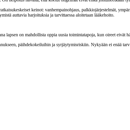
 ja ratkaisukeskeiset keinot: vanhempainohjaus, palkkiojärjestelmät, ymp
mistä auttavia harjoituksia ja tarvittaessa aloitetaan lääkehoito.
 lapsen on mahdollista oppia uusia toimintatapoja, kun oireet eivät häir
seen, päihdekokeiluihin ja syrjäytymisriskiin. Nykyään ei enää tarvits