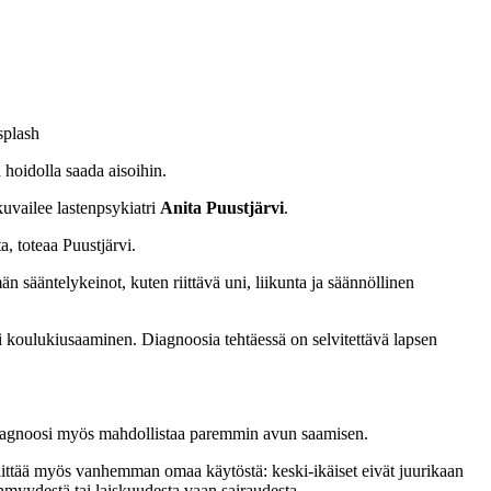
splash
hoidolla saada aisoihin.
kuvailee lastenpsykiatri
Anita Puustjärvi
.
, toteaa Puustjärvi.
än sääntelykeinot, kuten riittävä uni, liikunta ja säännöllinen
i koulukiusaaminen. Diagnoosia tehtäessä on selvitettävä lapsen
. Diagnoosi myös mahdollistaa paremmin avun saamisen.
littää myös vanhemman omaa käytöstä: keski-ikäiset eivät juurikaan
myydestä tai laiskuudesta vaan sairaudesta.