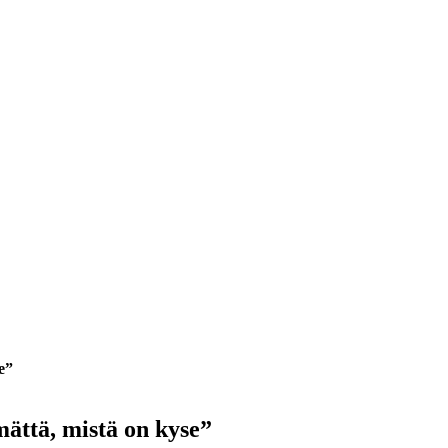
e”
ättä, mistä on kyse”