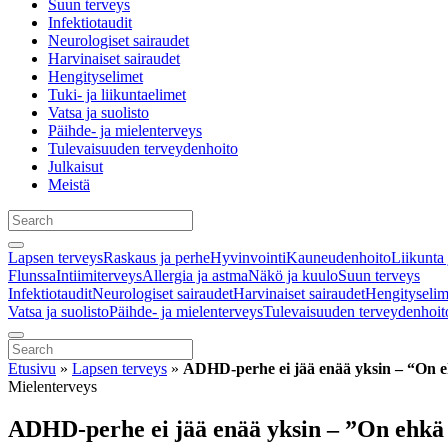
Suun terveys
Infektiotaudit
Neurologiset sairaudet
Harvinaiset sairaudet
Hengityselimet
Tuki- ja liikuntaelimet
Vatsa ja suolisto
Päihde- ja mielenterveys
Tulevaisuuden terveydenhoito
Julkaisut
Meistä
Lapsen terveys
Raskaus ja perhe
Hyvinvointi
Kauneudenhoito
Liikunta 
Flunssa
Intiimiterveys
Allergia ja astma
Näkö ja kuulo
Suun terveys
Infektiotaudit
Neurologiset sairaudet
Harvinaiset sairaudet
Hengityselim
Vatsa ja suolisto
Päihde- ja mielenterveys
Tulevaisuuden terveydenhoit
Etusivu
»
Lapsen terveys
»
ADHD-perhe ei jää enää yksin – “On eh
Mielenterveys
ADHD-perhe ei jää enää yksin – ”On ehkä 