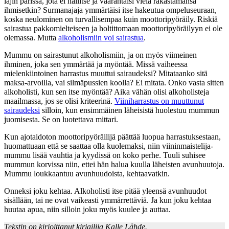
lajin parissa, jota ei hallitse ja vaarantaisi vielä rakastamansa
ihmisetkin? Surmanajaja ymmärtäisi itse hakeutua ompeluseuraan,
koska neulominen on turvallisempaa kuin moottoripyöräily. Riskiä
sairastua pakkomielteiseen ja holtittomaan moottoripyöräilyyn ei ole
olemassa. Mutta
alkoholismiin voi sairastua
.
Mummu on sairastunut alkoholismiin, ja on myös viimeinen
ihminen, joka sen ymmärtää ja myöntää. Missä vaiheessa
mielenkiintoinen harrastus muuttui sairaudeksi? Mitataanko sitä
maksa-arvoilla, vai silmäpussien koolla? Ei mitata. Onko vasta sitten
alkoholisti, kun sen itse myöntää? Aika vähän olisi alkoholisteja
maailmassa, jos se olisi kriteerinä.
Viiniharrastus on muuttunut
sairaudeksi
silloin, kun ensimmäinen läheisistä huolestuu mummun
juomisesta. Se on luotettava mittari.
Kun ajotaidoton moottoripyöräilijä päättää luopua harrastuksestaan,
huomattuaan että se saattaa olla kuolemaksi, niin viininmaistelija-
mummu lisää vauhtia ja kyydissä on koko perhe. Tuuli suhisee
mummun korvissa niin, ettei hän halua kuulla läheisten avunhuutoja.
Mummu loukkaantuu avunhuudoista, kehtaavatkin.
Onneksi joku kehtaa. Alkoholisti itse pitää yleensä avunhuudot
sisällään, tai ne ovat vaikeasti ymmärrettäviä. Ja kun joku kehtaa
huutaa apua, niin silloin joku myös kuulee ja auttaa.
Tekstin on kirjoittanut kirjailija Kalle Lähde.