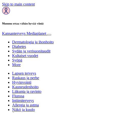
Skip to main content
Mummu ottaa vähän hyvää viiniä
Kansanterveys
Mediaplanet
Dermatologia ja ihonhoito
Diabetes
Sydän ja verisuonitaudit
Kultaiset vuodet
Syöpä
More
Lapsen terveys
Raskaus ja perhe
Hyvinvointi
Kauneudenhoito
Liikunta ja ravinto
Flunssa
Intiimiterveys
Allergia ja astma
Näkö ja kuulo