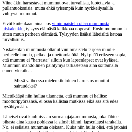
Viinejäkin harrastavat mummut ovat turvallisia, luotettavia ja
pullantuoksuisia, mutta ehkä tylsempiä kuin nyrkkeilysalilla
viihtyvät mummut.
Eivät kuitenkaan aina. Jos
viininmaistelu ottaa mummusta
niskalenkin
, tylsyys elämästä kaikkoaa nopeasti. Ensin mummun ja
sitten muun perheen elämästä. Tylsyyden lisäksi läheisiltä katoaa
turvallisuus.
Niskalenkin mummusta ottanut viininmaistelu tarjoaa muulle
perheelle huolta, pelkoa ja unettomia öitä. Nyt pitää erikseen sopia,
että mummu ei ”harrasta” silloin kun lapsenlapset ovat kylässä.
Mummun mahdollinen päihtymys tarkastetaan aina soittamalla
ennen vierailua.
Missä vaiheessa mielenkiintoinen harrastus muuttui
sairaudeksi?
Miettikääpä niin hullua tilannetta, että mummu ei hallitse
moottoripyöräänsä, ei osaa kallistaa mutkissa eikä saa sitä edes
pysähtymään.
Läheiset ovat kauhuissaan surmanajaja-mummusta, joka lähtee
pihasta aina kaasu pohjassa ja silmät kiinni, lapsenlapsi tarakalla.
No, ei sellaista mummua olekaan. Kuka niin hullu olisi, että jatkaisi