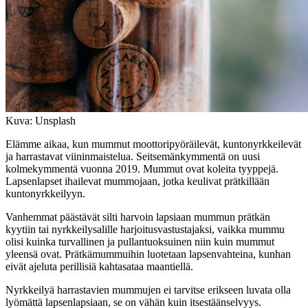
Kuva: Unsplash
Elämme aikaa, kun mummut moottoripyöräilevät, kuntonyrkkeilevät
ja harrastavat viininmaistelua. Seitsemänkymmentä on uusi
kolmekymmentä vuonna 2019. Mummut ovat koleita tyyppejä.
Lapsenlapset ihailevat mummojaan, jotka keulivat prätkillään
kuntonyrkkeilyyn.
Vanhemmat päästävät silti harvoin lapsiaan mummun prätkän
kyytiin tai nyrkkeilysalille harjoitusvastustajaksi, vaikka mummu
olisi kuinka turvallinen ja pullantuoksuinen niin kuin mummut
yleensä ovat. Prätkämummuihin luotetaan lapsenvahteina, kunhan
eivät ajeluta perillisiä kahtasataa maantiellä.
Nyrkkeilyä harrastavien mummujen ei tarvitse erikseen luvata olla
lyömättä lapsenlapsiaan, se on vähän kuin itsestäänselvyys.