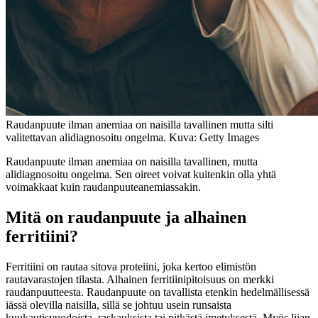
Raudanpuute ilman anemiaa on naisilla tavallinen mutta silti
valitettavan alidiagnosoitu ongelma. Kuva: Getty Images
Raudanpuute ilman anemiaa on naisilla tavallinen, mutta
alidiagnosoitu ongelma. Sen oireet voivat kuitenkin olla yhtä
voimakkaat kuin raudanpuuteanemiassakin.
Mitä on raudanpuute ja alhainen
ferritiini?
Ferritiini on rautaa sitova proteiini, joka kertoo elimistön
rautavarastojen tilasta. Alhainen ferritiinipitoisuus on merkki
raudanpuutteesta. Raudanpuute on tavallista etenkin hedelmällisessä
iässä olevilla naisilla, sillä se johtuu usein runsaista
kuukautisvuodoista, raskauksista tai pitkästä imetyksestä. Myös liian