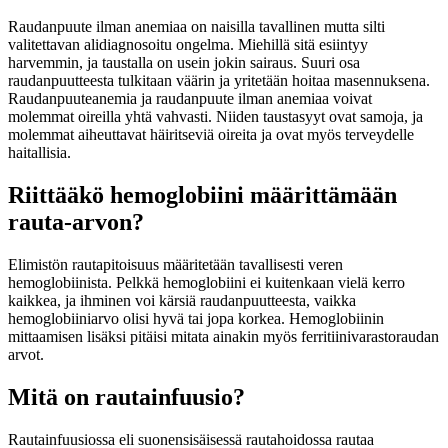
Raudanpuute ilman anemiaa on naisilla tavallinen mutta silti
valitettavan alidiagnosoitu ongelma. Miehillä sitä esiintyy
harvemmin, ja taustalla on usein jokin sairaus. Suuri osa
raudanpuutteesta tulkitaan väärin ja yritetään hoitaa masennuksena.
Raudanpuuteanemia ja raudanpuute ilman anemiaa voivat
molemmat oireilla yhtä vahvasti. Niiden taustasyyt ovat samoja, ja
molemmat aiheuttavat häiritseviä oireita ja ovat myös terveydelle
haitallisia.
Riittääkö hemoglobiini määrittämään
rauta-arvon?
Elimistön rautapitoisuus määritetään tavallisesti veren
hemoglobiinista. Pelkkä hemoglobiini ei kuitenkaan vielä kerro
kaikkea, ja ihminen voi kärsiä raudanpuutteesta, vaikka
hemoglobiiniarvo olisi hyvä tai jopa korkea. Hemoglobiinin
mittaamisen lisäksi pitäisi mitata ainakin myös ferritiinivarastoraudan
arvot.
Mitä on rautainfuusio?
Rautainfuusiossa eli suonensisäisessä rautahoidossa rautaa