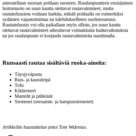
annostellaan suoraan potilaan suoneen. Raudanpuutteen ensisijainen
hoitomuoto on suun kautta otettavat rautavalmisteet, mutta
rautainfuusiota voidaan harkita, mikäli potilaalla on esimerkiksi
sydämen vajaatoimintaa tai tulehduksellinen suolistosairaus.
Rautainfuusio voi olla paikallaan myös silloin, jos suun kautta
otettavat rautavalmisteet aiheuttavat voimakkaita haittavaikutuksia
tai jos raudanpuute ei korjaudu rautavalmisteita nauttimalla.
Runsaasti rautaa sisältäviä ruoka-aineita:
Täysjyväpasta
Ruis- ja kauraleipä
Tofu
Kikherneet
Mantelit ja pähkinät
Siemenet (seesamin- ja hampunsiemenet)
Artikkeliin haastattelun antoi Tom Widenius.