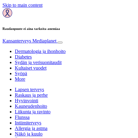
Skip to main content
Raudanpuute ei aina tarkoita anemiaa
Kansanterveys
Mediaplanet
Dermatologia ja ihonhoito
Diabetes
Sydän ja verisuonitaudit
Kultaiset vuodet
Syöpä
More
Lapsen terveys
Raskaus ja perhe
Hyvinvointi
Kauneudenhoito
Liikunta ja ravinto
Flunssa
Intiimiterveys
Allergia ja astma
Näkö ja kuulo