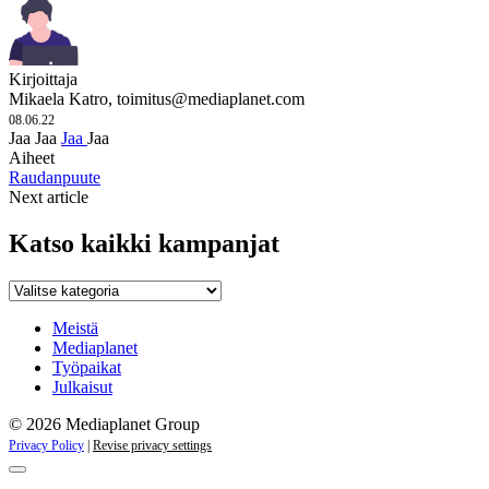
Kirjoittaja
Mikaela Katro,
toimitus@mediaplanet.com
08.06.22
Jaa
Jaa
Jaa
Jaa
Aiheet
Raudanpuute
Next article
Katso kaikki kampanjat
Katso
kaikki
kampanjat
Meistä
Mediaplanet
Työpaikat
Julkaisut
© 2026 Mediaplanet Group
Privacy Policy
|
Revise privacy settings