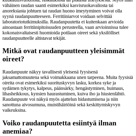
vähäinen raudan saanti esimerkiksi kasvisruokavaliosta tai
anoreksiasta johtuen tai raudan huono imeytyminen voivat olla
syynä raudanpuutteeseen. Ferritiiniarvot voidaan selvittää
laboratoriotutkimuksilla. Raudanpuutetta ei kuitenkaan arvioida
ainoastaan ferritiinipitoisuuden perusteella, vaan arvioinnissa tulee
kokonaisvaltaisesti huomioida potilaan oireet sekä yksilölliset
raudanpuutteelle altistavat tekijät.
Mitkä ovat raudanpuutteen yleisimmät
oireet?
Raudanpuute näkyy tavallisesti yleisenä fyysisenä
jaksamattomuutena sekä voimakkaana unen tarpeena. Muita fyysisiä
oireita ovat esimerkiksi suorituskyvyn lasku, korkea syke ja
sydämen tykytys, kalpeus, päänsärky, hengästyminen, huimaus,
lihasheikkous, kynsien haurastuminen, kuiva iho ja hiustenlähtö.
Raudanpuute voi näkyä myös ajattelun hidastumisena ja niin
sanottuna aivosumuna, muistihäiriöinä sekä keskittymiskyvyn
vaikeuksina.
Voiko raudanpuutetta esiintyä ilman
anemiaa?