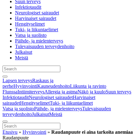
Suun terveys
Infektiotaudit
Neurologiset sairaudet
Harvinaiset sairaudet
Hengityselimet
Tuki- ja liikuntaelimet
Vatsa ja suolisto
Päihde- ja mielenterveys
Tulevaisuuden terveydenhoito
Julkaisut
Meistä
Lapsen terveys
Raskaus ja
perhe
Hyvinvointi
Kauneudenhoito
Liikunta ja ravinto
Flunssa
Intiimiterveys
Allergia ja astma
Näkö ja kuulo
Suun terveys
Infektiotaudit
Neurologiset sairaudet
Harvinaiset
sairaudet
Hengityselimet
Tuki- ja liikuntaelimet
Vatsa ja suolisto
Päihde- ja mielenterveys
Tulevaisuuden
terveydenhoito
Julkaisut
Meistä
Etusivu
»
Hyvinvointi
»
Raudanpuute ei aina tarkoita anemiaa
Raudanpuute