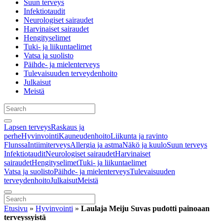
Suun terveys
Infektiotaudit
Neurologiset sairaudet
Harvinaiset sairaudet
Hengityselimet
Tuki- ja liikuntaelimet
Vatsa ja suolisto
Päihde- ja mielenterveys
Tulevaisuuden terveydenhoito
Julkaisut
Meistä
Lapsen terveys
Raskaus ja
perhe
Hyvinvointi
Kauneudenhoito
Liikunta ja ravinto
Flunssa
Intiimiterveys
Allergia ja astma
Näkö ja kuulo
Suun terveys
Infektiotaudit
Neurologiset sairaudet
Harvinaiset
sairaudet
Hengityselimet
Tuki- ja liikuntaelimet
Vatsa ja suolisto
Päihde- ja mielenterveys
Tulevaisuuden
terveydenhoito
Julkaisut
Meistä
Etusivu
»
Hyvinvointi
»
Laulaja Meiju Suvas pudotti painoaan
terveyssyistä