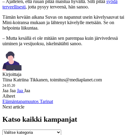
– Ajattelen, että ruuan pitää maistua hyvältä. Silti pitää
syödä
terveellisesti
, jotta pysyy terveenä, hän sanoo.
Tämän kevään aikana Suvas on napannut usein kävelysauvat tai
Mini-koiransa mukaan ja lähtenyt kävelylle metsään. Se on
helpointa liikuntaa.
– Mutta kesällä ei ole mitään sen parempaa kuin järvivedessä
uiminen ja vesijuoksu, iskelmätähti sanoo.
Kirjoittaja
Tiina Katriina Tikkanen,
toimitus@mediaplanet.com
24.05.20
Jaa
Jaa
Jaa
Jaa
Aiheet
Elämäntapamuutos
Tarinat
Next article
Katso kaikki kampanjat
Katso