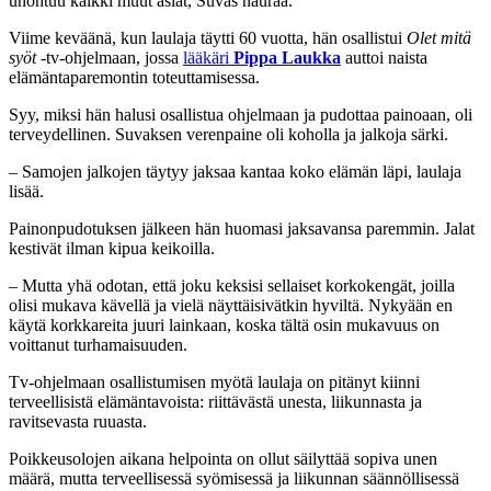
unohtuu kaikki muut asiat, Suvas nauraa.
Viime keväänä, kun laulaja täytti 60 vuotta, hän osallistui
Olet mitä
syöt
-tv-ohjelmaan, jossa
lääkäri
Pippa Laukka
auttoi naista
elämäntaparemontin toteuttamisessa.
Syy, miksi hän halusi osallistua ohjelmaan ja pudottaa painoaan, oli
terveydellinen. Suvaksen verenpaine oli koholla ja jalkoja särki.
– Samojen jalkojen täytyy jaksaa kantaa koko elämän läpi, laulaja
lisää.
Painonpudotuksen jälkeen hän huomasi jaksavansa paremmin. Jalat
kestivät ilman kipua keikoilla.
– Mutta yhä odotan, että joku keksisi sellaiset korkokengät, joilla
olisi mukava kävellä ja vielä näyttäisivätkin hyviltä. Nykyään en
käytä korkkareita juuri lainkaan, koska tältä osin mukavuus on
voittanut turhamaisuuden.
Tv-ohjelmaan osallistumisen myötä laulaja on pitänyt kiinni
terveellisistä elämäntavoista: riittävästä unesta, liikunnasta ja
ravitsevasta ruuasta.
Poikkeusolojen aikana helpointa on ollut säilyttää sopiva unen
määrä, mutta terveellisessä syömisessä ja liikunnan säännöllisessä