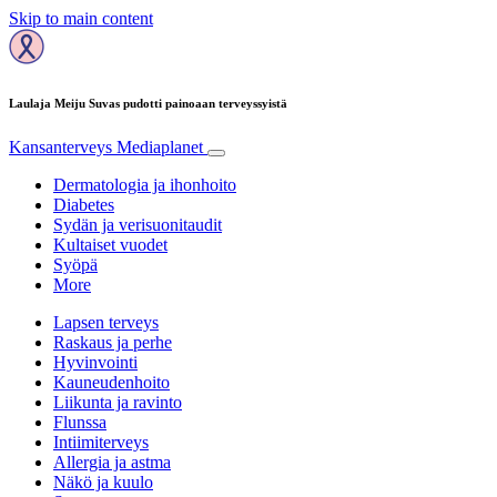
Skip to main content
Laulaja Meiju Suvas pudotti painoaan terveyssyistä
Kansanterveys
Mediaplanet
Dermatologia ja ihonhoito
Diabetes
Sydän ja verisuonitaudit
Kultaiset vuodet
Syöpä
More
Lapsen terveys
Raskaus ja perhe
Hyvinvointi
Kauneudenhoito
Liikunta ja ravinto
Flunssa
Intiimiterveys
Allergia ja astma
Näkö ja kuulo