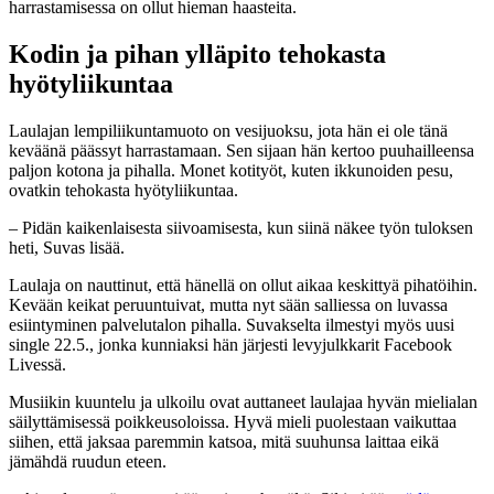
harrastamisessa on ollut hieman haasteita.
Kodin ja pihan ylläpito tehokasta
hyötyliikuntaa
Laulajan lempiliikuntamuoto on vesijuoksu, jota hän ei ole tänä
keväänä päässyt harrastamaan. Sen sijaan hän kertoo puuhailleensa
paljon kotona ja pihalla. Monet kotityöt, kuten ikkunoiden pesu,
ovatkin tehokasta hyötyliikuntaa.
– Pidän kaikenlaisesta siivoamisesta, kun siinä näkee työn tuloksen
heti, Suvas lisää.
Laulaja on nauttinut, että hänellä on ollut aikaa keskittyä pihatöihin.
Kevään keikat peruuntuivat, mutta nyt sään salliessa on luvassa
esiintyminen palvelutalon pihalla. Suvakselta ilmestyi myös uusi
single 22.5., jonka kunniaksi hän järjesti levyjulkkarit Facebook
Livessä.
Musiikin kuuntelu ja ulkoilu ovat auttaneet laulajaa hyvän mielialan
säilyttämisessä poikkeusoloissa. Hyvä mieli puolestaan vaikuttaa
siihen, että jaksaa paremmin katsoa, mitä suuhunsa laittaa eikä
jämähdä ruudun eteen.