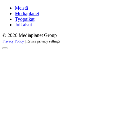
kaikki
kampanjat
Meistä
Mediaplanet
Työpaikat
Julkaisut
© 2026 Mediaplanet Group
Privacy Policy
|
Revise privacy settings