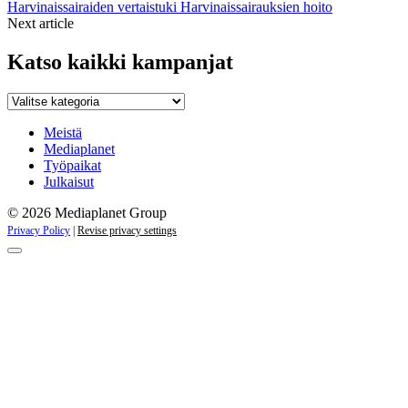
Harvinaissairaiden vertaistuki
Harvinaissairauksien hoito
Next article
Katso kaikki kampanjat
Katso
kaikki
kampanjat
Meistä
Mediaplanet
Työpaikat
Julkaisut
© 2026 Mediaplanet Group
Privacy Policy
|
Revise privacy settings