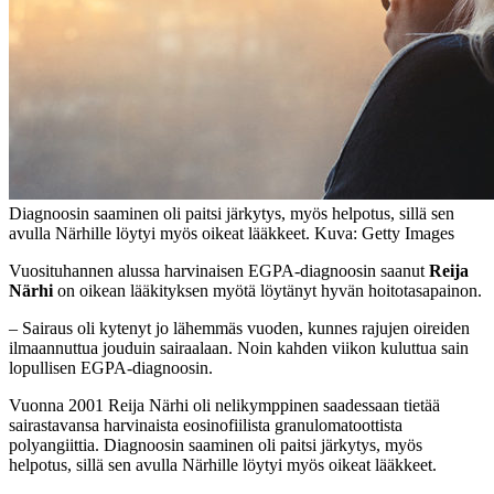
Diagnoosin saaminen oli paitsi järkytys, myös helpotus, sillä sen
avulla Närhille löytyi myös oikeat lääkkeet. Kuva: Getty Images
Vuosituhannen alussa harvinaisen EGPA-diagnoosin saanut
Reija
Närhi
on oikean lääkityksen myötä löytänyt hyvän hoitotasapainon.
– Sairaus oli kytenyt jo lähemmäs vuoden, kunnes rajujen oireiden
ilmaannuttua jouduin sairaalaan. Noin kahden viikon kuluttua sain
lopullisen EGPA-diagnoosin.
Vuonna 2001 Reija Närhi oli nelikymppinen saadessaan tietää
sairastavansa harvinaista eosinofiilista granulomatoottista
polyangiittia. Diagnoosin saaminen oli paitsi järkytys, myös
helpotus, sillä sen avulla Närhille löytyi myös oikeat lääkkeet.