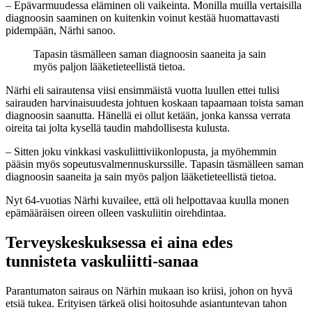
– Epävarmuudessa eläminen oli vaikeinta. Monilla muilla vertaisilla
diagnoosin saaminen on kuitenkin voinut kestää huomattavasti
pidempään, Närhi sanoo.
Tapasin täsmälleen saman diagnoosin saaneita ja sain
myös paljon lääketieteellistä tietoa.
Närhi eli sairautensa viisi ensimmäistä vuotta luullen ettei tulisi
sairauden harvinaisuudesta johtuen koskaan tapaamaan toista saman
diagnoosin saanutta. Hänellä ei ollut ketään, jonka kanssa verrata
oireita tai jolta kysellä taudin mahdollisesta kulusta.
– Sitten joku vinkkasi vaskuliittiviikonlopusta, ja myöhemmin
pääsin myös sopeutusvalmennuskurssille. Tapasin täsmälleen saman
diagnoosin saaneita ja sain myös paljon lääketieteellistä tietoa.
Nyt 64-vuotias Närhi kuvailee, että oli helpottavaa kuulla monen
epämääräisen oireen olleen vaskuliitin oirehdintaa.
Terveyskeskuksessa ei aina edes
tunnisteta vaskuliitti-sanaa
Parantumaton sairaus on Närhin mukaan iso kriisi, johon on hyvä
etsiä tukea. Erityisen tärkeä olisi hoitosuhde asiantuntevan tahon