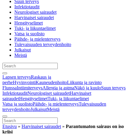
Suun terveys
Infektiotaudit
Neurologiset sairaudet
Harvinaiset sairaudet
Hengityselimet
Tuki- ja liikuntaelimet
Vatsa ja suolisto
Päihde- ja mielenterveys
Tulevaisuuden terveydenhoito
Julkaisut
Meistä
Lapsen terveys
Raskaus ja
perhe
Hyvinvointi
Kauneudenhoito
Liikunta ja ravinto
Flunssa
Intiimiterveys
Allergia ja astma
Näkö ja kuulo
Suun terveys
Infektiotaudit
Neurologiset sairaudet
Harvinaiset
sairaudet
Hengityselimet
Tuki- ja liikuntaelimet
Vatsa ja suolisto
Päihde- ja mielenterveys
Tulevaisuuden
terveydenhoito
Julkaisut
Meistä
Etusivu
»
Harvinaiset sairaudet
»
Parantumaton sairaus on iso
kriisi