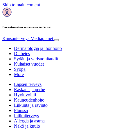
Skip to main content
Parantumaton sairaus on iso kriisi
Kansanterveys
Mediaplanet
Dermatologia ja ihonhoito
Diabetes
Sydän ja verisuonitaudit
Kultaiset vuodet
Syöpä
More
Lapsen terveys
Raskaus ja perhe
Hyvinvointi
Kauneudenhoito
Liikunta ja ravinto
Flunssa
Intiimiterveys
Allergia ja astma
Näkö ja kuulo