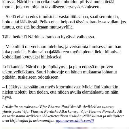
kanssa. Närhi itse on erikoissairaanhoidon piirissä mutta tietää
monia, jotka on ohjattu tavalliseen terveyskeskukseen.
– Siellä ei aina edes tunnistetta vaskuliitti-sanaa, saati sen oireita,
hoitoa tai lääkitystä. Pelko ottaa helposti tässä sairaudessa vallan, jos
tuntuu, että sitä hoidetaan mutu-tyylillä.
Tällä hetkellä Närhin sairaus on hyvässä vaiheessa.
– Vaskuliitti on verisuonitulehdus, ja verisuonia ihmisessä on ihan
joka puolella. Solunsalpaajalääkkeen myötä pienet liekit hiipuivat
kohdallani kyteväksi hiillokseksi.
Leikkauksia Närhi on jo läpikäynyt, ja pian edessä on polven
tekonivelleikkaus. Suuri hoitovaje on hänen mukaansa johtanut
pitkään, tuskaiseen odotukseen.
– Lääkitys itsessään on myös kuormittavaa. Mielelläni kuitenkin
nielen tabletit, kun tiedän, että niiden avulla elämänlaatu on näin
hyvä.
Artikkelin on maksanut Vifor Pharma Nordiska AB. Artikkeli on tuotettu
yhteistyössä Vifor Pharma Nordiska AB:n kanssa. Vifor Pharma Nordiska AB
on tarkastanut artikkelin lääketieteellisen sisällön. Näkökulmat ja mielipiteet
ovat kirjoittajan ja asiantuntijan.
myancavasculitis.com/fi