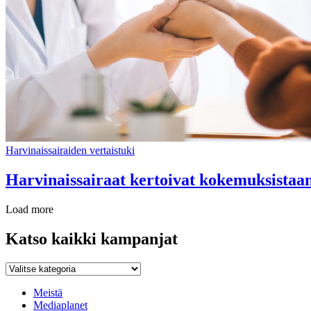
Harvinaissairaiden vertaistuki
Harvinaissairaat kertoivat kokemuksistaan
Load more
Katso kaikki kampanjat
Katso
kaikki
kampanjat
Meistä
Mediaplanet