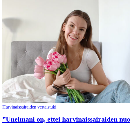
Harvinaissairaiden vertaistuki
”Unelmani on, ettei harvinaissairaiden nuor