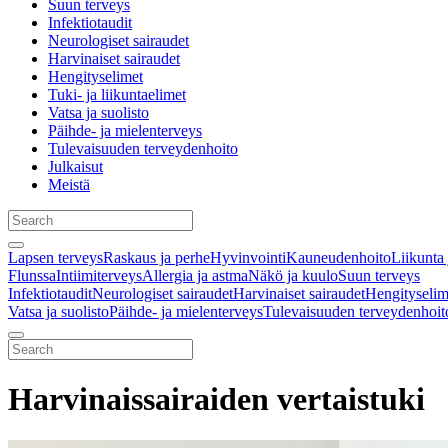
Suun terveys
Infektiotaudit
Neurologiset sairaudet
Harvinaiset sairaudet
Hengityselimet
Tuki- ja liikuntaelimet
Vatsa ja suolisto
Päihde- ja mielenterveys
Tulevaisuuden terveydenhoito
Julkaisut
Meistä
Lapsen terveys
Raskaus ja perhe
Hyvinvointi
Kauneudenhoito
Liikunta 
Flunssa
Intiimiterveys
Allergia ja astma
Näkö ja kuulo
Suun terveys
Infektiotaudit
Neurologiset sairaudet
Harvinaiset sairaudet
Hengityselim
Vatsa ja suolisto
Päihde- ja mielenterveys
Tulevaisuuden terveydenhoit
Harvinaissairaiden vertaistuki