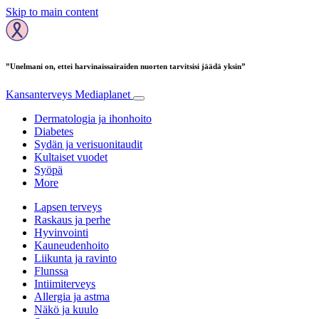
Skip to main content
”Unelmani on, ettei harvinaissairaiden nuorten tarvitsisi jäädä yksin”
Kansanterveys
Mediaplanet
Dermatologia ja ihonhoito
Diabetes
Sydän ja verisuonitaudit
Kultaiset vuodet
Syöpä
More
Lapsen terveys
Raskaus ja perhe
Hyvinvointi
Kauneudenhoito
Liikunta ja ravinto
Flunssa
Intiimiterveys
Allergia ja astma
Näkö ja kuulo