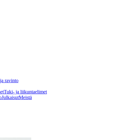
ja ravinto
et
Tuki- ja liikuntaelimet
o
Julkaisut
Meistä