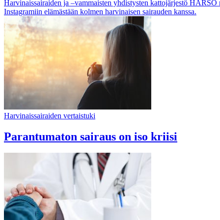
Harvinaissairaiden ja –vammaisten yhdistysten kattojärjestö HARSO r
Instagramiin elämästään kolmen harvinaisen sairauden kanssa.
Harvinaissairaiden vertaistuki
Parantumaton sairaus on iso kriisi